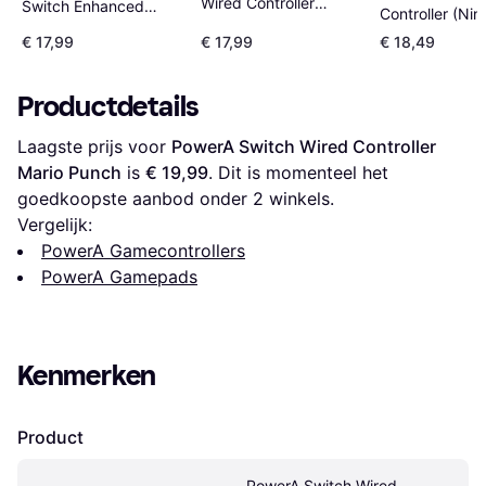
Wired Controller
Switch Enhanced
Controller (Ni
(Nintendo Switch) -
Wired Controller -
Switch) - Blac
€ 17,99
€ 17,99
€ 18,49
Mario Pop Art
Power-Up Mario
Productdetails
Laagste prijs voor 
PowerA Switch Wired Controller 
Mario Punch
 is 
€ 19,99
. Dit is momenteel het 
goedkoopste aanbod onder 
2
 winkels.
Vergelijk:
PowerA Gamecontrollers
PowerA Gamepads
Kenmerken
Product
PowerA Switch Wired 