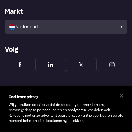
Webwinkelsupport
Developers
De Klarna app
Privacyinstellingen
Zakelijke login
Operationele status
Markt
Winkeloverzicht
Je herroepingsrecht
Verkoop met Klarna
Platformen en partners
Kopersbescherming voor
consumenten
Nederland
Volg
Cookies en privacy
Wij gebruiken cookies zodat de website goed werkt en om je
browsegedrag te personaliseren en analyseren. We delen ook
gegevens met onze advertentiepartners. Je kunt je voorkeuren op elk
moment beheren of je toestemming intrekken.