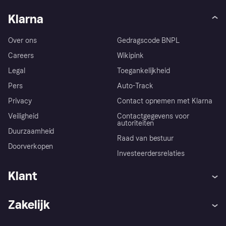
Klarna
Over ons
Gedragscode BNPL
Careers
Wikipink
Legal
Toegankelijkheid
Pers
Auto-Track
Privacy
Contact opnemen met Klarna
Veiligheid
Contactgegevens voor
autoriteiten
Duurzaamheid
Raad van bestuur
Doorverkopen
Investeerdersrelaties
Klant
Hulp
Klachten
Zakelijk
Login
Onze belofte