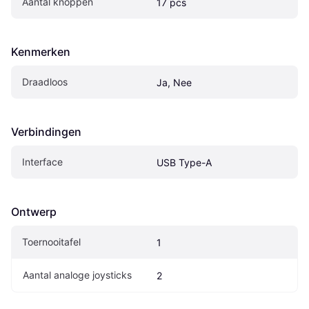
Aantal knoppen
17 pcs
Kenmerken
Draadloos
Ja, Nee
Verbindingen
Interface
USB Type-A
Ontwerp
Toernooitafel
1
Aantal analoge joysticks
2