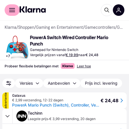
Voor shoppers
Voor bedrijven
Klarna
/
Shoppen
/
Gaming en Entertainment
/
Gamecontrollers
/
Gamepads
PowerA Switch Wired Controller Mario 
Punch
Gamepad for Nintendo Switch
Vergelijk prijzen vanaf
€ 19,99
naar
€ 24,48
+
7
Probeer flexibele betalingen met
Leer hoe
Versies
Aanbevolen
Prijs incl. levering
advertentie
Galaxus
€ 24,48
€ 2,99 verzending
,
12-22 dagen
PowerA Mario Punch (Switch), Controller, Veelkleurig
Techinn
·
Laagste prijs
€ 3,99 verzending
,
20 dagen