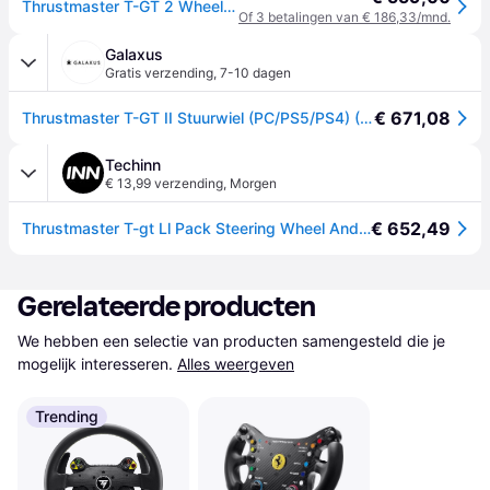
Thrustmaster T-GT 2 Wheelbase + Steering Wheel
Of 3 betalingen van € 186,33/mnd.
Galaxus
Gratis verzending
,
7-10 dagen
€ 671,08
Thrustmaster T-GT II Stuurwiel (PC/PS5/PS4) (PC, PS5), Controller, Zwart
Techinn
€ 13,99 verzending
,
Morgen
€ 652,49
Thrustmaster T-gt Ll Pack Steering Wheel And Servo Zwart
Gerelateerde producten
We hebben een selectie van producten samengesteld die je 
mogelijk interesseren.
Alles weergeven
Trending