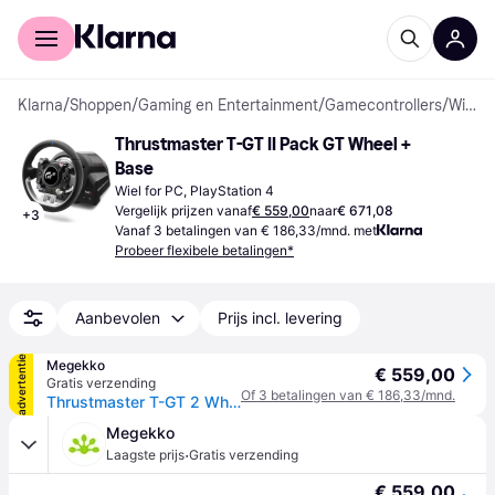
Voor shoppers
Voor bedrijven
Klarna
/
Shoppen
/
Gaming en Entertainment
/
Gamecontrollers
/
Wielen
Thrustmaster T-GT II Pack GT Wheel + 
Base
Wiel for PC, PlayStation 4
Vergelijk prijzen vanaf
€ 559,00
naar
€ 671,08
+
3
Vanaf 3 betalingen van € 186,33/mnd. met
Probeer flexibele betalingen*
Aanbevolen
Prijs incl. levering
advertentie
Megekko
€ 559,00
Gratis verzending
Of 3 betalingen van € 186,33/mnd.
Thrustmaster T-GT 2 Wheelbase + Steering Wheel
Megekko
·
Laagste prijs
Gratis verzending
€ 559,00