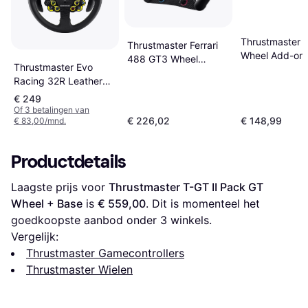
Thrustmaster 
Thrustmaster Ferrari
Wheel Add-on
488 GT3 Wheel
Thrustmaster Evo
Controller
(Black)
Racing 32R Leather
Addon
€ 249
Of 3 betalingen van
€ 226,02
€ 148,99
€ 83,00/mnd.
Productdetails
Laagste prijs voor 
Thrustmaster T-GT II Pack GT 
Wheel + Base
 is 
€ 559,00
. Dit is momenteel het 
goedkoopste aanbod onder 
3
 winkels.
Vergelijk:
Thrustmaster Gamecontrollers
Thrustmaster Wielen