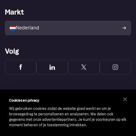
Webwinkelsupport
Developers
De Klarna app
Privacyinstellingen
Zakelijke login
Operationele status
Markt
Winkeloverzicht
Je herroepingsrecht
Verkoop met Klarna
Platformen en partners
Kopersbescherming voor
consumenten
Nederland
Volg
Cookies en privacy
Wij gebruiken cookies zodat de website goed werkt en om je
browsegedrag te personaliseren en analyseren. We delen ook
gegevens met onze advertentiepartners. Je kunt je voorkeuren op elk
moment beheren of je toestemming intrekken.