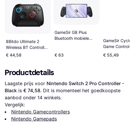
GameSir G8 Plus
Bluetooth mobiele
GameSir Cyclo
8Bitdo Ultimate 2
gamecontroller,
Game Controlle
Wireless BT Controller
compatibel met
Standaard Edit
- Black
€ 44,58
€ 63
€ 55,49
schakelaar, iOS,
Android, tablet, pc
Productdetails
Laagste prijs voor 
Nintendo Switch 2 Pro Controller - 
Black
 is 
€ 74,58
. Dit is momenteel het goedkoopste 
aanbod onder 
14
 winkels.
Vergelijk:
Nintendo Gamecontrollers
Nintendo Gamepads