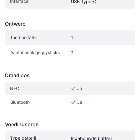
Interface
USB Type-C
Ontwerp
Toernooitafel
1
Aantal analoge joysticks
2
Draadloos
NFC
Ja
Bluetooth
Ja
Voedingsbron
Type batterij
Ingebouwde batterij