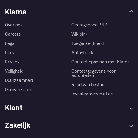
Klarna
Over ons
Gedragscode BNPL
Careers
Wikipink
Legal
Toegankelijkheid
Pers
Auto-Track
Privacy
Contact opnemen met Klarna
Veiligheid
Contactgegevens voor
autoriteiten
Duurzaamheid
Raad van bestuur
Doorverkopen
Investeerdersrelaties
Klant
Hulp
Klachten
Zakelijk
Login
Onze belofte