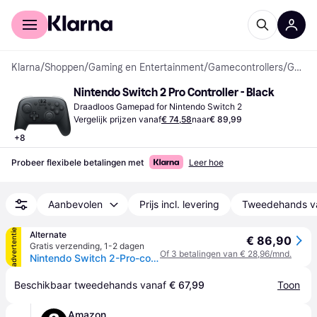
Voor shoppers
Voor bedrijven
Klarna
/
Shoppen
/
Gaming en Entertainment
/
Gamecontrollers
/
Gamepads
Nintendo Switch 2 Pro Controller - Black
Draadloos Gamepad for Nintendo Switch 2
Vergelijk prijzen vanaf
€ 74,58
naar
€ 89,99
+
8
Probeer flexibele betalingen met
Leer hoe
Aanbevolen
Prijs incl. levering
Tweedehands v
advertentie
Alternate
€ 86,90
Gratis verzending
,
1-2 dagen
Of 3 betalingen van € 28,96/mnd.
Nintendo Switch 2-Pro-controller gamepad
Beschikbaar tweedehands vanaf 
€ 67,99
Toon
Amazon