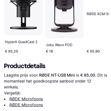
RØDE XCM-50
HyperX QuadCast 2
Joby Wavo POD
€ 95,20
€ 18
€ 65,90
Productdetails
Laagste prijs voor 
RØDE NT-USB Mini
 is 
€ 85,00
. Dit is 
momenteel het goedkoopste aanbod onder 
12
winkels.
Vergelijk:
RØDE Microfoons
RØDE Microfoons