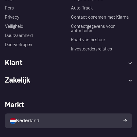
Pers
Auto-Track
Privacy
Contact opnemen met Klarna
Veiligheid
Contactgegevens voor
autoriteiten
Duurzaamheid
Raad van bestuur
Doorverkopen
Investeerdersrelaties
Klant
Hulp
Klachten
Zakelijk
Login
Onze belofte
Webwinkelsupport
Developers
De Klarna app
Privacyinstellingen
Zakelijke login
Operationele status
Markt
Winkeloverzicht
Je herroepingsrecht
Verkoop met Klarna
Platformen en partners
Kopersbescherming voor
consumenten
Nederland