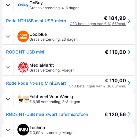
OnBuy
Gratis verzending
,
4-6 dagen
€ 184,99
Rode NT-USB mini-USB-microfoon
Of 3 betalingen van € 61,66/mnd.
Coolblue
Gratis verzending
,
23 dagen
€ 110,00
RODE NT-USB mini
MediaMarkt
Gratis verzending
,
Morgen
€ 110,00
Røde Rode Nt-usb Mini Zwart
Of 3 betalingen van € 36,66/mnd.
Echt Veel Voor Weinig
€ 6,95 verzending
,
2-3 dagen
€ 120,56
RØDE NT-USB mini Zwart Tafelmicrofoon
Techinn
€ 3,99 verzending
,
Morgen