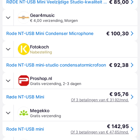
€ 85,00
RØDE NT-USB Mini Veelzijdige Studio-kwaliteit Condensator USB Microfoon met Gratis Software voor Podcasting, Streaming, Gaming, Muziekproductie, Zang en Instrumentopname
Gear4music
€ 4,00 verzending
,
Morgen
€ 100,30
Rode NT-USB Mini Condenser Microphone
Fotokoch
Nabestelling
€ 92,38
Rode NT-USB mini-studio condensatormicrofoon
Proshop.nl
Gratis verzending
,
2-3 dagen
€ 95,76
Røde NT-USB Mini
Of 3 betalingen van € 31,92/mnd.
Megekko
Gratis verzending
€ 142,95
Rode NT-USB mini
Of 3 betalingen van € 47,65/mnd.