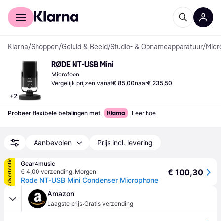
Voor shoppers
Voor bedrijven
Klarna
/
Shoppen
/
Geluid & Beeld
/
Studio- & Opnameapparatuur
/
Micr
RØDE NT-USB Mini
Microfoon
Vergelijk prijzen vanaf
€ 85,00
naar
€ 235,50
+
2
Probeer flexibele betalingen met
Leer hoe
Aanbevolen
Prijs incl. levering
advertentie
Gear4music
€ 100,30
€ 4,00 verzending
,
Morgen
Rode NT-USB Mini Condenser Microphone
Amazon
·
Laagste prijs
Gratis verzending