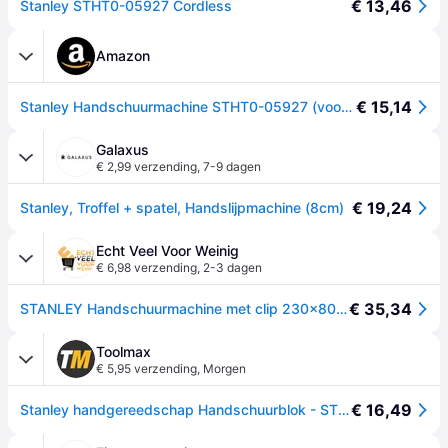
€ 13,46
Stanley STHT0-05927 Cordless
Amazon
€ 15,14
Stanley Handschuurmachine STHT0-05927 (voor gipsplaten, stabiele aluminium behuizing, geschikt voor alle gangbare schuurmiddelen, schuuroppervlak: 230 x 80,4 mm)
Galaxus
€ 2,99 verzending
,
7-9 dagen
€ 19,24
Stanley, Troffel + spatel, Handslijpmachine (8cm)
Echt Veel Voor Weinig
€ 6,98 verzending
,
2-3 dagen
€ 35,34
STANLEY Handschuurmachine met clip 230x80mm
Toolmax
€ 5,95 verzending
,
Morgen
€ 16,49
Stanley handgereedschap Handschuurblok - STHT0-05927