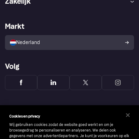
Zakelijk
Login
Onze belofte
Webwinkelsupport
Developers
De Klarna app
Privacyinstellingen
Zakelijke login
Operationele status
Markt
Winkeloverzicht
Je herroepingsrecht
Verkoop met Klarna
Platformen en partners
Kopersbescherming voor
consumenten
Nederland
Volg
Cookies en privacy
Wij gebruiken cookies zodat de website goed werkt en om je
browsegedrag te personaliseren en analyseren. We delen ook
gegevens met onze advertentiepartners. Je kunt je voorkeuren op elk