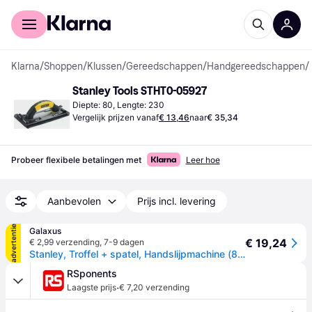
Voor shoppers
Voor bedrijven
Klarna
/
Shoppen
/
Klussen
/
Gereedschappen
/
Handgereedschappen
/
Stanley Tools STHT0-05927
Diepte: 80, Lengte: 230
Vergelijk prijzen vanaf
€ 13,46
naar
€ 35,34
Probeer flexibele betalingen met
Leer hoe
Aanbevolen
Prijs incl. levering
advertentie
Galaxus
€ 19,24
€ 2,99 verzending
,
7-9 dagen
Stanley, Troffel + spatel, Handslijpmachine (8cm)
RSponents
·
Laagste prijs
€ 7,20 verzending