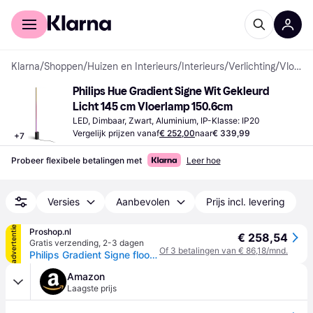
Voor shoppers
Voor bedrijven
Klarna
/
Shoppen
/
Huizen en Interieurs
/
Interieurs
/
Verlichting
/
Vloerlampen
Philips Hue Gradient Signe Wit Gekleurd 
Licht 145 cm Vloerlamp 150.6cm
LED, Dimbaar, Zwart, Aluminium, IP-Klasse: IP20
Vergelijk prijzen vanaf
€ 252,00
naar
€ 339,99
+
7
Probeer flexibele betalingen met
Leer hoe
Versies
Aanbevolen
Prijs incl. levering
advertentie
Proshop.nl
€ 258,54
Gratis verzending
,
2-3 dagen
Of 3 betalingen van € 86,18/mnd.
Philips Gradient Signe floor black EU
Amazon
Laagste prijs