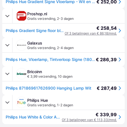
€ 252,00
Philips Hue Gradient Signe Vloerlamp - Wit en Gekleurd Licht - Slimme Lamp Werkt met Alexa en Google Home - Verbind met Bluetooth of Hue Bridge - Dimbaar - 145 cm hoog - Zwart
Proshop.nl
Gratis verzending
,
2-3 dagen
€ 258,54
Philips Gradient Signe floor black EU
Of 3 betalingen van € 86,18/mnd.
Galaxus
Gratis verzending
,
2-4 dagen
€ 286,39
Philips Hue, Vloerlamp, Tintverloop Signe (1800lm)
Bricoinn
€ 3,99 verzending
,
10 dagen
€ 287,49
Philips 871869617626900 Hanging Lamp Wit
Philips Hue
Gratis verzending
,
1-2 dagen
€ 339,99
Philips Hue White & Color Ambiance Signe Gradient Vloerlamp - Zwart
Of 3 betalingen van € 113,33/mnd.