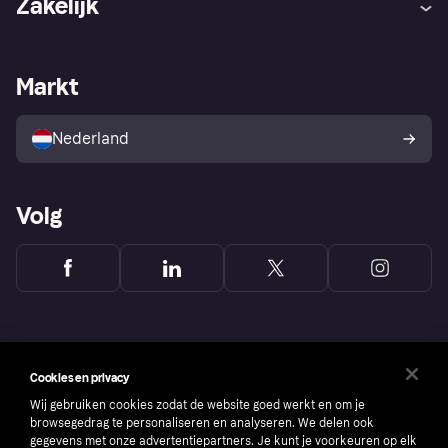
Zakelijk
Login
Onze belofte
Webwinkelsupport
Developers
De Klarna app
Privacyinstellingen
Zakelijke login
Operationele status
Markt
Winkeloverzicht
Je herroepingsrecht
Verkoop met Klarna
Platformen en partners
Kopersbescherming voor
consumenten
Nederland
Volg
Cookies en privacy
Wij gebruiken cookies zodat de website goed werkt en om je
browsegedrag te personaliseren en analyseren. We delen ook
gegevens met onze advertentiepartners. Je kunt je voorkeuren op elk