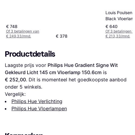
Louis Poulsen
Black Vloerlam
121.8cm
€ 748
€ 640
Of 3 betalingen van
Of 3 betalingen 
€ 378
€ 249,33/mnd.
€ 213,33/mnd.
Productdetails
Laagste prijs voor 
Philips Hue Gradient Signe Wit 
Gekleurd Licht 145 cm Vloerlamp 150.6cm
 is 
€ 252,00
. Dit is momenteel het goedkoopste aanbod 
onder 
5
 winkels.
Vergelijk:
Philips Hue Verlichting
Philips Hue Vloerlampen