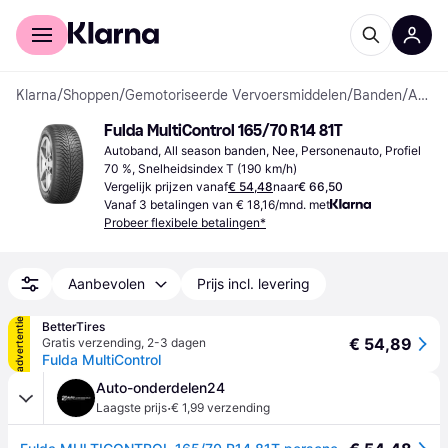
Voor shoppers
Voor bedrijven
Klarna
/
Shoppen
/
Gemotoriseerde Vervoersmiddelen
/
Banden
/
Autobanden
Fulda MultiControl 165/70 R14 81T
Autoband, All season banden, Nee, Personenauto, Profiel 
70 %, Snelheidsindex T (190 km/h)
Vergelijk prijzen vanaf
€ 54,48
naar
€ 66,50
Vanaf 3 betalingen van € 18,16/mnd. met
Probeer flexibele betalingen*
Aanbevolen
Prijs incl. levering
advertentie
BetterTires
€ 54,89
Gratis verzending
,
2-3 dagen
Fulda MultiControl
Auto-onderdelen24
·
Laagste prijs
€ 1,99 verzending