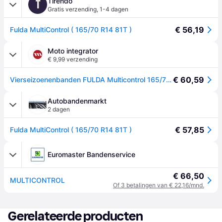
Tirendo
T
Gratis verzending
,
1-4 dagen
€ 56,19
Fulda MultiControl ( 165/70 R14 81T )
Moto integrator
€ 9,99 verzending
€ 60,59
Vierseizoenenbanden FULDA Multicontrol 165/70R14 81T
Autobandenmarkt
2 dagen
€ 57,85
Fulda MultiControl ( 165/70 R14 81T )
Euromaster Bandenservice
€ 66,50
MULTICONTROL
Of 3 betalingen van € 22,16/mnd.
Gerelateerde producten