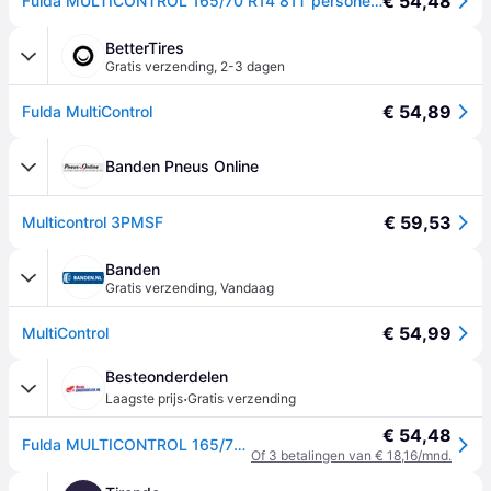
€ 54,48
Fulda MULTICONTROL 165/70 R14 81T personenwagen All-season banden Banden 539187
BetterTires
Gratis verzending
,
2-3 dagen
€ 54,89
Fulda MultiControl
Banden Pneus Online
€ 59,53
Multicontrol 3PMSF
Banden
Gratis verzending
,
Vandaag
€ 54,99
MultiControl
Besteonderdelen
·
Laagste prijs
Gratis verzending
€ 54,48
Fulda MULTICONTROL 165/70 R14 81T personenwagen All-season banden Banden 539187
Of 3 betalingen van € 18,16/mnd.