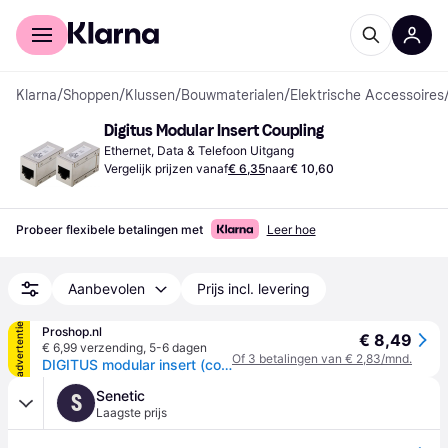
Voor shoppers
Voor bedrijven
Klarna
/
Shoppen
/
Klussen
/
Bouwmaterialen
/
Elektrische Accessoires
Digitus Modular Insert Coupling
Ethernet, Data & Telefoon Uitgang
Vergelijk prijzen vanaf
€ 6,35
naar
€ 10,60
Probeer flexibele betalingen met
Leer hoe
Aanbevolen
Prijs incl. levering
advertentie
Proshop.nl
€ 8,49
€ 6,99 verzending
,
5-6 dagen
Of 3 betalingen van € 2,83/mnd.
DIGITUS modular insert (coupling)
Senetic
S
Laagste prijs