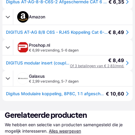
€ 6,35
Digitus AT-AG-8-8-C6S-2 Afgeschermde CAT 6 Modulaire AT-AG-8-8-C6S-2
Amazon
€ 8,49
DIGITUS AT-AG 8/8 C6S - RJ45 Koppeling Cat 6-2 stuks - Lan Kabel Verlenging - Cat6 Netwerkkabel Connector - PoE Compatibel - Modulaire Koppeling - Voor Switch, DSL, Modem, Router, PC - Zilver
Proshop.nl
€ 6,99 verzending
,
5-6 dagen
€ 8,49
DIGITUS modular insert (coupling)
Of 3 betalingen van € 2,83/mnd.
Galaxus
€ 2,99 verzending
,
5-7 dagen
€ 10,60
Digitus Modulaire koppeling, 8P8C, 1:1 afgeschermd CAT6, metalen behuizing, 2 stuks. (Netwerkkoppeling), Netwerk accessoires
Gerelateerde producten
We hebben een selectie van producten samengesteld die je 
mogelijk interesseren.
Alles weergeven