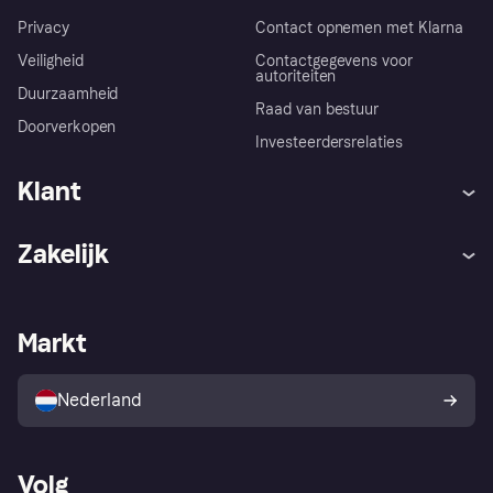
Privacy
Contact opnemen met Klarna
Veiligheid
Contactgegevens voor
autoriteiten
Duurzaamheid
Raad van bestuur
Doorverkopen
Investeerdersrelaties
Klant
Hulp
Klachten
Zakelijk
Login
Onze belofte
Webwinkelsupport
Developers
De Klarna app
Privacyinstellingen
Zakelijke login
Operationele status
Markt
Winkeloverzicht
Je herroepingsrecht
Verkoop met Klarna
Platformen en partners
Kopersbescherming voor
consumenten
Nederland
Volg