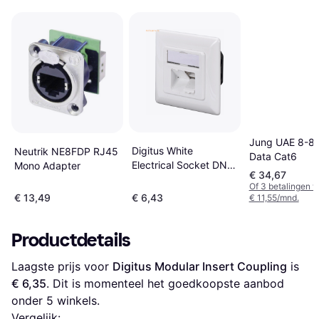
Jung UAE 8-8
Digitus White
Neutrik NE8FDP RJ45
Data Cat6
Electrical Socket DN-
Mono Adapter
€ 34,67
9006-N
Of 3 betalingen 
€ 13,49
€ 6,43
€ 11,55/mnd.
Productdetails
Laagste prijs voor 
Digitus Modular Insert Coupling
 is 
€ 6,35
. Dit is momenteel het goedkoopste aanbod 
onder 
5
 winkels.
Vergelijk: