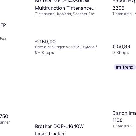
Epson Exp
Brother MFC-J4350DW
2205
Multifunction Tintenance
Tintenstrahl, 
Tintenstrahl, Kopierer, Scanner, Fax
Letter A
MFP
 Fax
€ 159,90
€ 56,99
Oder 6 Zahlungen von € 27,96/Mon.
¹
9+ Shops
9 Shops
Im Trend
Canon im
750
1100
canner
Brother DCP-L1640W
Tintenstrahl
Laserdrucker