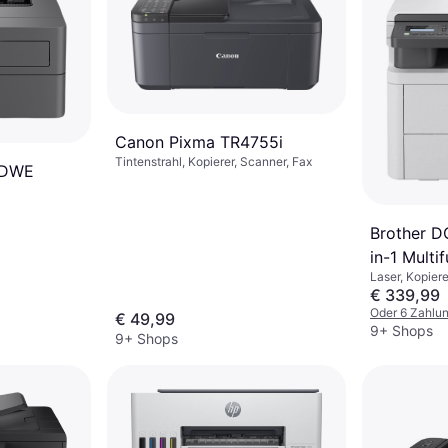
Canon Pixma TR4755i
Tintenstrahl, Kopierer, Scanner, Fax
0DWE
Brother 
in-1 Multi
Laser, Kopier
44,4 cm
€ 339,99
Oder 6 Zahlu
€ 49,99
9+ Shops
9+ Shops