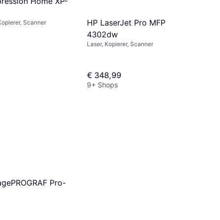
ression Home XP-
HP LaserJet Pro MFP
Kopierer, Scanner
4302dw
Laser, Kopierer, Scanner
€ 348,99
9+ Shops
agePROGRAF Pro-