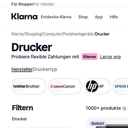
Für Shopper
Für Händler
Entdecke Klarna
Shop
App
Hilfe
Klarna
/
Shopping
/
Computer
/
Peripheriegeräte
/
Drucker
Zahlungsmethoden
Shops
Drucker
Zahlungsmethoden
MediaM
Sofort bezahlen
H&M
Bezahle in 3
Temu
Probiere flexible Zahlungen mit
Lerne wie
Teilzahlungen
Kauflan
Bezahle in bis zu 30
Samsu
Hersteller
Druckertyp
Tagen
Ratenzahlung
Brother
Canon
HP
Alle Shops
Filtern
1000+ produkte
Drucker
Beliebt