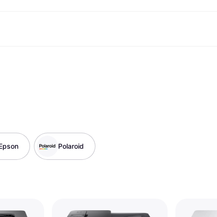
Shopping und Cashback
Shoppe und vergleiche Preise
Banking
Sparprodukte
Mobil
Foto & Video
Büroau
arkt
Cashback
Sale
Klarna Card
Gaming & Unterhaltung
Sparkonto
Reise-eSI
Shops entdecken
Schönheit & Gesundheit
Klarna Guthaben
Mobilgeräte & Wearables
Flexkonto
Mitgliedschaft
Bekleidung & Accessoires
Kinder & Familie
Festgeldkonto
d.at
Spielzeug & Hobbys
Fahrzeuge & Zubehör
ng
Möbel & Haushalt
Garten & Außenbereich
TV & Audio
Küchengeräte
Sport & Freizeit
Haushaltsgeräte
Computer
Bücher, Filme & Musik
Epson
Polaroid
Renovierung & Bau
Alle Ka