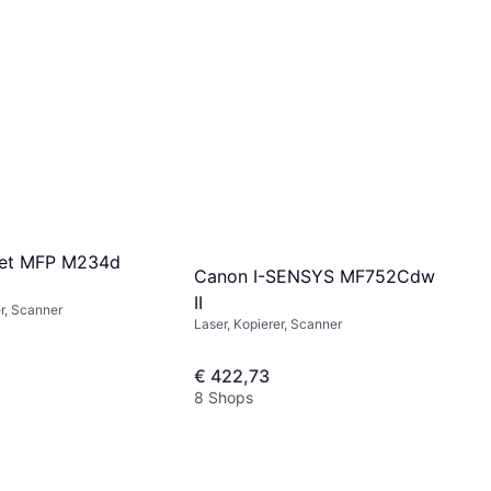
Jet MFP M234d
Canon I-SENSYS MF752Cdw
II
er, Scanner
Laser, Kopierer, Scanner
€ 422,73
8 Shops