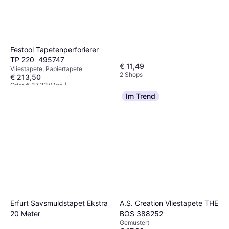
Festool Tapetenperforierer
TP 220  495747
€ 11,49
Vliestapete, Papiertapete
2 Shops
€ 213,50
Oder € 37,33/Mon.
¹
8 Shops
Im Trend
Erfurt Savsmuldstapet Ekstra
A.S. Creation Vliestapete THE
20 Meter
BOS 388252
Gemustert