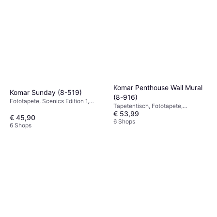
Komar Penthouse Wall Mural
Komar Sunday (8-519)
(8-916)
Fototapete, Scenics Edition 1,
Tapetentisch, Fototapete,
Natur
€ 53,99
Papiertapete, New York,
€ 45,90
Fototapete
6 Shops
6 Shops