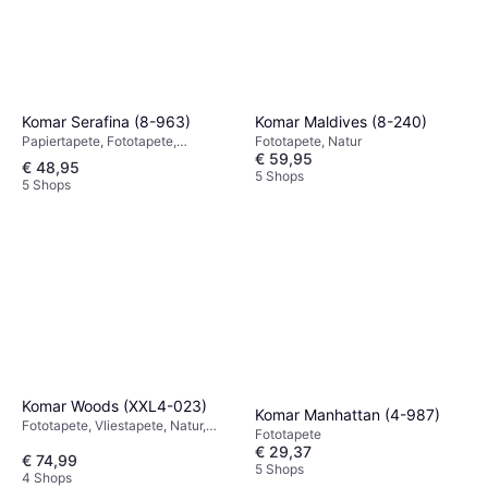
Komar Serafina (8-963)
Komar Maldives (8-240)
Papiertapete, Fototapete,
Fototapete, Natur
€ 59,95
Vliestapete, Tapetentisch, Imagine
€ 48,95
Edition 3, Gemustert, Blumen
5 Shops
5 Shops
Komar Woods (XXL4-023)
Komar Manhattan (4-987)
Fototapete, Vliestapete, Natur,
Fototapete
Fototapete, Kindertapete
€ 29,37
€ 74,99
5 Shops
4 Shops