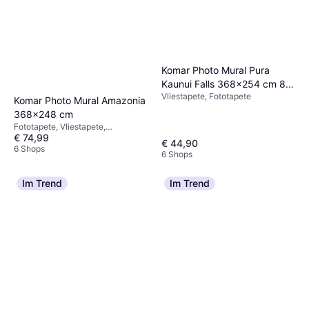
Komar Photo Mural Pura
Kaunui Falls 368x254 cm 8-
Vliestapete, Fototapete
256
Komar Photo Mural Amazonia
368x248 cm
Fototapete, Vliestapete,
€ 74,99
Kindertapete, Gemustert
€ 44,90
6 Shops
6 Shops
Im Trend
Im Trend