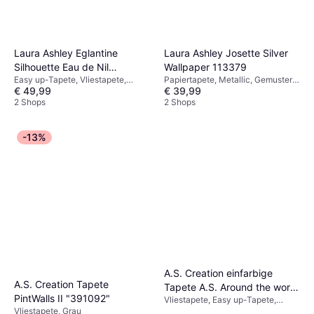
Laura Ashley Eglantine
Laura Ashley Josette Silver
Silhouette Eau de Nil
Wallpaper 113379
Easy up-Tapete, Vliestapete,
Papiertapete, Metallic, Gemustert,
(113373)
€ 49,99
€ 39,99
Gemustert, Blumen
Silber
2 Shops
2 Shops
-13%
Erfurt Erfurt Vliestapete
Protect weiß B/L: ca.
A.S. Creation einfarbige
€ 16,99
53x1005 cm
A.S. Creation Tapete
Tapete A.S. Around the world
2 Shops
PintWalls II "391092"
Vliestapete, Easy up-Tapete,
in Blau 306887
Vliestapete, Grau
107309, Gemustert