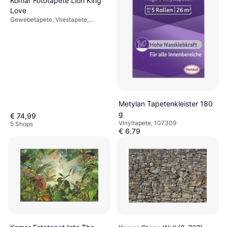
Komar Fototapete Lion King
Love
Gewebetapete, Vliestapete,
Kindertapete, Blumen, Gemustert,
Fototapete
Metylan Tapetenkleister 180
g
€ 74,99
Vinyltapete, 107309
5 Shops
€ 6,79
7 Shops