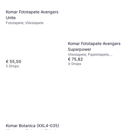
Komar Fototapete Avengers
Unite
Fototapete, Vliestapete
Komar Fototapete Avengers
Superpower
Vliestapete, Papiertapete,
€ 75,82
Gewebetapete, Fototapete
€ 55,50
4 Shops
5 Shops
Komar Botanica (XXL4-035)