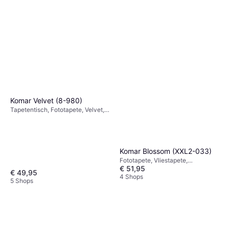
Komar Velvet (8-980)
Tapetentisch, Fototapete, Velvet,
Imagine Edition 3, Blumen
Komar Blossom (XXL2-033)
Fototapete, Vliestapete,
€ 51,95
Papiertapete, Imagine Edition 3,
€ 49,95
Gemustert, Blumen
4 Shops
5 Shops