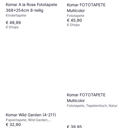
Komar A la Rose Fototapete
Komar FOTOTAPETE
368x254cm 8-teilig
Multicolor
Kindertapete
Fototapete
€ 45,90
€ 49,99
6 Shops
6 Shops
Komar FOTOTAPETE
Multicolor
Fototapete, Tapetentisch, Natur
Komar Wild Garden (4-211)
Papiertapete, Wild Garden,
€ 32,90
Gemustert, Blumen
€ 39,95