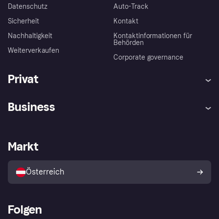
Datenschutz
Auto-Track
Sicherheit
Kontakt
Nachhaltigkeit
Kontaktinformationen für
Behörden
Weiterverkaufen
Corporate governance
Privat
Hilfe
Käuferschutzrichtlinien
Business
Einloggen
Beschwerden
Händlersupport
Entwicklerseite
Klarna App
Datenschutzeinstellungen
Händlerportal
Betriebsstatus
Markt
Shops entdecken
Dein Widerrufsrecht
Mit Klarna verkaufen
Plattformen und Partner
Österreich
Folgen