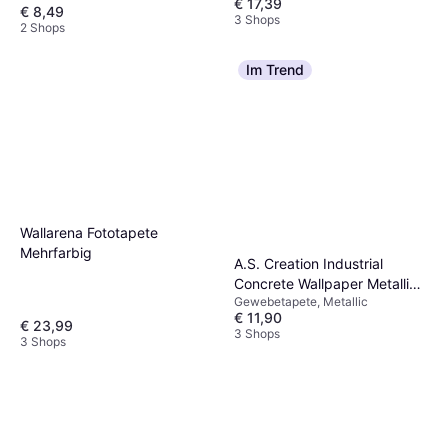
€ 17,39
€ 8,49
3 Shops
2 Shops
Im Trend
Wallarena Fototapete
Mehrfarbig
A.S. Creation Industrial
Concrete Wallpaper Metallic
Gewebetapete, Metallic
Gold White 230775
€ 11,90
€ 23,99
3 Shops
3 Shops