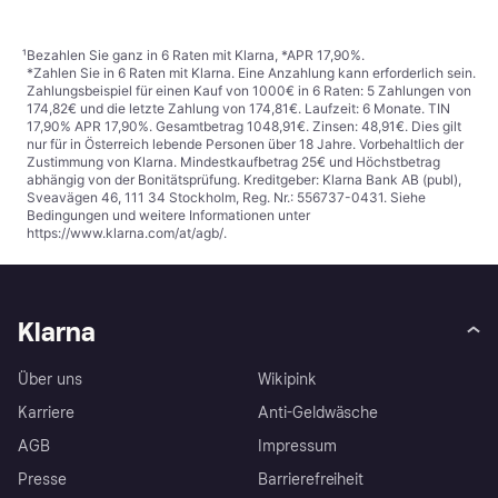
¹
Bezahlen Sie ganz in 6 Raten mit Klarna, *APR 17,90%.
*Zahlen Sie in 6 Raten mit Klarna. Eine Anzahlung kann erforderlich sein.
Zahlungsbeispiel für einen Kauf von 1000€ in 6 Raten: 5 Zahlungen von
174,82€ und die letzte Zahlung von 174,81€. Laufzeit: 6 Monate. TIN
17,90% APR 17,90%. Gesamtbetrag 1048,91€. Zinsen: 48,91€. Dies gilt
nur für in Österreich lebende Personen über 18 Jahre. Vorbehaltlich der
Zustimmung von Klarna. Mindestkaufbetrag 25€ und Höchstbetrag
abhängig von der Bonitätsprüfung. Kreditgeber: Klarna Bank AB (publ),
Sveavägen 46, 111 34 Stockholm, Reg. Nr.: 556737-0431. Siehe
Bedingungen und weitere Informationen unter
https://www.klarna.com/at/agb/
.
Klarna
Über uns
Wikipink
Karriere
Anti-Geldwäsche
AGB
Impressum
Presse
Barrierefreiheit