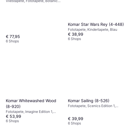
Vliestapete, Fototapete, Botanica,
Imagine Edition 3, Fototapete,
Kindertapete, Blumen, Gemustert
Komar Star Wars Rey (4-448)
Fototapete, Kindertapete, Blau
€ 38,99
€ 77,95
6 Shops
6 Shops
Komar Whitewashed Wood
Komar Sailing (8-526)
Fototapete, Scenics Edition 1,
(8-920)
Natur
Fototapete, Imagine Edition 1,
€ 53,99
Gemustert
€ 39,99
6 Shops
6 Shops