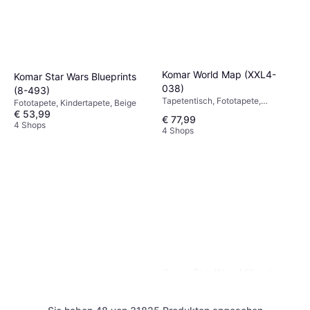
Komar World Map (XXL4-
Komar Star Wars Blueprints
038)
(8-493)
Tapetentisch, Fototapete,
Fototapete, Kindertapete, Beige
Gemustert, Fototapete
€ 53,99
€ 77,99
4 Shops
4 Shops
Komar Star Wars Millennium
Falcon (8-489)
Vinyltapete, Gewebetapete,
Fototapete, 107309