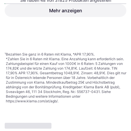
Sie haben 48 von 31825 Produkten angesehen
Mehr anzeigen
Komar Star Wars Three
Droids (4-447)
Gewebetapete, Fototapete,
€ 38,99
Painterly, 107309, Braun
€ 53,99
5 Shops
5 Shops
1
2
3
...
334
...
664
¹
Bezahlen Sie ganz in 6 Raten mit Klarna, *APR 17,90%.
*Zahlen Sie in 6 Raten mit Klarna. Eine Anzahlung kann erforderlich sein.
Zahlungsbeispiel für einen Kauf von 1000€ in 6 Raten: 5 Zahlungen von
174,82€ und die letzte Zahlung von 174,81€. Laufzeit: 6 Monate. TIN
17,90% APR 17,90%. Gesamtbetrag 1048,91€. Zinsen: 48,91€. Dies gilt nur
für in Österreich lebende Personen über 18 Jahre. Vorbehaltlich der
Zustimmung von Klarna. Mindestkaufbetrag 25€ und Höchstbetrag
abhängig von der Bonitätsprüfung. Kreditgeber: Klarna Bank AB (publ),
Sveavägen 46, 111 34 Stockholm, Reg. Nr.: 556737-0431. Siehe
Bedingungen und weitere Informationen unter
https://www.klarna.com/at/agb/
.