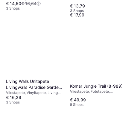
€ 14,50
€ 16,64
Erfurt Strukturvlies Basic 406
€ 13,79
3 Shops
Vliestapete
3 Shops
€ 17,99
2 Shops
Living Walls Unitapete
Komar Jungle Trail (8-989)
Livingwalls Paradise Garden
Vliestapete, Fototapete,
Vliestapete, Vinyltapete, Living,
in Beige 367203
Tapetentisch, Fototapete,
€ 16,29
Einfarbig, Gemustert
€ 49,99
Gemustert, Natur
3 Shops
5 Shops