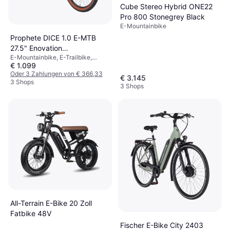
Cube Stereo Hybrid ONE22
Pro 800 Stonegrey Black
E-Mountainbike
Prophete DICE 1.0 E-MTB
27.5" Enovation
E-Mountainbike, E-Trailbike,
Hinterradmotor 250W Unisex
€ 1.099
Geschwindigkeit (max) 25km/h
Oder 3 Zahlungen von € 366,33
€ 3.145
3 Shops
3 Shops
All-Terrain E-Bike 20 Zoll
Fatbike 48V
Fischer E-Bike City 2403