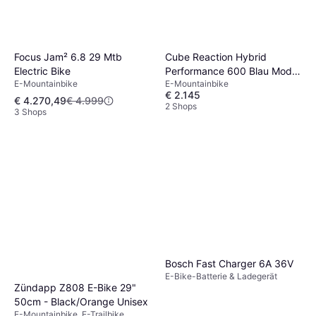
Focus Jam² 6.8 29 Mtb
Cube Reaction Hybrid
Electric Bike
Performance 600 Blau Modell
E-Mountainbike
E-Mountainbike
2026 Unisex
€ 2.145
€ 4.270,49
€ 4.999
2 Shops
3 Shops
Bosch Fast Charger 6A 36V
E-Bike-Batterie & Ladegerät
Zündapp Z808 E-Bike 29"
50cm - Black/Orange Unisex
E-Mountainbike, E-Trailbike,