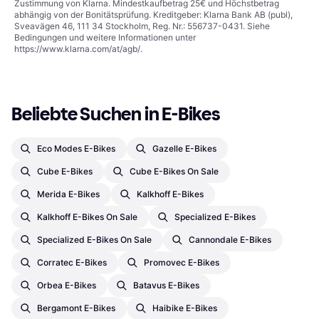
Zustimmung von Klarna. Mindestkaufbetrag 25€ und Höchstbetrag
abhängig von der Bonitätsprüfung. Kreditgeber: Klarna Bank AB (publ),
Sveavägen 46, 111 34 Stockholm, Reg. Nr.: 556737-0431. Siehe
Bedingungen und weitere Informationen unter
https://www.klarna.com/at/agb/
.
Beliebte Suchen in E-Bikes
Eco Modes E-Bikes
Gazelle E-Bikes
Cube E-Bikes
Cube E-Bikes On Sale
Merida E-Bikes
Kalkhoff E-Bikes
Kalkhoff E-Bikes On Sale
Specialized E-Bikes
Specialized E-Bikes On Sale
Cannondale E-Bikes
Corratec E-Bikes
Promovec E-Bikes
Orbea E-Bikes
Batavus E-Bikes
Bergamont E-Bikes
Haibike E-Bikes