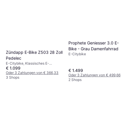
Prophete Geniesser 3.0 E-
Bike - Grau Damenfahrrad
Zündapp E-Bike Z503 28 Zoll
E-Citybike
Pedelec
E-Citybike, Klassisches E-
€ 1.099
Citybike, Geschwindigkeit (max)
€ 1.499
25km/h
Oder 3 Zahlungen von € 366,33
Oder 3 Zahlungen von € 499,66
3 Shops
2 Shops