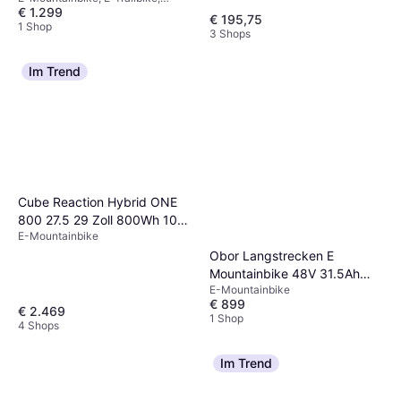
€ 1.299
Geschwindigkeit (max) 25km/h
€ 195,75
1 Shop
3 Shops
Im Trend
Cube Reaction Hybrid ONE
800 27.5 29 Zoll 800Wh 10K
E-Mountainbike
Diamant
Obor Langstrecken E
Mountainbike 48V 31.5Ah
E-Mountainbike
Akku 20 Zoll Fat Reifen
€ 899
€ 2.469
1 Shop
4 Shops
Im Trend