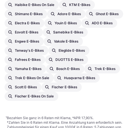
Haibike E-Bikes On Sale
KTM E-Bikes
Shimano E-Bikes
Adore E-Bikes
Ghost E-Bikes
Electra E-Bikes
Youin E-Bikes
ADO E-Bikes
Eovolt E-Bikes
Samebike E-Bikes
Engwe E-Bikes
Vakole E-Bikes
Tenway's E-Bikes
Eleglide E-Bikes
Fafrees E-Bikes
DUOTTS E-Bikes
Yamaha E-Bikes
Bosch E-Bikes
Trek E-Bikes
Trek E-Bikes On Sale
Husqvarna E-Bikes
Scott E-Bikes
Fischer E-Bikes
Fischer E-Bikes On Sale
¹
Bezahlen Sie ganz in 6 Raten mit Klarna, *APR 17,90%.
*Zahlen Sie in 6 Raten mit Klarna. Eine Anzahlung kann erforderlich sein.
Zahlungsbeispiel für einen Kauf von 1000€ in 6 Raten: 5 Zahlungen von