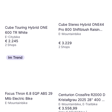
Cube Stereo Hybrid ONE44
Cube Touring Hybrid ONE
Pro 800 Shiftblush Raisin
600 TR White
E-Mountainbike
Unisex
E-Citybike
€ 2.245
€ 3.229
2 Shops
2 Shops
Im Trend
Focus Thron 6.8 EQP ABS 29
Centurion Crossfire R2000 D
Mtb Electric Bike
Kristallgrau 2025 28" 400 Wh
E-Mountainbike
E-Mountainbike, E-Trailbike
Diamant
€ 3.556,99