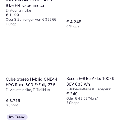
Bike HR Nabenmotor
E-Mountainbike
€ 1.199
Oder 3 Zahlungen von € 399,66
€ 4.245
1 Shop
6 Shops
Bosch E-Bike Akku 10049
Cube Stereo Hybrid ONE44
36V 630 Wh
HPC Race 800 E-Fully 27.5
E-Bike-Batterie & Ladegerät
E-Mountainbike, E-Trailbike
12V 150mm
€ 249
Oder € 43,53/Mon.
¹
€ 3.745
5 Shops
6 Shops
Im Trend