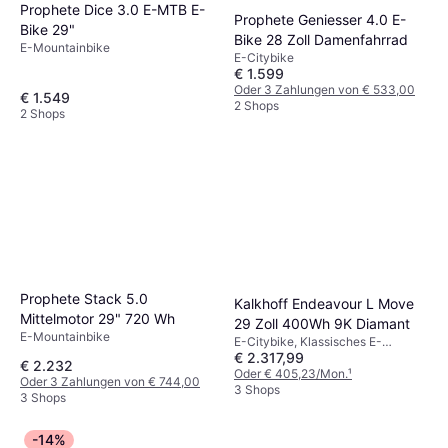
Prophete Dice 3.0 E-MTB E-
Prophete Geniesser 4.0 E-
Bike 29"
Bike 28 Zoll Damenfahrrad
E-Mountainbike
E-Citybike
€ 1.599
Oder 3 Zahlungen von € 533,00
€ 1.549
2 Shops
2 Shops
Prophete Stack 5.0
Kalkhoff Endeavour L Move
Mittelmotor 29" 720 Wh
29 Zoll 400Wh 9K Diamant
E-Mountainbike
E-Citybike, Klassisches E-
€ 2.317,99
Citybike, Geschwindigkeit (max)
€ 2.232
25km/h
Oder € 405,23/Mon.
¹
Oder 3 Zahlungen von € 744,00
3 Shops
3 Shops
-14%