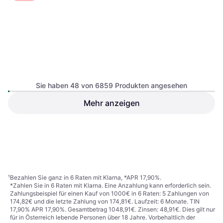
Cube Stereo Hybrid ONE44
HPC Race 800 Driedherbs
Sie haben 48 von 6859 Produkten angesehen
E-Mountainbike, E-Trailbike
Black
Mehr anzeigen
Telefunken E-Bike City
RC657 Multitalent 28 Zoll 7-
E-Citybike
Gang Wh
€ 979
€ 1.139
Oder 3 Zahlungen von € 326,33
€ 3.745
3 Shops
3 Shops
1
2
3
...
73
...
143
¹
Bezahlen Sie ganz in 6 Raten mit Klarna, *APR 17,90%.
*Zahlen Sie in 6 Raten mit Klarna. Eine Anzahlung kann erforderlich sein.
Zahlungsbeispiel für einen Kauf von 1000€ in 6 Raten: 5 Zahlungen von
174,82€ und die letzte Zahlung von 174,81€. Laufzeit: 6 Monate. TIN
17,90% APR 17,90%. Gesamtbetrag 1048,91€. Zinsen: 48,91€. Dies gilt nur
für in Österreich lebende Personen über 18 Jahre. Vorbehaltlich der