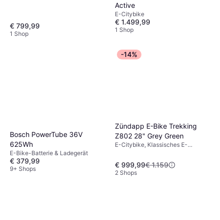
Active
E-Citybike
€ 1.499,99
€ 799,99
1 Shop
1 Shop
-14%
Zündapp E-Bike Trekking
Bosch PowerTube 36V
Z802 28" Grey Green
625Wh
E-Citybike, Klassisches E-
Citybike, Geschwindigkeit (max)
E-Bike-Batterie & Ladegerät
25km/h
€ 379,99
€ 999,99
€ 1.159
9+ Shops
2 Shops