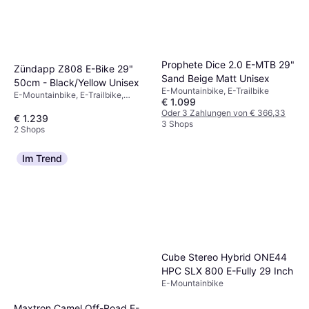
Prophete Dice 2.0 E-MTB 29"
Zündapp Z808 E-Bike 29"
Sand Beige Matt Unisex
50cm - Black/Yellow Unisex
E-Mountainbike, E-Trailbike
E-Mountainbike, E-Trailbike,
€ 1.099
Geschwindigkeit (max) 25km/h
Oder 3 Zahlungen von € 366,33
€ 1.239
3 Shops
2 Shops
Im Trend
Cube Stereo Hybrid ONE44
HPC SLX 800 E-Fully 29 Inch
E-Mountainbike
Maxtron Camel Off-Road E-