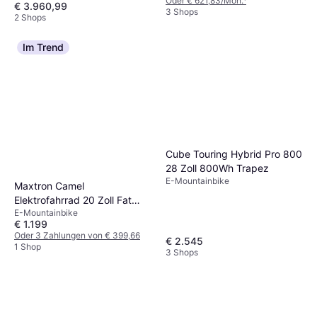
Oder € 621,83/Mon.
¹
€ 3.960,99
3 Shops
2 Shops
Im Trend
Cube Touring Hybrid Pro 800
28 Zoll 800Wh Trapez
E-Mountainbike
Maxtron Camel
Elektrofahrrad 20 Zoll Fat
E-Mountainbike
Tyre
€ 1.199
Oder 3 Zahlungen von € 399,66
€ 2.545
1 Shop
3 Shops