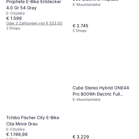
Prophete E-Bike Entdecker
E-Mountainbike
4.0 Gr 54 Gray
E-Citybike
€ 1.599
Oder 3 Zahlungen von € 533,00
€ 2.745
2 Shops
5 Shops
Cube Stereo Hybrid ONE44
Pro 800Wh Electric Full
E-Mountainbike
Suspension Mountain Bike -
Dustyolive Gold (AT)
Tchibo Fischer City E-Bike
Cita Move Grau
E-Citybike
€ 1.199,99
€ 3.229