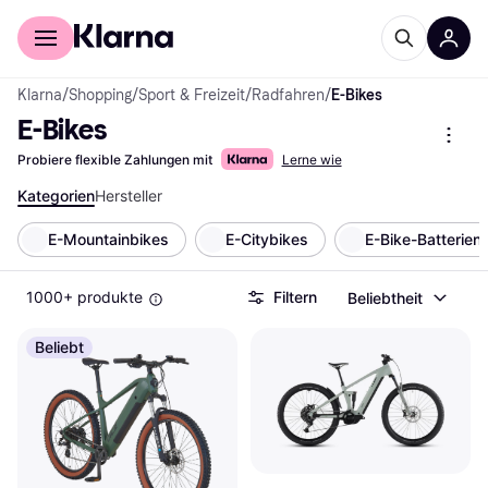
Für Shopper
Für Händler
Klarna
/
Shopping
/
Sport & Freizeit
/
Radfahren
/
E-Bikes
E-Bikes
Probiere flexible Zahlungen mit
Lerne wie
Kategorien
Hersteller
E-Mountainbikes
E-Citybikes
E-Bike-Batterien
1000+ produkte
Filtern
Beliebtheit
Beliebt