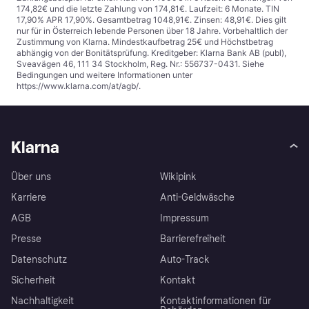
174,82€ und die letzte Zahlung von 174,81€. Laufzeit: 6 Monate. TIN
17,90% APR 17,90%. Gesamtbetrag 1048,91€. Zinsen: 48,91€. Dies gilt
nur für in Österreich lebende Personen über 18 Jahre. Vorbehaltlich der
Zustimmung von Klarna. Mindestkaufbetrag 25€ und Höchstbetrag
abhängig von der Bonitätsprüfung. Kreditgeber: Klarna Bank AB (publ),
Sveavägen 46, 111 34 Stockholm, Reg. Nr.: 556737-0431. Siehe
Bedingungen und weitere Informationen unter
https://www.klarna.com/at/agb/
.
Klarna
Über uns
Wikipink
Karriere
Anti-Geldwäsche
AGB
Impressum
Presse
Barrierefreiheit
Datenschutz
Auto-Track
Sicherheit
Kontakt
Nachhaltigkeit
Kontaktinformationen für