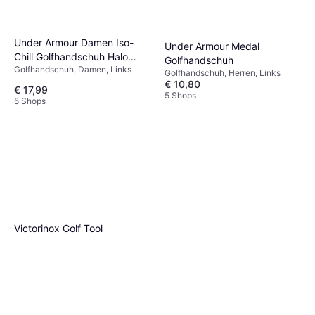
Under Armour Damen Iso-
Under Armour Medal
Chill Golfhandschuh Halo
Golfhandschuh
Golfhandschuh, Damen, Links
Grau
Golfhandschuh, Herren, Links
€ 10,80
€ 17,99
5 Shops
5 Shops
Victorinox Golf Tool