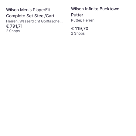
Wilson Infinite Bucktown
Wilson Men's PlayerFit
Putter
Complete Set Steel/Cart
Putter, Herren
Herren, Wasserdicht Golftasche,
€ 791,71
Standbag
€ 119,70
2 Shops
2 Shops