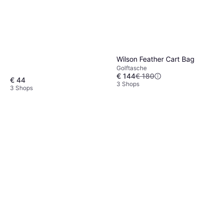
Wilson Feather Cart Bag
Golftasche
€ 144
€ 180
€ 44
3 Shops
3 Shops
Golf Pride MCC Plus4
Standard
Golfgriff, Standardgriff
€ 16,70
3 Shops