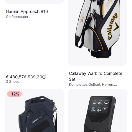
Garmin Approach R10
Golfcomputer
Callaway Warbird Complete
€ 480,57
€ 539,30
Set
3 Shops
Komplettes Golfset, Herren,
€ 809
Regular, Stahlschaft,
-12%
Graphitschaft, Golfwagentasche
2 Shops