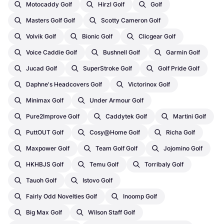
Motocaddy Golf
Hirzl Golf
Golf
Masters Golf Golf
Scotty Cameron Golf
Volvik Golf
Bionic Golf
Clicgear Golf
Voice Caddie Golf
Bushnell Golf
Garmin Golf
Jucad Golf
SuperStroke Golf
Golf Pride Golf
Daphne's Headcovers Golf
Victorinox Golf
Minimax Golf
Under Armour Golf
Pure2Improve Golf
Caddytek Golf
Martini Golf
PuttOUT Golf
Cosy@home Golf
Richa Golf
Maxpower Golf
Team Golf Golf
Jojomino Golf
HKHBJS Golf
Temu Golf
Torribaly Golf
Tauoh Golf
Istovo Golf
Fairly Odd Novelties Golf
Inoomp Golf
Big Max Golf
Wilson Staff Golf