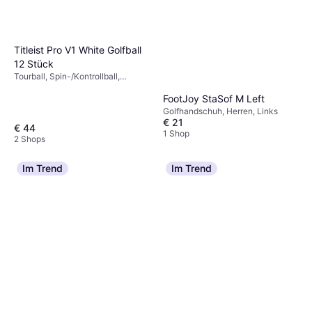
Titleist Pro V1 White Golfball
12 Stück
Tourball, Spin-/Kontrollball,
Premiumball
FootJoy StaSof M Left
Golfhandschuh, Herren, Links
€ 21
€ 44
1 Shop
2 Shops
Im Trend
Im Trend