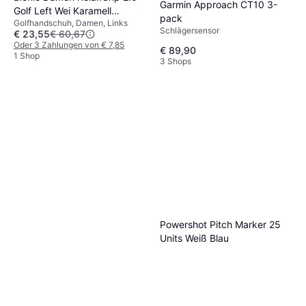
Garmin Approach CT10 3-
Golf Left Wei Karamell
pack
Golfhandschuh, Damen, Links
Handflche Medium
Schlägersensor
€ 23,55
€ 60,67
Oder 3 Zahlungen von € 7,85
€ 89,90
1 Shop
3 Shops
Powershot Pitch Marker 25
Units Weiß Blau