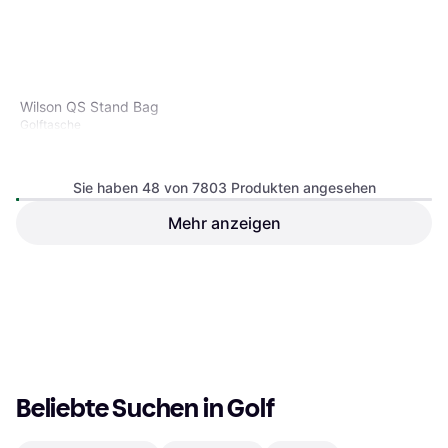
Wilson QS Stand Bag
Golftasche
Sie haben 48 von 7803 Produkten angesehen
Mehr anzeigen
Wilson Alpine Cart Bag Black
Red
Golftasche
€ 206
€ 103
3 Shops
3 Shops
1
2
3
...
83
...
163
Beliebte Suchen in Golf