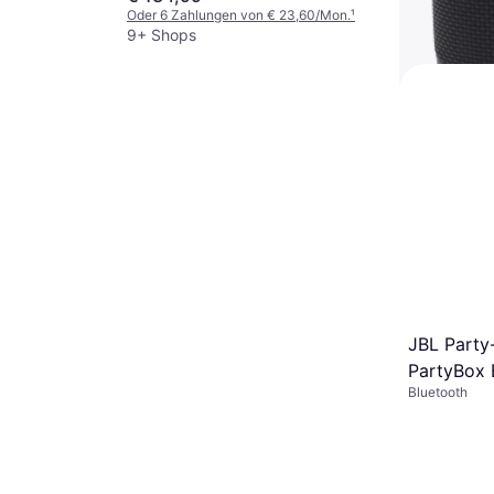
Oder 6 Zahlungen von € 23,60/Mon.
¹
9+ Shops
JBL Flip 7
Bluetooth
€ 99,99
9+ Shops
JBL Party
PartyBox 
Bluetooth
36.00 x 3