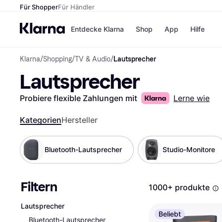
Für Shopper
Für Händler
Entdecke Klarna
Shop
App
Hilfe
Klarna
/
Shopping
/
TV & Audio
/
Lautsprecher
Zahlungsmethoden
Shops
Lautsprecher
Zahlungsmethoden
MediaM
Sofort bezahlen
H&M
Bezahle in 3
Temu
Probiere flexible Zahlungen mit
Lerne wie
Teilzahlungen
Kauflan
Bezahle in bis zu 30
Samsu
Kategorien
Hersteller
Tagen
Ratenzahlung
Bluetooth-Lautsprecher
Studio-Monitore
Alle Shops
Filtern
1000+ produkte
Lautsprecher
Beliebt
Bluetooth-Lautsprecher