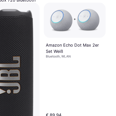
Box 720 Bluetooth
her Schwarz
ngen von € 122,38/Mon.
¹
Amazon Echo Dot Max 2er
Set Weiß
Bluetooth, WLAN
€ 89,94