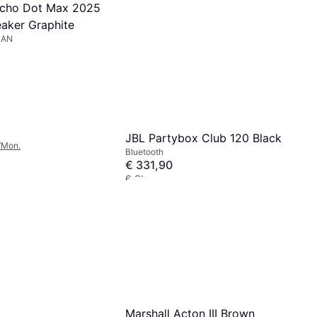
cho Dot Max 2025
aker Graphite
LAN
JBL Partybox Club 120 Black
/Mon.
Bluetooth
€ 331,90
6 Shops
Marshall Acton III Brown