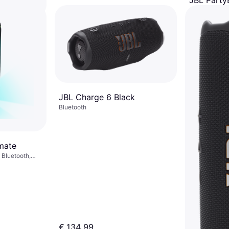
JBL Party
Lautsprec
Bluetooth
ge 320
€ 699,99
Oder 6 Zahlu
5 Shops
JBL Charge 6 Black
Bluetooth
mate
 Bluetooth,
€ 134,99