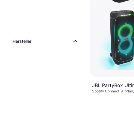
JBL Partybox Sta
Black
Bluetooth
€ 397
Hersteller
Oder € 132,33/Mon.
8 Shops
JBL PartyBox Ulti
Spotify Connect, AirPlay,
WLAN