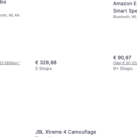
ini
Amazon E
Smart Spe
tooth, WLAN
Bluetooth, W
€ 90,97
€ 328,88
 22,56/Mon.
¹
Oder € 30,32
5 Shops
9+ Shops
JBL Xtreme 4 Camouflage