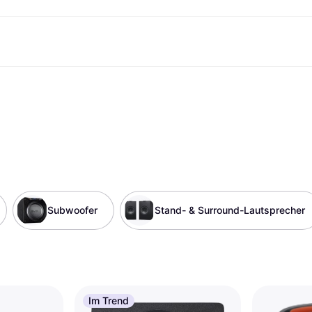
Shopping und Cashback
Shoppe und vergleiche Preise
Banking
Sparprodukte
Mobil
Foto & Video
Büroau
arkt
Cashback
Sale
Klarna Card
Gaming & Unterhaltung
Sparkonto
Reise-eSI
Shops entdecken
Schönheit & Gesundheit
Klarna Guthaben
Mobilgeräte & Wearables
Flexkonto
Mitgliedschaft
Bekleidung & Accessoires
Kinder & Familie
Festgeldkonto
d.at
Spielzeug & Hobbys
Fahrzeuge & Zubehör
ng
Möbel & Haushalt
Garten & Außenbereich
TV & Audio
Küchengeräte
Sport & Freizeit
Haushaltsgeräte
Computer
Bücher, Filme & Musik
Subwoofer
Stand- & Surround-Lautsprecher
Renovierung & Bau
Alle Ka
Im Trend