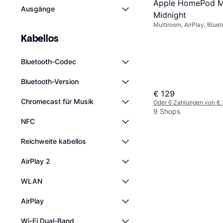
Apple HomePod M
Ausgänge
Midnight
Multiroom, AirPlay, Blue
Kabellos
Bluetooth-Codec
Bluetooth-Version
€ 129
Chromecast für Musik
Oder 6 Zahlungen von €
9 Shops
NFC
Reichweite kabellos
AirPlay 2
WLAN
AirPlay
Wi-Fi Dual-Band