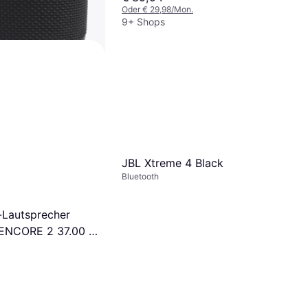
Oder € 29,98/Mon.
9+ Shops
 Black
JBL Xtreme 4 Black
Bluetooth
-Lautsprecher
ENCORE 2 37.00 x
8.20 cm