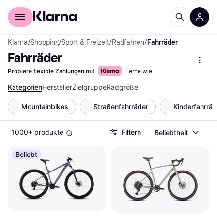
Für Shopper
Für Händler
Klarna
/
Shopping
/
Sport & Freizeit
/
Radfahren
/
Fahrräder
Fahrräder
Probiere flexible Zahlungen mit
Lerne wie
Kategorien
Hersteller
Zielgruppe
Radgröße
Mountainbikes
Straßenfahrräder
Kinderfahrräd
1000+ produkte
Filtern
Beliebtheit
Beliebt