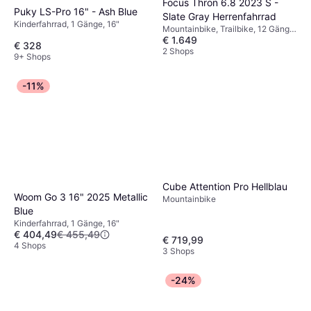
Focus Thron 6.8 2023 S -
Puky LS-Pro 16" - Ash Blue
Slate Gray Herrenfahrrad
Kinderfahrrad, 1 Gänge, 16"
Mountainbike, Trailbike, 12 Gänge,
€ 1.649
29"
€ 328
2 Shops
9+ Shops
-11%
Cube Attention Pro Hellblau
Woom Go 3 16" 2025 Metallic
Mountainbike
Blue
Kinderfahrrad, 1 Gänge, 16"
€ 404,49
€ 455,49
€ 719,99
4 Shops
3 Shops
-24%