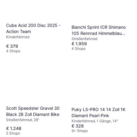
Cube Acid 200 Disc 2025 -
Bianchi Sprint ICR Shimano
Action Team
105 Rennrad Himmelblau
Kinderfahrrad
Straßenfahrrad
Herrenfahrrad
€ 1.959
€ 379
4 Shops
4 Shops
Scott Speedster Gravel 30
Puky LS-PRO 14 14 Zoll 1K
Black 28 Zoll Diamant Bike
Diamant Pearl Pink
Straßenfahrrad, 28"
Kinderfahrrad, 1 Gänge, 14"
€ 328
€ 1.248
9+ Shops
5 Shops