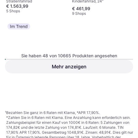
Kinderfahrrad, 24"
Straßenfahrrad
€ 1.563,99
€ 461,99
5 Shops
9 Shops
Im Trend
Sie haben 48 von 10665 Produkten angesehen
Mehr anzeigen
Scott Addict 50 Carbon
Puky LS-Pro 18" - Pink
Rennrad Grau
Kinderfahrrad, 1 Gänge, 18"
Straßenfahrrad
€ 2.299
€ 368,99
5 Shops
9+ Shops
1
2
3
...
113
...
223
¹
Bezahlen Sie ganz in 6 Raten mit Klarna, *APR 17,90%.
*Zahlen Sie in 6 Raten mit Klarna. Eine Anzahlung kann erforderlich sein.
Zahlungsbeispiel für einen Kauf von 1000€ in 6 Raten: 5 Zahlungen von
174,82€ und die letzte Zahlung von 174,81€. Laufzeit: 6 Monate. TIN
17,90% APR 17,90%. Gesamtbetrag 1048,91€. Zinsen: 48,91€. Dies gilt nur
für in Österreich lebende Personen über 18 Jahre. Vorbehaltlich der