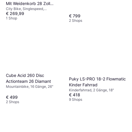
Mit Weidenkorb 28 Zoll
City Bike, Singlespeed,
Creme-Braun Damenfahrrad
€ 269,99
Stadtfahrrad, 28"
€ 799
1 Shop
2 Shops
Cube Acid 260 Disc
Puky LS-PRO 18-2 Flowmatic
Actionteam 26 Diamant
Kinder Fahrrad
Mountainbike, 16 Gänge, 26"
Kinderfahrrad, 2 Gänge, 18"
€ 418
€ 499
9 Shops
2 Shops