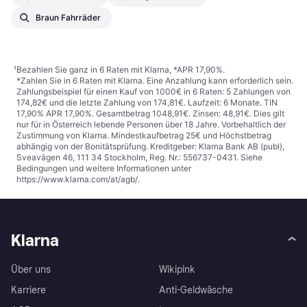
Braun Fahrräder
¹
Bezahlen Sie ganz in 6 Raten mit Klarna, *APR 17,90%.
*Zahlen Sie in 6 Raten mit Klarna. Eine Anzahlung kann erforderlich sein.
Zahlungsbeispiel für einen Kauf von 1000€ in 6 Raten: 5 Zahlungen von
174,82€ und die letzte Zahlung von 174,81€. Laufzeit: 6 Monate. TIN
17,90% APR 17,90%. Gesamtbetrag 1048,91€. Zinsen: 48,91€. Dies gilt
nur für in Österreich lebende Personen über 18 Jahre. Vorbehaltlich der
Zustimmung von Klarna. Mindestkaufbetrag 25€ und Höchstbetrag
abhängig von der Bonitätsprüfung. Kreditgeber: Klarna Bank AB (publ),
Sveavägen 46, 111 34 Stockholm, Reg. Nr.: 556737-0431. Siehe
Bedingungen und weitere Informationen unter
https://www.klarna.com/at/agb/
.
Klarna
Über uns
Wikipink
Karriere
Anti-Geldwäsche