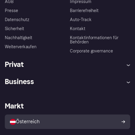
AGB
Impressum
Presse
Barrierefreiheit
Datenschutz
Auto-Track
Sicherheit
Kontakt
Nachhaltigkeit
Kontaktinformationen für
Behörden
Weiterverkaufen
Corporate governance
Privat
Hilfe
Käuferschutzrichtlinien
Business
Einloggen
Beschwerden
Händlersupport
Entwicklerseite
Klarna App
Datenschutzeinstellungen
Händlerportal
Betriebsstatus
Markt
Shops entdecken
Dein Widerrufsrecht
Mit Klarna verkaufen
Plattformen und Partner
Österreich