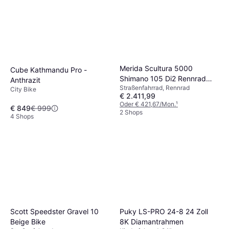
Merida Scultura 5000
Cube Kathmandu Pro -
Shimano 105 Di2 Rennrad
Anthrazit
Straßenfahrrad, Rennrad
Perlschwarz Unisex,
City Bike
€ 2.411,99
Herrenfahrrad, Damenfahrrad
Oder € 421,67/Mon.
¹
€ 849
€ 999
2 Shops
4 Shops
Puky LS-PRO 24-8 24 Zoll
Scott Speedster Gravel 10
8K Diamantrahmen
Beige Bike