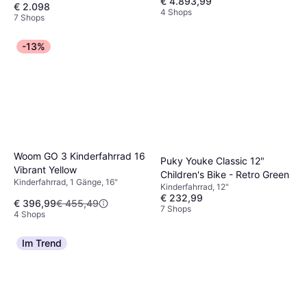
€ 4.893,99
Damenfahrrad
€ 2.098
4 Shops
7 Shops
-13%
Woom GO 3 Kinderfahrrad 16
Puky Youke Classic 12"
Vibrant Yellow
Children's Bike - Retro Green
Kinderfahrrad, 1 Gänge, 16"
Kinderfahrrad, 12"
€ 232,99
€ 396,99
€ 455,49
7 Shops
4 Shops
Im Trend