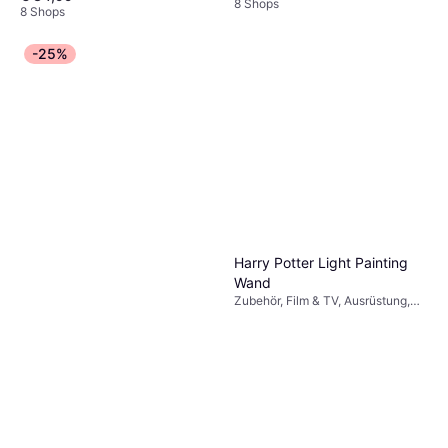
Harry Potter
8 Shops
8 Shops
-25%
Harry Potter Light Painting
Wand
Zubehör, Film & TV, Ausrüstung,
Harry Potter