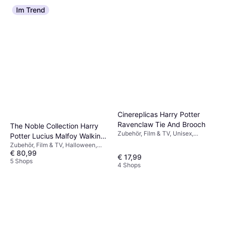
Im Trend
Cinereplicas Harry Potter
Ravenclaw Tie And Brooch
The Noble Collection Harry
Zubehör, Film & TV, Unisex,
Potter Lucius Malfoy Walking
Krawatte & Rosette, Harry Potter
Zubehör, Film & TV, Halloween,
Stick
€ 80,99
Herr, Ausrüstung, Zauberer Harry
€ 17,99
Potter
5 Shops
4 Shops