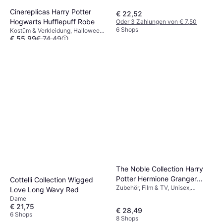
Cinereplicas Harry Potter
€ 22,52
Hogwarts Hufflepuff Robe
Oder 3 Zahlungen von € 7,50
6 Shops
Kostüm & Verkleidung, Halloween,
€ 55,99
€ 74,49
Film & TV, Hexe, Zauberer
Sonstige Filme & TV
8 Shops
The Noble Collection Harry
Potter Hermione Granger
Cottelli Collection Wigged
Zubehör, Film & TV, Unisex,
Character Wand
Love Long Wavy Red
Ausrüstung, Harry Potter
Dame
€ 21,75
€ 28,49
6 Shops
8 Shops