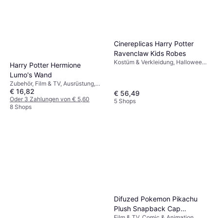
Cinereplicas Harry Potter
Ravenclaw Kids Robes
Kostüm & Verkleidung, Halloween,
Harry Potter Hermione
Film & TV, Zauberer, Hexe Harry
Lumo's Wand
Potter
Zubehör, Film & TV, Ausrüstung,
€ 16,82
Harry Potter
€ 56,49
Oder 3 Zahlungen von € 5,60
5 Shops
8 Shops
Difuzed Pokemon Pikachu
Plush Snapback Cap
Film & TV, Comic & Animation,