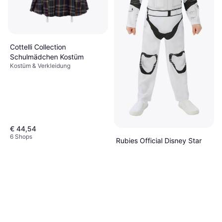
Cottelli Collection
Schulmädchen Kostüm
Kostüm & Verkleidung
€ 44,54
6 Shops
Rubies Official Disney Star
Wars Stormtrooper Classic
Kostüm & Verkleidung, Film & TV,
Child Costume
€ 24,99
Science-Fiction, Star Wars
5 Shops