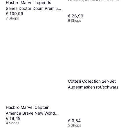
Accessories
Hasbro Marvel Legends
Unisex, Sonstige Filme & TV
Series Doctor Doom Premium
€ 109,99
Roleplay Helmet
€ 26,99
7 Shops
6 Shops
Cottelli Collection 2er-Set
Augenmasken rot/schwarz
Hasbro Marvel Captain
America Brave New World
€ 18,49
Marvel Capt
€ 3,84
4 Shops
5 Shops