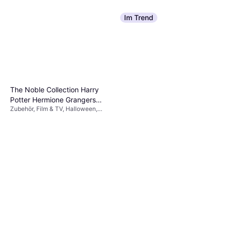
Im Trend
The Noble Collection Harry
Potter Hermione Grangers
Zubehör, Film & TV, Halloween,
Wand
Dame, Ausrüstung, Zauberer Harry
Potter