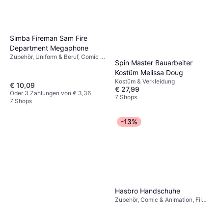
Simba Fireman Sam Fire
Department Megaphone
Zubehör, Uniform & Beruf, Comic &
Spin Master Bauarbeiter
Animation, Film & TV, Sonstiges
Kostüm Melissa Doug
Zubehör, Sonstige Filme & TV
Feuerwehrmann
Kostüm & Verkleidung
€ 10,09
€ 27,99
Oder 3 Zahlungen von € 3,36
7 Shops
7 Shops
-13%
Hasbro Handschuhe
Zubehör, Comic & Animation, Film
& TV, Superheld & Superschurke,
Handschuhe