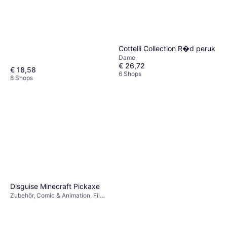
Cottelli Collection R�d peruk
Dame
€ 26,72
€ 18,58
6 Shops
8 Shops
Disguise Minecraft Pickaxe
Zubehör, Comic & Animation, Film
& TV, Spiel & Spielzeug, Waffe,
Sonstige Filme & TV