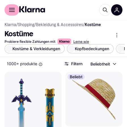
Für Shopper
Für Händler
Klarna
/
Shopping
/
Bekleidung & Accessoires
/
Kostüme
Kostüme
Probiere flexible Zahlungen mit
Lerne wie
Kostüme & Verkleidungen
Kopfbedeckungen
M
1000+ produkte
Filtern
Beliebtheit
Beliebt