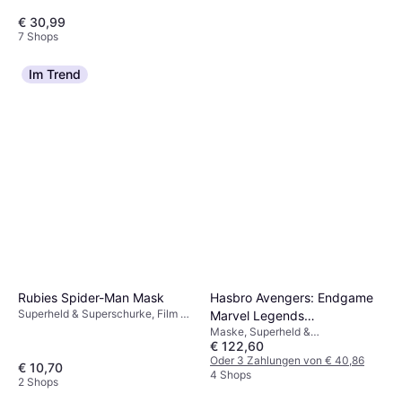
€ 30,99
7 Shops
Spider-Man Classic Spidey
Im Trend
Costume
Kostüm & Verkleidung, Comic &
€ 28,99
Animation, Film & TV, Superheld &
Superschurke, Sonstige Filme &
2 Shops
TV
Hasbro Avengers: Endgame
Rubies Spider-Man Mask
Superheld & Superschurke, Film &
Marvel Legends
TV, Comic & Animation, Sonstige
Maske, Superheld &
Elektronischer Helm Iron Man
Filme & TV
€ 122,60
Superschurke, Film & TV, Disney,
Mark LXXXV
Comic & Animation, Herr, Sonstige
Oder 3 Zahlungen von € 40,86
€ 10,70
Filme & TV
4 Shops
2 Shops