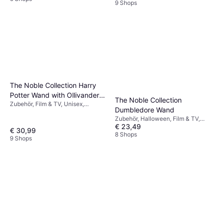
9 Shops
The Noble Collection Harry
Potter Wand with Ollivanders
The Noble Collection
Zubehör, Film & TV, Unisex,
Wand Box
Dumbledore Wand
Ausrüstung, Harry Potter
Zubehör, Halloween, Film & TV,
€ 23,49
Unisex, Ausrüstung, Zauberer
€ 30,99
Harry Potter
8 Shops
9 Shops