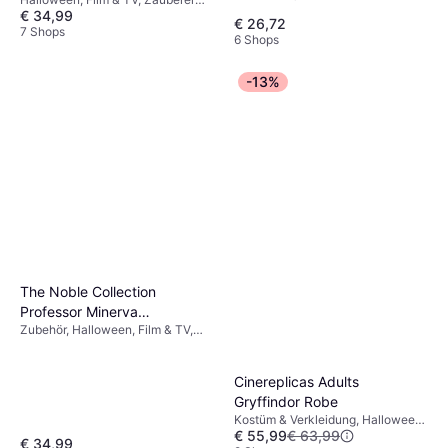
Hut
€ 34,99
Harry Potter
€ 26,72
7 Shops
6 Shops
-13%
The Noble Collection
Professor Minerva
Zubehör, Halloween, Film & TV,
McGonagall´s Magic wand
Unisex, Ausrüstung, Harry Potter
Cinereplicas Adults
Gryffindor Robe
Kostüm & Verkleidung, Halloween,
€ 55,99
€ 63,99
Film & TV, Unisex, Hexe, Zauberer
€ 34,99