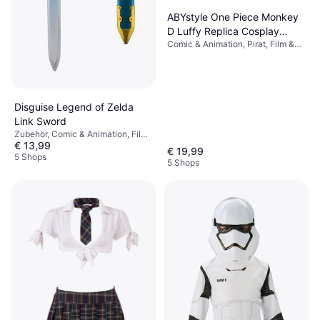
ABYstyle One Piece Monkey
D Luffy Replica Cosplay
Comic & Animation, Pirat, Film &
Straw Hat
TV, Superheld & Superschurke,
Unisex, Sonstige Filme & TV
Disguise Legend of Zelda
Link Sword
Zubehör, Comic & Animation, Film
€ 13,99
& TV, Spiel & Spielzeug, Waffe,
€ 19,99
Harry Potter
5 Shops
5 Shops