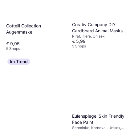
Creativ Company DIY
Cottelli Collection
Cardboard Animal Masks
Augenmaske
Pirat, Tiere, Unisex
White
€ 5,99
€ 9,95
5 Shops
5 Shops
Im Trend
Eulenspiegel Skin Friendly
Face Paint
Schminke, Karneval, Unisex,
Gesichtsfarbe & Körperfarbe