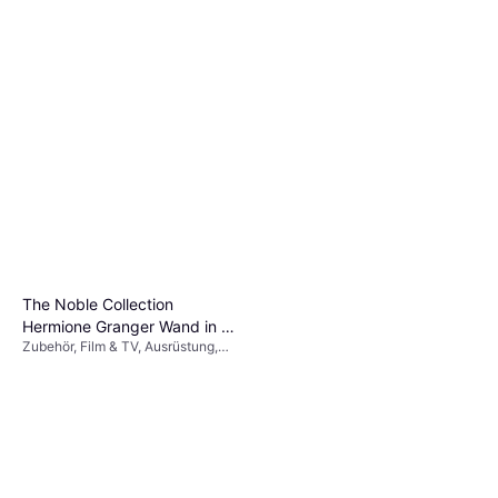
The Noble Collection
Hermione Granger Wand in a
Zubehör, Film & TV, Ausrüstung,
Standard Windowed Box
Harry Potter