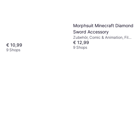
Morphsuit Minecraft Diamond
Sword Accessory
Zubehör, Comic & Animation, Film
€ 12,99
& TV, Spiel & Spielzeug, Waffe,
€ 10,99
Sonstige Filme & TV
9 Shops
9 Shops