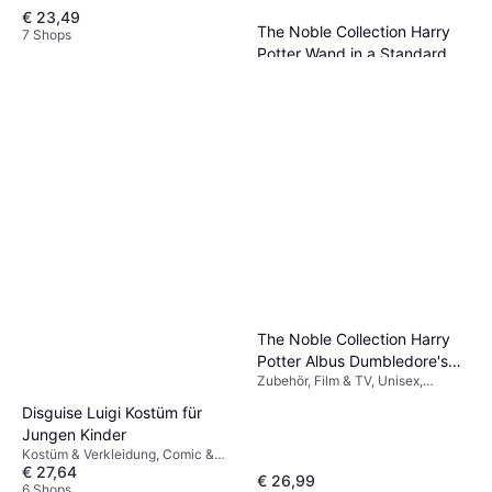
€ 23,49
The Noble Collection Harry
7 Shops
Potter Wand in a Standard
Zubehör, Film & TV, Ausrüstung,
Windowed Box
€ 23,49
Harry Potter
7 Shops
The Noble Collection Harry
Potter Albus Dumbledore's
Zubehör, Film & TV, Unisex,
Character Wand
Ausrüstung, Harry Potter
Disguise Luigi Kostüm für
Jungen Kinder
Kostüm & Verkleidung, Comic &
€ 27,64
Animation, Film & TV, Spiel &
€ 26,99
Spielzeug, Sonstige Filme & TV
6 Shops