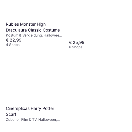
Rubies Monster High
Draculaura Classic Costume
Kostüm & Verkleidung, Halloween,
€ 22,99
Tiere, Monster
€ 25,99
4 Shops
6 Shops
Cinereplicas Harry Potter
Scarf
Zubehör, Film & TV, Halloween,
Unisex, Halstuch & Schal,
Zauberer Harry Potter