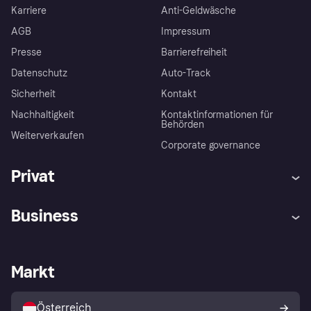
Karriere
Anti-Geldwäsche
AGB
Impressum
Presse
Barrierefreiheit
Datenschutz
Auto-Track
Sicherheit
Kontakt
Nachhaltigkeit
Kontaktinformationen für
Behörden
Weiterverkaufen
Corporate governance
Privat
Hilfe
Käuferschutzrichtlinien
Business
Einloggen
Beschwerden
Händlersupport
Entwicklerseite
Klarna App
Datenschutzeinstellungen
Händlerportal
Betriebsstatus
Markt
Shops entdecken
Dein Widerrufsrecht
Mit Klarna verkaufen
Plattformen und Partner
Österreich