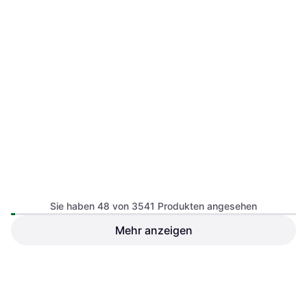
Rubies Boys Deluxe
Spiderman Costume
Sie haben 48 von 3541 Produkten angesehen
Kostüm & Verkleidung, Comic &
Animation, Superheld &
Mehr anzeigen
Superschurke, Film & TV, Sonstige
Filme & TV
€ 34,95
Rubies Darth Vader Kostüm
4 Shops
1
2
3
...
39
...
74
für Kinder