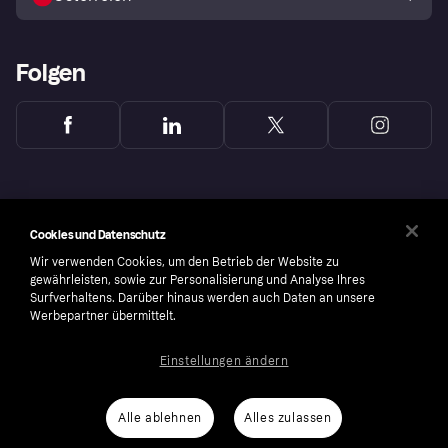
Folgen
Cookies und Datenschutz
Wir verwenden Cookies, um den Betrieb der Website zu
gewährleisten, sowie zur Personalisierung und Analyse Ihres
Surfverhaltens. Darüber hinaus werden auch Daten an unsere
Werbepartner übermittelt.
Einstellungen ändern
Copyright © 2005-2026 Klarna Bank AB (publ). Headquarters: Stockholm, Sweden. All
rights reserved. Klarna Bank AB (publ). Sveavägen 46, 111 34 Stockholm. Organization
number: 556737-0431
Alle ablehnen
Alles zulassen
Cookies
Klarna.com