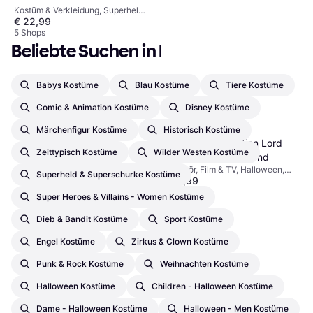
Kostüm & Verkleidung, Superheld
€ 22,99
& Superschurke, Science-Fiction,
Film & TV, Disney, Comic &
5 Shops
Animation, Star Wars
Beliebte Suchen in Kostüme
Babys Kostüme
Blau Kostüme
Tiere Kostüme
Comic & Animation Kostüme
Disney Kostüme
Märchenfigur Kostüme
Historisch Kostüme
The Noble Collection Lord
Zeittypisch Kostüme
Wilder Westen Kostüme
Voldemort Magic Wand
Zubehör, Film & TV, Halloween,
Superheld & Superschurke Kostüme
€ 27,99
Unisex, Ausrüstung, Zauberer
Harry Potter
8 Shops
Super Heroes & Villains - Women Kostüme
Dieb & Bandit Kostüme
Sport Kostüme
Engel Kostüme
Zirkus & Clown Kostüme
Punk & Rock Kostüme
Weihnachten Kostüme
Halloween Kostüme
Children - Halloween Kostüme
Dame - Halloween Kostüme
Halloween - Men Kostüme