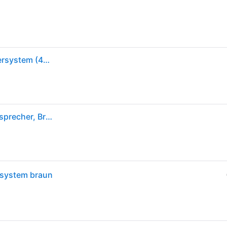
Edifier Studio R1280DB - 2.0 Bluetooth-Lautsprechersystem (42 Watt), Regallautsprecher mit Infrarot-Fernbedienung in Holzfarbe
Edifier R1280db (1 Paar, 42W), HiFi + Heimkino Lautsprecher, Braun
rsystem braun