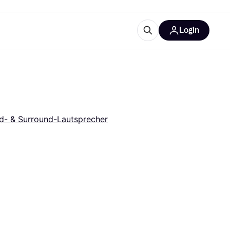
Login
Weitere Informationen
sstattung
M
Was ist Klarna?
d- & Surround-Lautsprecher
tegorien