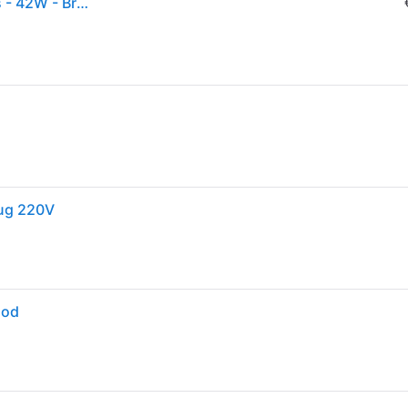
Edifier R1280DB - 2.0 Bluetooth Bookshelf Speakers - 42W - Brown
lug 220V
ood