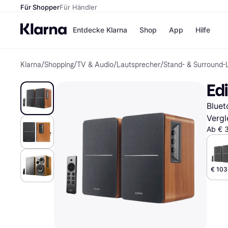
Für Shopper
Für Händler
Entdecke Klarna
Shop
App
Hilfe
Klarna
/
Shopping
/
TV & Audio
/
Lautsprecher
/
Stand- & Surround-
Zahlungsmethoden
Shops
Zahlungsmethoden
MediaM
Ed
Sofort bezahlen
H&M
Bezahle in 3
Temu
Bluet
Teilzahlungen
Kauflan
Bezahle in bis zu 30
Samsu
Vergl
Tagen
Ab € 3
Ratenzahlung
Alle Shops
€ 103