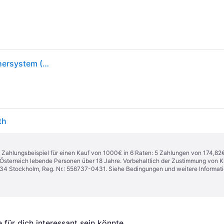
EDIFIER Studio R1280DB - 2.0 Bluetooth-Lautsprechersystem (42 Watt) mit Infrarot-Fernbedienung - perfekt für TV, PC, Notebook, Tablet, Smartphone etc. (R1280DB)
th
n. Zahlungsbeispiel für einen Kauf von 1000€ in 6 Raten: 5 Zahlungen von 174,82
in Österreich lebende Personen über 18 Jahre. Vorbehaltlich der Zustimmung von
1 34 Stockholm, Reg. Nr.: 556737-0431. Siehe Bedingungen und weitere Informat
für dich interessant sein könnte.