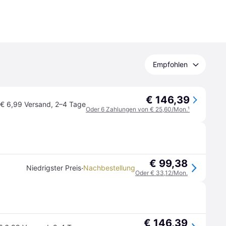
Empfohlen
€ 146,39
€ 6,99 Versand
,
2–4 Tage
Oder 6 Zahlungen von € 25,60/Mon.
¹
€ 99,38
·
Niedrigster Preis
Nachbestellung
Oder € 33,12/Mon.
€ 146,39