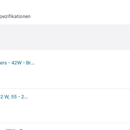
pezifikationen
Edifier R1280DB - 2.0 Bluetooth Bookshelf Speakers - 42W - Brown
Edifier R1280DB, 2.0 Kanäle, Verkabelt & Kabellos, 42 W, 55 - 20000 Hz, Braun