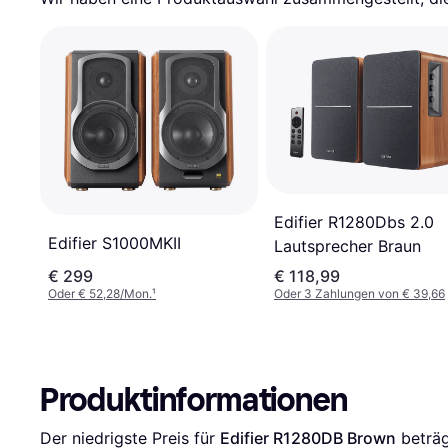
Edifier R1280Dbs 2.0
Edifier S1000MKII
Lautsprecher Braun
€ 299
€ 118,99
Oder € 52,28/Mon.
¹
Oder 3 Zahlungen von € 39,66
Produktinformationen
Der niedrigste Preis für 
Edifier R1280DB Brown
 beträg