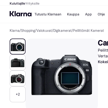
Kuluttajille
Yrityksille
Tutustu Klarnaan
Kauppa
App
Ohje
Klarna
/
Shopping
/
Valokuvat
/
Digikamerat
/
Peilittömät Kamerat
Kaupat
Ma
Booking.
Mak
Ca
Gigantti
Mak
H&M
Mak
Peili
Peten Koi
kul
Wolt
Mak
Verta
Rah
Kokei
Mob
Kauppahakem
+2