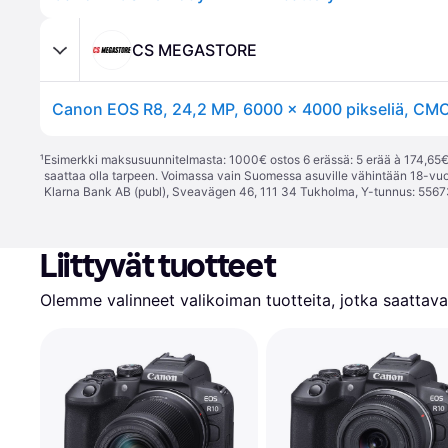
CS MEGASTORE
¹
Esimerkki maksusuunnitelmasta: 1000€ ostos 6 erässä: 5 erää à 174,65€ 
saattaa olla tarpeen. Voimassa vain Suomessa asuville vähintään 18-vuo
Klarna Bank AB (publ), Sveavägen 46, 111 34 Tukholma, Y-tunnus: 5567
Liittyvät tuotteet
Olemme valinneet valikoiman tuotteita, jotka saattavat