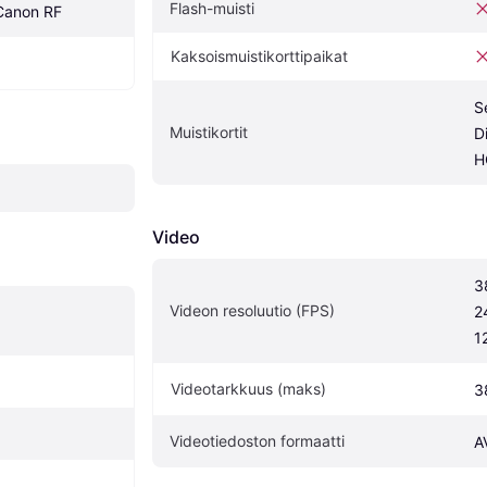
Flash-muisti
Canon RF
Kaksoismuistikorttipaikat
S
Muistikortit
D
H
Video
3
Videon resoluutio (FPS)
2
1
Videotarkkuus (maks)
3
Videotiedoston formaatti
A