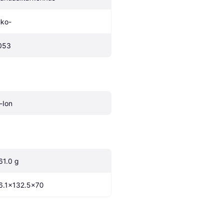
lko-
053
i-Ion
61.0 g
6.1x132.5x70