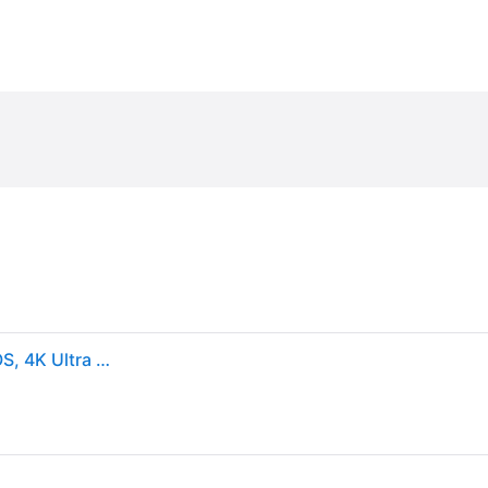
Canon EOS R8, 24,2 MP, 6000 x 4000 pikseliä, CMOS, 4K Ultra HD, Kosketusnäyttö, Musta