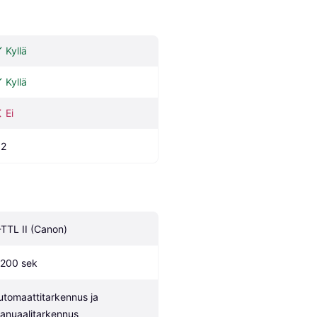
Kyllä
Kyllä
Ei
.2
-TTL II (Canon)
/200 sek
utomaattitarkennus ja 
anuaalitarkennus