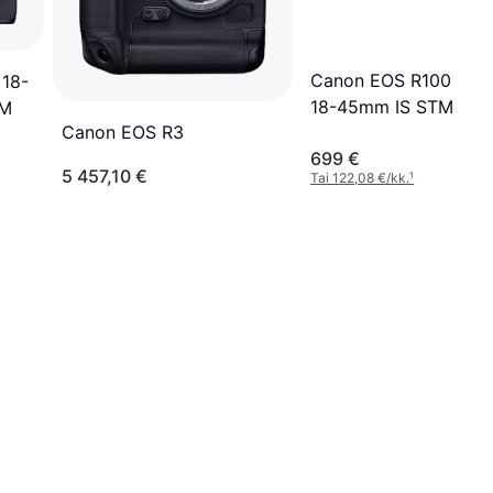
Canon EOS R100 + R
 18-
18-45mm IS STM Trav
TM
Canon EOS R3
Kit (Shoulder Bag + 
699 €
SD Card)
5 457,10 €
Tai 122,08 €/kk.
¹