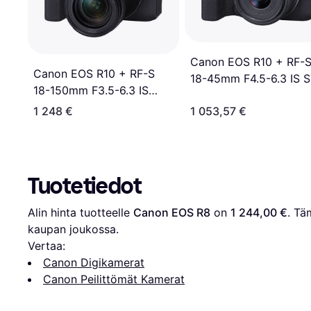
Canon EOS R10 + RF-
Canon EOS R10 + RF-S
18-45mm F4.5-6.3 IS 
18-150mm F3.5-6.3 IS
STM
1 248 €
1 053,57 €
Tuotetiedot
Alin hinta tuotteelle 
Canon EOS R8
 on 
1 244,00 €
. Tä
kaupan joukossa.
Vertaa:
Canon Digikamerat
Canon Peilittömät Kamerat