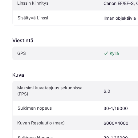
Linssin kiinnitys
Canon EF/EF-S, 
Sisältyvä Linssi
Ilman objektiivia
Viestintä
GPS
Kyllä
Kuva
Maksimi kuvataajuus sekunnissa 
6.0
(FPS)
Sulkimen nopeus
30-1/16000
Kuvan Resoluutio (max)
6000x4000
Sulkimen Nopeus
30-1/16000