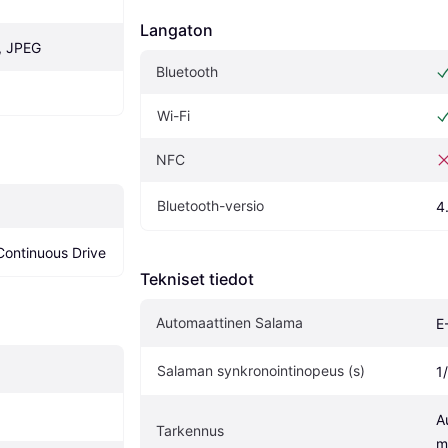
Langaton
, JPEG
Bluetooth
Wi-Fi
NFC
Bluetooth-versio
4
Continuous Drive
Tekniset tiedot
Automaattinen Salama
E
Salaman synkronointinopeus (s)
1
A
Tarkennus
m