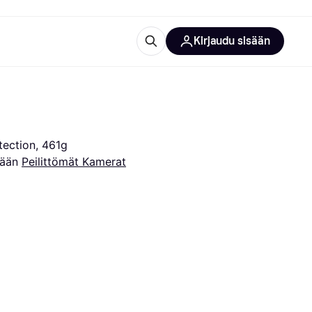
Kirjaudu sisään
totarvikkeet
rna?
tection, 461g
sään 
Peilittömät Kamerat
 kategoriat