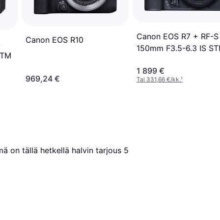
Canon EOS R7 + RF-S
Canon EOS R10
S
150mm F3.5-6.3 IS S
STM
1 899 €
969,24 €
Tai 331,66 €/kk.
¹
mä on tällä hetkellä halvin tarjous 
5