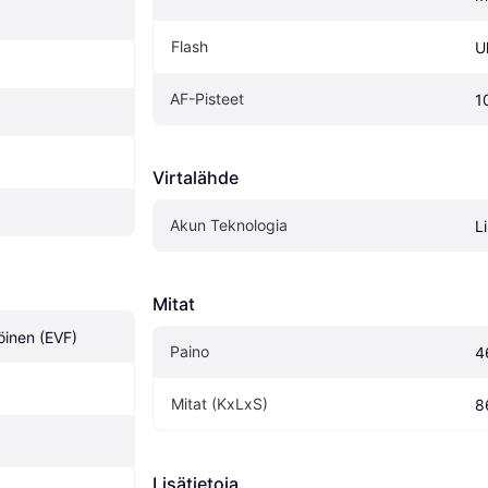
Flash
U
AF-Pisteet
1
Virtalähde
Akun Teknologia
L
Mitat
inen (EVF)
Paino
4
Mitat (KxLxS)
8
Lisätietoja