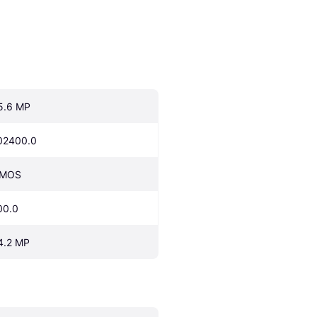
5.6 MP
02400.0
MOS
00.0
4.2 MP