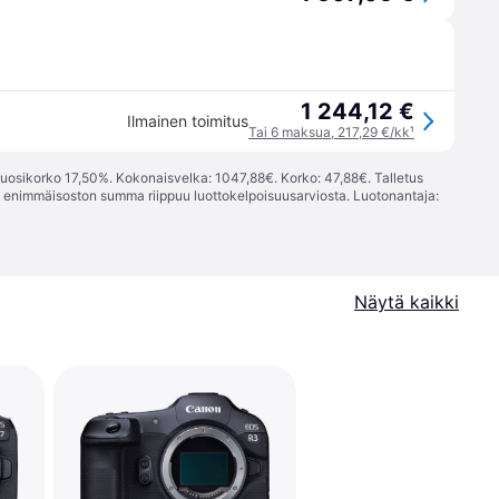
1 244,12 €
Ilmainen toimitus
Tai 6 maksua, 217,29 €/kk
¹
vuosikorko 17,50%. Kokonaisvelka: 1047,88€. Korko: 47,88€. Talletus
; enimmäisoston summa riippuu luottokelpoisuusarviosta. Luotonantaja:
Näytä kaikki