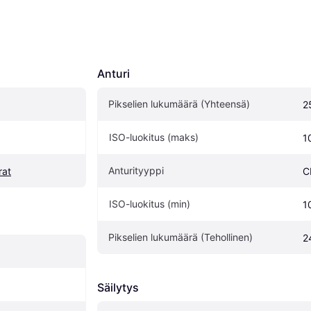
Anturi
Pikselien lukumäärä (Yhteensä)
2
ISO-luokitus (maks)
1
Anturityyppi
rat
C
ISO-luokitus (min)
1
Pikselien lukumäärä (Tehollinen)
2
Säilytys