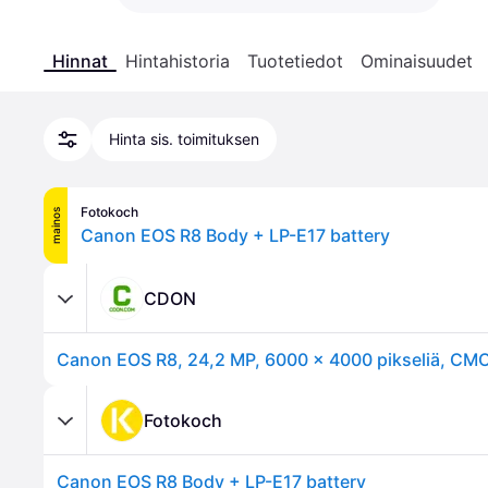
Hinnat
Hintahistoria
Tuotetiedot
Ominaisuudet
Hinta sis. toimituksen
Fotokoch
mainos
Canon EOS R8 Body + LP-E17 battery
CDON
Fotokoch
Canon EOS R8 Body + LP-E17 battery