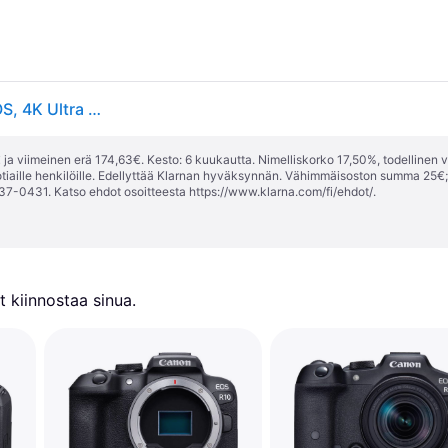
Canon EOS R8, 24,2 MP, 6000 x 4000 pikseliä, CMOS, 4K Ultra HD, Kosketusnäyttö, Musta
ja viimeinen erä 174,63€. Kesto: 6 kuukautta. Nimelliskorko 17,50%, todellinen 
tiaille henkilöille. Edellyttää Klarnan hyväksynnän. Vähimmäisoston summa 25€
37-0431. Katso ehdot osoitteesta
https://www.klarna.com/fi/ehdot/
.
 kiinnostaa sinua.