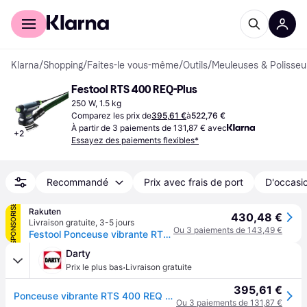
Acheter avec Klarna
Espace entreprises
Klarna
/
Shopping
/
Faites-le vous-même
/
Outils
/
Meuleuses & Polisse
Festool RTS 400 REQ-Plus
250 W, 1.5 kg
Comparez les prix de
395,61 €
à
522,76 €
À partir de 3 paiements de 131,87 € avec
+
2
Essayez des paiements flexibles*
Recommandé
Prix avec frais de port
D'occasio
SPONSORISÉ
Rakuten
430,48 €
Livraison gratuite
,
3-5 jours
Ou 3 paiements de 143,49 €
Festool Ponceuse vibrante RTS 400 REQ - 201224
Darty
·
Prix le plus bas
Livraison gratuite
395,61 €
Ponceuse vibrante RTS 400 REQ - 250 W - 201224
Ou 3 paiements de 131,87 €