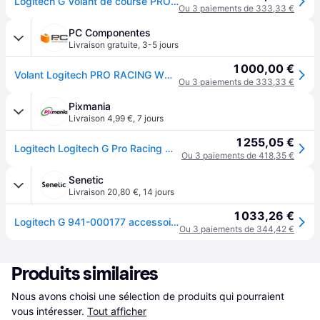
Logitech G Volant de course PRO pour PlayStation, Xbox, PC en Noir
Ou 3 paiements de 333,33 €
PC Componentes
Livraison gratuite
,
3-5 jours
1 000,00 €
Volant Logitech PRO RACING WHEEL Direct Drive 11 nm Force Feedback TRUEFORCE pour PC/PS5
Ou 3 paiements de 333,33 €
Pixmania
Livraison 4,99 €
,
7 jours
1 255,05 €
Logitech Logitech G Pro Racing Wheel - Neuf - Noir
Ou 3 paiements de 418,35 €
Senetic
Livraison 20,80 €
,
14 jours
1 033,26 €
Logitech G 941-000177 accessoire de jeux vidéo Noir USB 941-000177
Ou 3 paiements de 344,42 €
Produits similaires
Nous avons choisi une sélection de produits qui pourraient 
vous intéresser.
Tout afficher