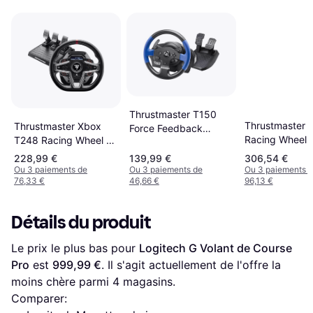
Thrustmaster T150
Thrustmaster 
Thrustmaster Xbox
Force Feedback
Racing Wheel 
T248 Racing Wheel -
Wheel - Black/Blue
Magnetic Peda
Black
228,99 €
139,99 €
306,54 €
(Xbox Series X
Ou 3 paiements de
Ou 3 paiements de
Ou 3 paiements 
76,33 €
46,66 €
96,13 €
/Xbox One/PC)
Black
Détails du produit
Le prix le plus bas pour 
Logitech G Volant de Course 
Pro
 est 
999,99 €
. Il s'agit actuellement de l'offre la 
moins chère parmi 
4
 magasins.
Comparer: