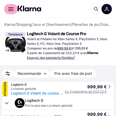
Acheter avec Klarna
Espace entreprises
Klarna
/
Shopping
/
Jeux et Divertissement
/
Manettes de jeu
/
Volants et Pédales
Logitech G Volant de Course Pro
Tendance
Volant et Pédales for Xbox Series X, PlayStation 5, Xbox 
Series S, PC, Xbox One, PlayStation 4
Comparez les prix de
999,99 €
à
1 255,05 €
+
8
À partir de 3 paiements de 333,33 € avec
Essayez des paiements flexibles*
Recommandé
Prix avec frais de port
SPONSORISÉ
Logitech G
999,99 €
Livraison gratuite
Ou 3 paiements de 333,33 €
Logitech G Volant de course PRO pour PlayStation, Xbox, PC en Noir
Logitech G
·
Prix le plus bas
Livraison gratuite
999,99 €