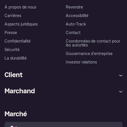
À propos de nous
Revendre
Carrières
Accessibilité
Aspects juridiques
Auto-Track
Presse
Contact
Confidentialité
Coordonnées de contact pour
les autorités
Sécurité
Gouvernance d’entreprise
La durabilité
Investor relations
Client
Aide
Réclamations
Marchand
Login
Protection contre la fraude
Support Marchand
Portail développeurs
L'appli shopping de Klarna
Paramètres de confidentialité
Portail Marchand
Statut opérationnel
Marché
Explorez les magasins
Votre droit de rétractation
Vendre avec Klarna
Plateformes et partenaires
Politique de protection de
l’acheteur Klarna