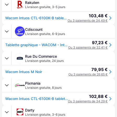
Rakuten
Livraison gratuite
,
3-5 jours
103,48 €
Wacom Intuos CTL-6100K-B tablette graphique Noir 216 x 135 mm USB
Ou 3 paiements de 34,49 €
Cdiscount
Livraison gratuite
,
6-9 jours
97,23 €
Tablette graphique - WACOM - Intuos M - Bluetooth - Stylet sensible à la pression - Noir - Blanc
Ou 3 paiements de 32,41 €
Rue Du Commerce
Livraison gratuite
,
24 jours
79,95 €
Wacom Intuos M Noir
Ou 3 paiements de 26,65 €
Pixmania
Livraison gratuite
,
8 jours
102,88 €
Wacom Intuos CTL-6100K-B tablette graphique Noir 216 x 135 mm USB - Neuf
Ou 3 paiements de 34,29 €
Darty
Livraison gratuite
,
3-6 jours