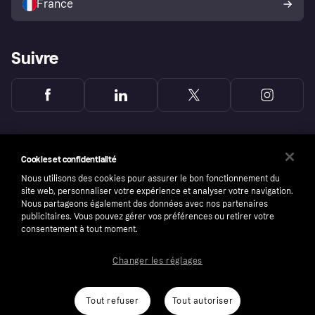
France
Suivre
Cookies et confidentialité
Nous utilisons des cookies pour assurer le bon fonctionnement du
site web, personnaliser votre expérience et analyser votre navigation.
Nous partageons également des données avec nos partenaires
publicitaires. Vous pouvez gérer vos préférences ou retirer votre
consentement à tout moment.
Changer les réglages
Copyright © 2005-2026 Klarna Bank AB (publ). Headquarters: Stockholm, Sweden. All
rights reserved. Klarna Bank AB (publ). Sveavägen 46, 111 34 Stockholm. Organization
number: 556737-0431
Tout refuser
Tout autoriser
Conditions
Cookies
Klarna.com