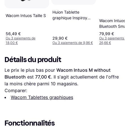
Huion Tablette
Wacom Intuos Taille S
graphique Inspiroy
Wacom Intuos
H640P
Bluetooth Smal
56,49 €
79,99 €
29,90 €
Ou 3 paiements de
Ou 3 paiements 
18,00 €
Ou 3 paiements de 9,96 €
26,66 €
Détails du produit
Le prix le plus bas pour 
Wacom Intuos M without 
Bluetooth
 est 
77,00 €
. Il s'agit actuellement de l'offre 
la moins chère parmi 
10
 magasins.
Comparer:
Wacom Tablettes graphiques
Fonctionnalités