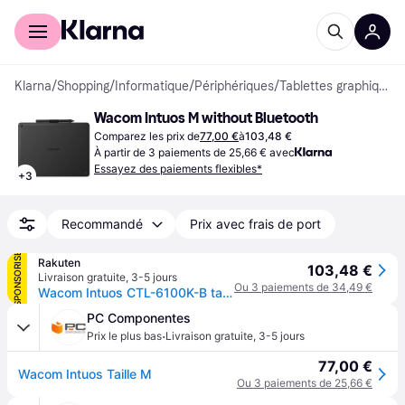
Acheter avec Klarna
Espace entreprises
Klarna
/
Shopping
/
Informatique
/
Périphériques
/
Tablettes graphiques
Wacom Intuos M without Bluetooth
Comparez les prix de
77,00 €
à
103,48 €
À partir de 3 paiements de 25,66 € avec
Essayez des paiements flexibles*
+
3
Recommandé
Prix avec frais de port
SPONSORISÉ
Rakuten
103,48 €
Livraison gratuite
,
3-5 jours
Ou 3 paiements de 34,49 €
Wacom Intuos CTL-6100K-B tablette graphique Noir 216 x 135 mm USB
PC Componentes
·
Prix le plus bas
Livraison gratuite
,
3-5 jours
77,00 €
Wacom Intuos Taille M
Ou 3 paiements de 25,66 €