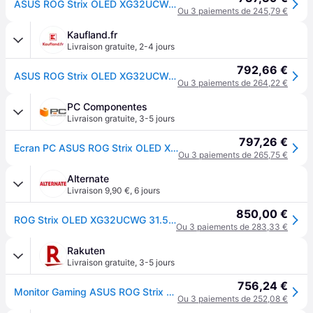
ASUS ROG Strix OLED XG32UCWG 31.5" OLED 4K Ultra HD 0,03 ms Noir
Ou 3 paiements de 245,79 €
Kaufland.fr
Livraison gratuite
,
2-4 jours
792,66 €
ASUS ROG Strix OLED XG32UCWG écran plat de PC 80 cm (31.5") 3840 x 2160 pixels 4K Ultra HD Noir
Ou 3 paiements de 264,22 €
PC Componentes
Livraison gratuite
,
3-5 jours
797,26 €
Ecran PC ASUS ROG Strix OLED XG32UCWG 31.5'' Ultra HD 4K 165Hz OLED FreeSync Pro 0.03ms
Ou 3 paiements de 265,75 €
Alternate
Livraison 9,90 €
,
6 jours
850,00 €
ROG Strix OLED XG32UCWG 31.5" 4K UHD Moniteur gaming
Ou 3 paiements de 283,33 €
Rakuten
Livraison gratuite
,
3-5 jours
756,24 €
Monitor Gaming ASUS ROG Strix OLED XG32UCWG 31.5" 4K UHD 0.03ms Nero
Ou 3 paiements de 252,08 €