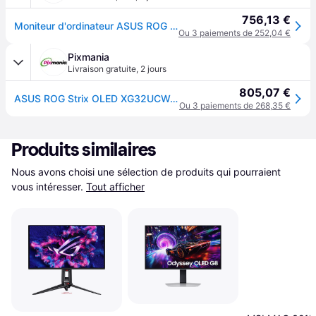
756,13 €
Moniteur d'ordinateur ASUS ROG Strix OLED XG32UCWG 80 90LM0BX0-B01371
Ou 3 paiements de 252,04 €
Pixmania
Livraison gratuite
,
2 jours
805,07 €
ASUS ROG Strix OLED XG32UCWG écran plat de PC 80 cm (31.5 ) 3840 x 2160 pixels 4K Ultra HD Noir - Neuf
Ou 3 paiements de 268,35 €
Produits similaires
Nous avons choisi une sélection de produits qui pourraient 
vous intéresser.
Tout afficher