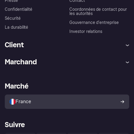
Presse
Contact
Confidentialité
Coordonnées de contact pour
les autorités
Sécurité
Gouvernance d’entreprise
La durabilité
Investor relations
Client
Aide
Réclamations
Marchand
Login
Protection contre la fraude
Support Marchand
Portail développeurs
L'appli shopping de Klarna
Paramètres de confidentialité
Portail Marchand
Statut opérationnel
Marché
Explorez les magasins
Votre droit de rétractation
Vendre avec Klarna
Plateformes et partenaires
Politique de protection de
l’acheteur Klarna
France
Suivre