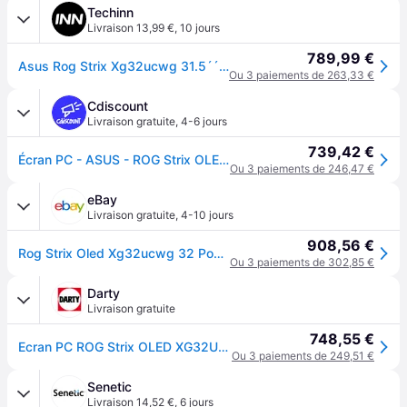
Techinn
Livraison 13,99 €
,
10 jours
789,99 €
Asus Rog Strix Xg32ucwg 31.5´´ 4k Oled 165hz Gaming Monitor Multicolore One Size / EU Plug 220V
Ou 3 paiements de 263,33 €
Cdiscount
Livraison gratuite
,
4-6 jours
739,42 €
Écran PC - ASUS - ROG Strix OLED XG32UCWG - 31.5 pouces - 4K Ultra HD - Noir
Ou 3 paiements de 246,47 €
eBay
Livraison gratuite
,
4-10 jours
908,56 €
Rog Strix Oled Xg32ucwg 32 Pouces 4k Uhd Jeux Écran - Dual-modus 4k À 165 Hz
Ou 3 paiements de 302,85 €
Darty
Livraison gratuite
748,55 €
Ecran PC ROG Strix OLED XG32UCWG 31.5'' 4K Ultra HD Noir
Ou 3 paiements de 249,51 €
Senetic
Livraison 14,52 €
,
6 jours