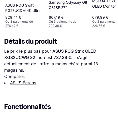
MSI MAG 321U
Samsung Odyssey G8
ASUS ROG Swift
OLED Monitor 
G81SF 27"
PG27UCDM 4K Ultra
cm
HD QD OLED Monitor
829,41 €
667,19 €
679,99 €
Ou 3 paiements de
Ou 3 paiements de
Ou 3 paiements 
276,47 €
222,39 €
226,66 €
Détails du produit
Le prix le plus bas pour 
ASUS ROG Strix OLED 
XG32UCWG 32 Inch
 est 
737,39 €
. Il s'agit 
actuellement de l'offre la moins chère parmi 
13
magasins.
Comparer:
ASUS Écrans
Fonctionnalités