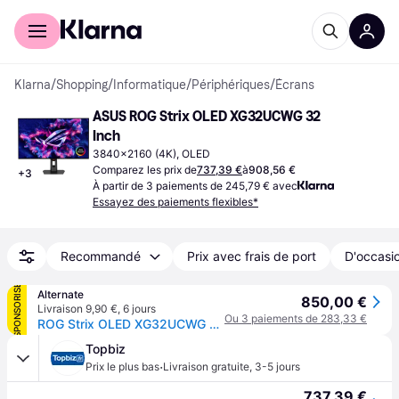
Acheter avec Klarna
Espace entreprises
Klarna
/
Shopping
/
Informatique
/
Périphériques
/
Écrans
ASUS ROG Strix OLED XG32UCWG 32 
Inch
3840x2160 (4K), OLED
Comparez les prix de
737,39 €
à
908,56 €
+
3
À partir de 3 paiements de 245,79 € avec
Essayez des paiements flexibles*
Recommandé
Prix avec frais de port
D'occasio
SPONSORISÉ
Alternate
850,00 €
Livraison 9,90 €
,
6 jours
Ou 3 paiements de 283,33 €
ROG Strix OLED XG32UCWG 31.5" 4K UHD Moniteur gaming
Topbiz
·
Prix le plus bas
Livraison gratuite
,
3-5 jours
737,39 €