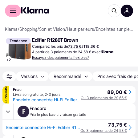
Acheter avec Klarna
Espace entreprises
Klarna
/
Shopping
/
Son et Vision
/
Haut-parleurs
/
Enceintes sur pied et surround
Edifier R1280T Brown
Tendance
Comparez les prix de
73,75 €
à
118,36 €
À partir de 3 paiements de 24,58 € avec
Essayez des paiements flexibles*
+
2
Versions
Recommandé
Prix avec frais de p
SPONSORISÉ
Fnac
89,00 €
Livraison gratuite
,
2-3 jours
Ou 3 paiements de 29,66 €
Enceinte connectée Hi-Fi Edifier R1280T Bois vendues par paire
Fnacpro
F
·
Prix le plus bas
Livraison gratuite
73,75 €
Enceinte connectée Hi-Fi Edifier R1280T Bois vendues par paire
Ou 3 paiements de 24,58 €