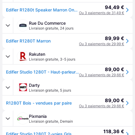
94,49 €
Edifier R1280t Speaker Marron One Size / EU Plug 220V
Ou 3 paiements de 31,49 €
Rue Du Commerce
Livraison gratuite
,
24 jours
89,99 €
Edifier R1280T Marron
Ou 3 paiements de 29,99 €
Rakuten
Livraison gratuite
,
3-5 jours
89,00 €
Edifier Studio 1280T - Haut-parleurs - étagère - 42 watt (Totale) - 2 voies
Ou 3 paiements de 29,66 €
Darty
Livraison gratuite
,
5 jours
89,00 €
R1280T Bois - vendues par paire
Ou 3 paiements de 29,66 €
Pixmania
Livraison gratuite
,
Demain
118,36 €
Edifier Studio 1280T 2-voies Gris, Bois Avec fil 21 W - Neuf