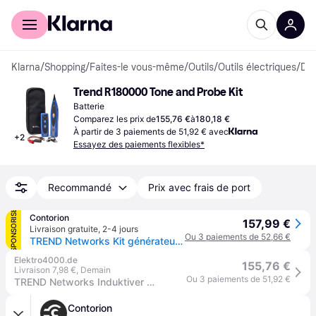
Acheter avec Klarna
Espace entreprises
Klarna
/
Shopping
/
Faites-le vous-même
/
Outils
/
Outils électriques
/
Détecteurs Multiples
Trend R180000 Tone and Probe Kit
Batterie
Comparez les prix de
155,76 €
à
180,18 €
À partir de 3 paiements de 51,92 € avec
+
2
Essayez des paiements flexibles*
Recommandé
Prix avec frais de port
SPONSORISÉ
Contorion
157,99 €
Livraison gratuite
,
2-4 jours
Ou 3 paiements de 52,66 €
TREND Networks Kit générateur inductif Tone+Probe II avec récepteur
Elektro4000.de
155,76 €
Livraison 7,98 €
,
Demain
Ou 3 paiements de 51,92 €
TREND Networks Induktiver TongeneratorKit Tone+Probe II R180000
Contorion