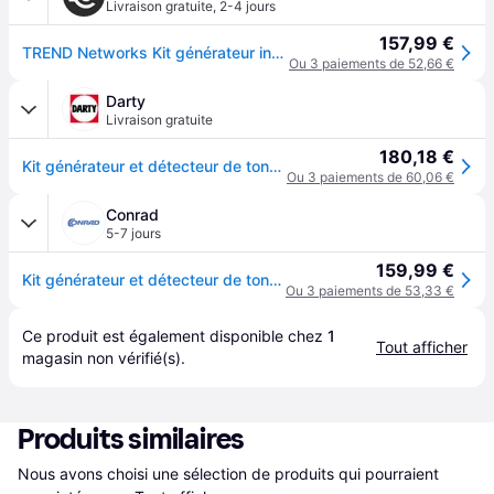
Livraison gratuite
,
2-4 jours
157,99 €
TREND Networks Kit générateur inductif Tone+Probe II avec récepteur
Ou 3 paiements de 52,66 €
Darty
Livraison gratuite
180,18 €
Kit générateur et détecteur de tonalité R180000 TREND Networks audio/vidéo, réseau, télécommunication
Ou 3 paiements de 60,06 €
Conrad
5-7 jours
159,99 €
Kit générateur et détecteur de tonalité R180000 Trend Networks TREND Networks audio/vidéo, réseau, télécommunication
Ou 3 paiements de 53,33 €
Ce produit est également disponible chez 
1
Tout afficher
magasin
 non vérifié(s).
Produits similaires
Nous avons choisi une sélection de produits qui pourraient 