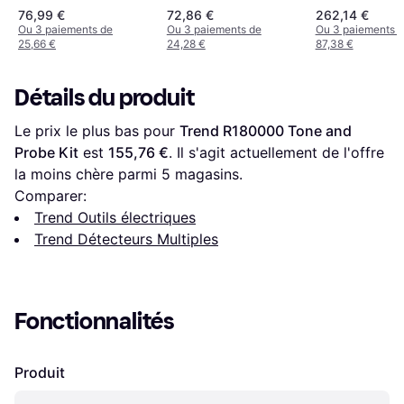
0603681301 Argenté
UniversalDetect
76,99 €
72,86 €
262,14 €
Ou 3 paiements de
Ou 3 paiements de
Ou 3 paiements 
25,66 €
24,28 €
87,38 €
Détails du produit
Le prix le plus bas pour 
Trend R180000 Tone and 
Probe Kit
 est 
155,76 €
. Il s'agit actuellement de l'offre 
la moins chère parmi 
5
 magasins.
Comparer:
Trend Outils électriques
Trend Détecteurs Multiples
Fonctionnalités
Produit