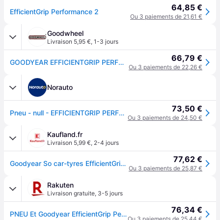
64,85 €
EfficientGrip Performance 2
Ou 3 paiements de 21,61 €
Goodwheel
Livraison 5,95 €
,
1-3 jours
66,79 €
GOODYEAR EFFICIENTGRIP PERFORMANCE 2 195/65R15 91H
Ou 3 paiements de 22,26 €
Norauto
73,50 €
Pneu - null - EFFICIENTGRIP PERFORMANCE 2 - Goodyear - 195-65-15-91-H
Ou 3 paiements de 24,50 €
Kaufland.fr
Livraison 5,99 €
,
2-4 jours
77,62 €
Goodyear So car-tyres EfficientGrip Performance 2 ( 195/65 R15 91H EVR )
Ou 3 paiements de 25,87 €
Rakuten
Livraison gratuite
,
3-5 jours
76,34 €
PNEU Et Goodyear EfficientGrip Performance 2 195/65 R15 91 H
Ou 3 paiements de 25,44 €