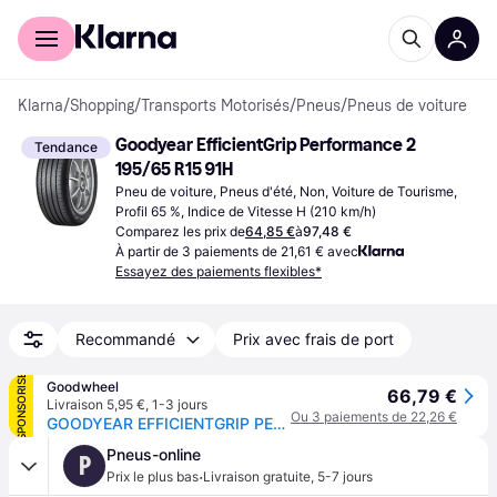
Acheter avec Klarna
Espace entreprises
Klarna
/
Shopping
/
Transports Motorisés
/
Pneus
/
Pneus de voiture
Goodyear EfficientGrip Performance 2 
Tendance
195/65 R15 91H
Pneu de voiture, Pneus d'été, Non, Voiture de Tourisme, 
Profil 65 %, Indice de Vitesse H (210 km/h)
Comparez les prix de
64,85 €
à
97,48 €
À partir de 3 paiements de 21,61 € avec
Essayez des paiements flexibles*
Recommandé
Prix avec frais de port
SPONSORISÉ
Goodwheel
66,79 €
Livraison 5,95 €
,
1-3 jours
Ou 3 paiements de 22,26 €
GOODYEAR EFFICIENTGRIP PERFORMANCE 2 195/65R15 91H
Pneus-online
P
·
Prix le plus bas
Livraison gratuite
,
5-7 jours