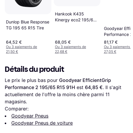
Hankook K435
Kinergy eco2 195/65
Dunlop Blue Response
R15 95T XL
TG 195 65 R15 Tire
Goodyear Effic
Performance 2
R15 95H XL
64,52 €
68,05 €
81,17 €
Ou 3 paiements de
Ou 3 paiements de
Ou 3 paiements 
21,50 €
22,68 €
27,05 €
Détails du produit
Le prix le plus bas pour 
Goodyear EfficientGrip 
Performance 2 195/65 R15 91H
 est 
64,85 €
. Il s'agit 
actuellement de l'offre la moins chère parmi 
11
magasins.
Comparer:
Goodyear Pneus
Goodyear Pneus de voiture