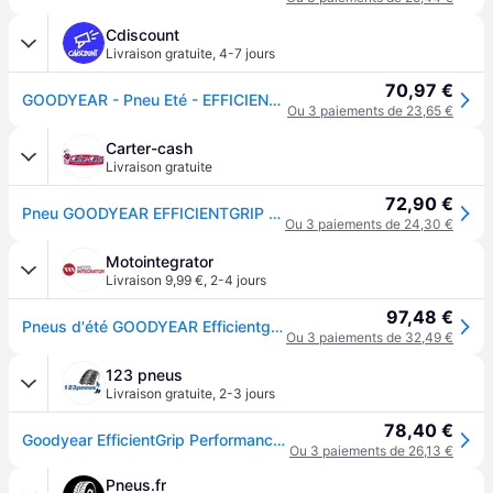
Cdiscount
Livraison gratuite
,
4-7 jours
70,97 €
GOODYEAR - Pneu Eté - EFFICIENTGRIP PERFORMANCE 2 - 195/65 R15 91H
Ou 3 paiements de 23,65 €
Carter-cash
Livraison gratuite
72,90 €
Pneu GOODYEAR EFFICIENTGRIP PERFORMANCE 2 195/65 R15 91H - Réf. 3052310
Ou 3 paiements de 24,30 €
Motointegrator
Livraison 9,99 €
,
2-4 jours
97,48 €
Pneus d'été GOODYEAR Efficientgrip Performance 2 195/65R15 91H
Ou 3 paiements de 32,49 €
123 pneus
Livraison gratuite
,
2-3 jours
78,40 €
Goodyear EfficientGrip Performance 2 ( 195/65 R15 91H EVR )
Ou 3 paiements de 26,13 €
Pneus.fr