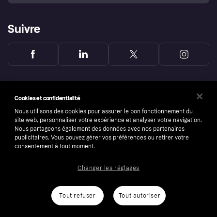
Suivre
Cookies et confidentialité
Nous utilisons des cookies pour assurer le bon fonctionnement du
site web, personnaliser votre expérience et analyser votre navigation.
Nous partageons également des données avec nos partenaires
publicitaires. Vous pouvez gérer vos préférences ou retirer votre
consentement à tout moment.
Changer les réglages
Copyright © 2005-2026 Klarna Bank AB (publ). Headquarters: Stockholm, Sweden. All
rights reserved. Klarna Bank AB (publ). Sveavägen 46, 111 34 Stockholm. Organization
number: 556737-0431
Tout refuser
Tout autoriser
Conditions
Cookies
Klarna.com