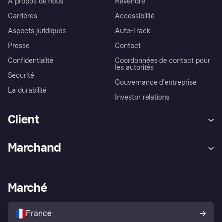
À propos de nous
Revendre
Carrières
Accessibilité
Aspects juridiques
Auto-Track
Presse
Contact
Confidentialité
Coordonnées de contact pour
les autorités
Sécurité
Gouvernance d’entreprise
La durabilité
Investor relations
Client
Aide
Réclamations
Marchand
Login
Protection contre la fraude
Support Marchand
Portail développeurs
L'appli shopping de Klarna
Paramètres de confidentialité
Portail Marchand
Statut opérationnel
Marché
Explorez les magasins
Votre droit de rétractation
Vendre avec Klarna
Plateformes et partenaires
Politique de protection de
l’acheteur Klarna
France