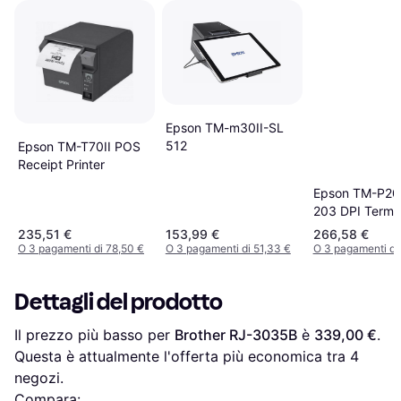
Epson TM-m30II-SL
512
Epson TM-T70II POS
Receipt Printer
Epson TM-P20I
203 DPI Termi
Stampante
235,51 €
153,99 €
266,58 €
O 3 pagamenti di 78,50 €
O 3 pagamenti di 51,33 €
O 3 pagamenti di
Dettagli del prodotto
Il prezzo più basso per 
Brother RJ-3035B
 è 
339,00 €
. 
Questa è attualmente l'offerta più economica tra 
4
negozi.
Compara: