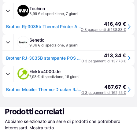
Techinn
3,99 € di spedizione
,
7 giorni
416,49 €
Brother Rj-3035b Thermal Printer Argento One Size / EU Plug 220V
O 3 pagamenti di 138,83 €
Senetic
9,36 € di spedizione
,
9 giorni
413,34 €
Brother RJ-3035B stampante POS 203 x 203 DPI Con cavo e RJ3035BXX1
O 3 pagamenti di 137,78 €
Elektro4000.de
7,98 € di spedizione
,
15 giorni
487,67 €
Brother Mobiler Thermo-Drucker RJ-3035B RJ3035BXX1
O 3 pagamenti di 162,55 €
Prodotti correlati
Abbiamo selezionato una serie di prodotti che potrebbero 
interessarti.
Mostra tutto