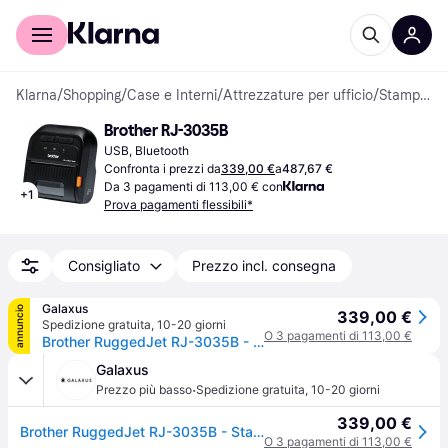
Per il tuo shopping
Per le aziende
Klarna
/
Shopping
/
Case e Interni
/
Attrezzature per ufficio
/
Stampanti per Ricevute
Brother RJ-3035B
USB, Bluetooth
Confronta i prezzi da
339,00 €
a
487,67 €
Da 3 pagamenti di 113,00 € con
+
1
Prova pagamenti flessibili*
Consigliato
Prezzo incl. consegna
Galaxus
annuncio
339,00 €
Spedizione gratuita
,
10-20 giorni
O 3 pagamenti di 113,00 €
Brother RuggedJet RJ-3035B - Stampante per ricevute - termica diretta - rotolo (7,9 cm) (Bluetooth, NFC, USB 2.0), Stampante scontrini, Nero
Galaxus
·
Prezzo più basso
Spedizione gratuita
,
10-20 giorni
339,00 €
Brother RuggedJet RJ-3035B - Stampante per ricevute - termica diretta - rotolo (7,9 cm) (Bluetooth, NFC, USB 2.0), Stampante scontrini, Nero
O 3 pagamenti di 113,00 €