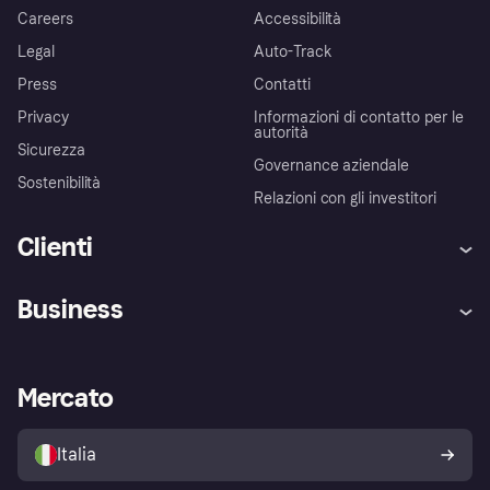
Careers
Accessibilità
Legal
Auto-Track
Press
Contatti
Privacy
Informazioni di contatto per le
autorità
Sicurezza
Governance aziendale
Sostenibilità
Relazioni con gli investitori
Clienti
Assistenza
Arbitro bancario
Business
Login
Promessa di protezione contro
le frodi
Supporto aziende
Portale per sviluppatori
La Klarna app
Impostazioni sulla privacy
Accesso aziende
Stato operativo
Mercato
Esplora i negozi
Il tuo diritto di recesso
Vendi con Klarna
Piattaforme e partner
Politica di protezione
dell'acquirente Klarna
Italia