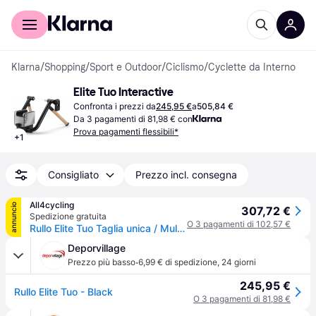
Per il tuo shopping
Per le aziende
Klarna
/
Shopping
/
Sport e Outdoor
/
Ciclismo
/
Cyclette da Interno
Elite Tuo Interactive
Confronta i prezzi da
245,95 €
a
505,84 €
Da 3 pagamenti di 81,98 € con
Prova pagamenti flessibili*
+
1
Consigliato
Prezzo incl. consegna
All4cycling
annuncio
307,72 €
Spedizione gratuita
O 3 pagamenti di 102,57 €
Rullo Elite Tuo Taglia unica / Multicolore
Deporvillage
·
Prezzo più basso
6,99 € di spedizione
,
24 giorni
245,95 €
Rullo Elite Tuo - Black
O 3 pagamenti di 81,98 €