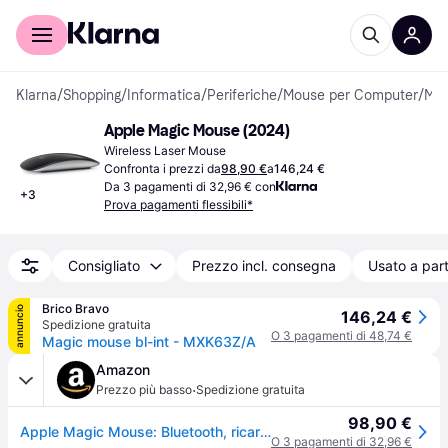
Per il tuo shopping
Per le aziende
Klarna
/
Shopping
/
Informatica
/
Periferiche
/
Mouse per Computer
/
Mouse Standard
Apple Magic Mouse (2024)
Wireless Laser Mouse
Confronta i prezzi da
98,90 €
a
146,24 €
Da 3 pagamenti di 32,96 € con
+
3
Prova pagamenti flessibili*
Consigliato
Prezzo incl. consegna
Usato a part
Brico Bravo
annuncio
146,24 €
Spedizione gratuita
O 3 pagamenti di 48,74 €
Magic mouse bl-int - MXK63Z/A
Amazon
·
Prezzo più basso
Spedizione gratuita
98,90 €
Apple Magic Mouse: Bluetooth, ricaricabile. Compatibile con Mac o iPad; Nero, superficie Multi-Touch (USB-C)
O 3 pagamenti di 32,96 €