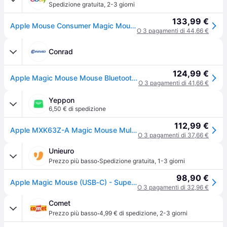
Spedizione gratuita
,
2-3 giorni
133,99 €
Apple Mouse Consumer Magic Mouse Black Mxk63z A
O 3 pagamenti di 44,66 €
Conrad
124,99 €
Apple Magic Mouse Mouse Bluetooth® Nero Ricaricabile
O 3 pagamenti di 41,66 €
Yeppon
6,50 € di spedizione
112,99 €
Apple MXK63Z-A Magic Mouse Multi-Touch Nero USB-C
O 3 pagamenti di 37,66 €
Unieuro
·
Prezzo più basso
Spedizione gratuita
,
1-3 giorni
98,90 €
Apple Magic Mouse (USB‑C) - Superficie Multi‑Touch nera
O 3 pagamenti di 32,96 €
Comet
·
Prezzo più basso
4,99 € di spedizione
,
2-3 giorni