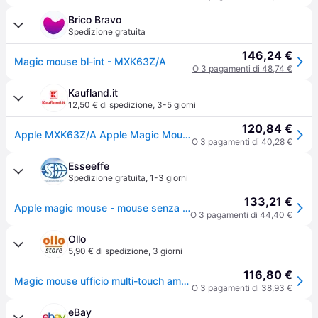
Brico Bravo
Spedizione gratuita
146,24 €
Magic mouse bl-int - MXK63Z/A
O 3 pagamenti di 48,74 €
Kaufland.it
12,50 € di spedizione
,
3-5 giorni
120,84 €
Apple MXK63Z/A Apple Magic Mouse - Black Multi-Touch Surface
O 3 pagamenti di 40,28 €
Esseeffe
Spedizione gratuita
,
1-3 giorni
133,21 €
Apple magic mouse - mouse senza fili bluetooth multi-touch nero
O 3 pagamenti di 44,40 €
Ollo
5,90 € di spedizione
,
3 giorni
116,80 €
Magic mouse ufficio multi-touch ambidestro bluetooth nero
O 3 pagamenti di 38,93 €
eBay