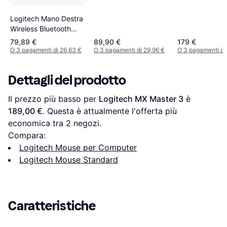
Logitech Mano Destra
Wireless Bluetooth
Mouse
79,89 €
89,90 €
179 €
O 3 pagamenti di 26,63 €
O 3 pagamenti di 29,96 €
O 3 pagamenti di
Dettagli del prodotto
Il prezzo più basso per 
Logitech MX Master 3
 è 
189,00 €
. Questa è attualmente l'offerta più 
economica tra 
2
 negozi.
Compara:
Logitech Mouse per Computer
Logitech Mouse Standard
Caratteristiche