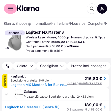
Per il tuo shopping
Per le aziende
Klarna
/
Shopping
/
Informatica
/
Periferiche
/
Mouse per Computer
/
Mouse Standard
Logitech MX Master 3
Di tendenza
Wireless Laser Mouse, 4000dpi, Numero di pulsanti: 7pcs
Confronta i prezzi da
189,00 €
a
1 048,63 €
Da 3 pagamenti di 63,00 € con
+
9
Prova pagamenti flessibili*
Colore
Consigliato
Prezzo incl. consegna
Kaufland.it
annuncio
216,83 €
Spedizione gratuita
,
6-9 giorni
O 3 pagamenti di 72,27 €
Logitech MX Master 3 for Business Maus kabellos
Galaxus
·
Prezzo più basso
Spedizione gratuita
,
24-38 giorni
189,00 €
Logitech MX Master 3 (Senza fili), Mouse, Grigio
O 3 pagamenti di 63,00 €