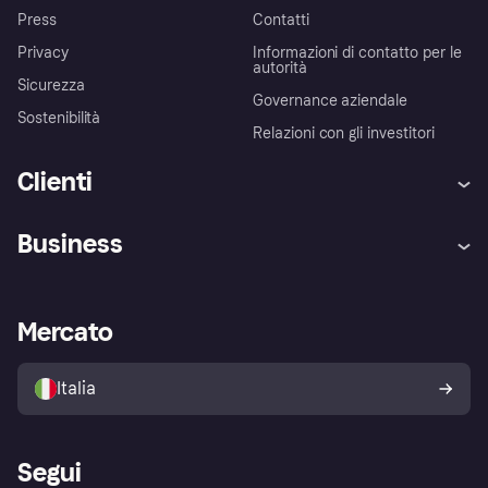
Press
Contatti
Privacy
Informazioni di contatto per le
autorità
Sicurezza
Governance aziendale
Sostenibilità
Relazioni con gli investitori
Clienti
Assistenza
Arbitro bancario
Business
Login
Promessa di protezione contro
le frodi
Supporto aziende
Portale per sviluppatori
La Klarna app
Impostazioni sulla privacy
Accesso aziende
Stato operativo
Mercato
Esplora i negozi
Il tuo diritto di recesso
Vendi con Klarna
Piattaforme e partner
Politica di protezione
dell'acquirente Klarna
Italia
Segui