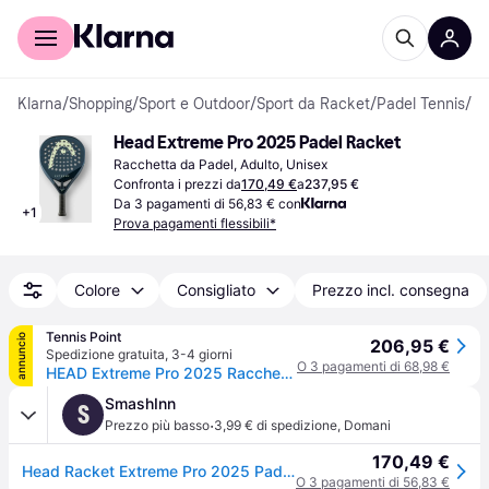
Per il tuo shopping
Per le aziende
Klarna
/
Shopping
/
Sport e Outdoor
/
Sport da Racket
/
Padel Tennis
/
Ra
Head Extreme Pro 2025 Padel Racket
Racchetta da Padel, Adulto, Unisex
Confronta i prezzi da
170,49 €
a
237,95 €
Da 3 pagamenti di 56,83 € con
+
1
Prova pagamenti flessibili*
Colore
Consigliato
Prezzo incl. consegna
Tennis Point
annuncio
206,95 €
Spedizione gratuita
,
3-4 giorni
O 3 pagamenti di 68,98 €
HEAD Extreme Pro 2025 Racchette da padel - blu scuro
SmashInn
S
·
Prezzo più basso
3,99 € di spedizione
,
Domani
170,49 €
Head Racket Extreme Pro 2025 Padel Racket Blu
O 3 pagamenti di 56,83 €