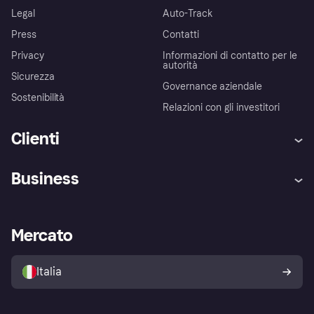
Legal
Auto-Track
Press
Contatti
Privacy
Informazioni di contatto per le
autorità
Sicurezza
Governance aziendale
Sostenibilità
Relazioni con gli investitori
Clienti
Assistenza
Arbitro bancario
Business
Login
Promessa di protezione contro
le frodi
Supporto aziende
Portale per sviluppatori
La Klarna app
Impostazioni sulla privacy
Accesso aziende
Stato operativo
Mercato
Esplora i negozi
Il tuo diritto di recesso
Vendi con Klarna
Piattaforme e partner
Politica di protezione
dell'acquirente Klarna
Italia