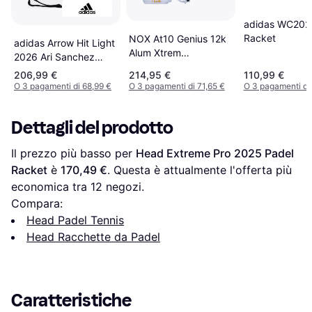
adidas WC202
Racket
NOX At10 Genius 12k
adidas Arrow Hit Light
Alum Xtrem
2026 Ari Sanchez
Padelracket
Racketta Da Padel
206,99 €
214,95 €
110,99 €
O 3 pagamenti di 68,99 €
O 3 pagamenti di 71,65 €
O 3 pagamenti di
Dettagli del prodotto
Il prezzo più basso per 
Head Extreme Pro 2025 Padel 
Racket
 è 
170,49 €
. Questa è attualmente l'offerta più 
economica tra 
12
 negozi.
Compara:
Head Padel Tennis
Head Racchette da Padel
Caratteristiche