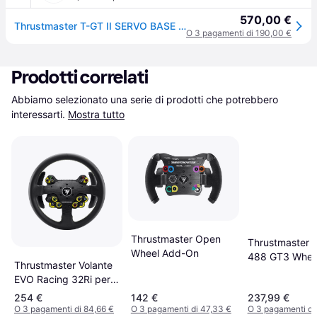
570,00 €
Thrustmaster T-GT II SERVO BASE + WHEEL 3362934112295
O 3 pagamenti di 190,00 €
Prodotti correlati
Abbiamo selezionato una serie di prodotti che potrebbero 
interessarti.
Mostra tutto
Thrustmaster Open
Thrustmaster F
Wheel Add-On
488 GT3 Whee
Thrustmaster Volante
(Black)
EVO Racing 32Ri per
PC, PlayStation 4,
254 €
142 €
237,99 €
PlayStation 5, Xbox,
O 3 pagamenti di 84,66 €
O 3 pagamenti di 47,33 €
O 3 pagamenti di