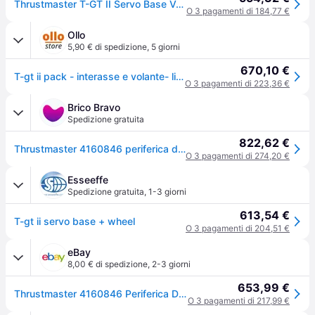
Thrustmaster T-GT II Servo Base Volante con Force Feedback
O 3 pagamenti di 184,77 €
Ollo
5,90 € di spedizione
,
5 giorni
670,10 €
T-gt ii pack - interasse e volante- licenza ufficiale per ps5 e gran turismo - compatibile anche con pc
O 3 pagamenti di 223,36 €
Brico Bravo
Spedizione gratuita
822,62 €
Thrustmaster 4160846 periferica di gioco nero usb volante pc, playstation 4, playstation 5
O 3 pagamenti di 274,20 €
Esseeffe
Spedizione gratuita
,
1-3 giorni
613,54 €
T-gt ii servo base + wheel
O 3 pagamenti di 204,51 €
eBay
8,00 € di spedizione
,
2-3 giorni
653,99 €
Thrustmaster 4160846 Periferica Di Gioco Nero Usb Volante Pc, Playstation 4,
O 3 pagamenti di 217,99 €