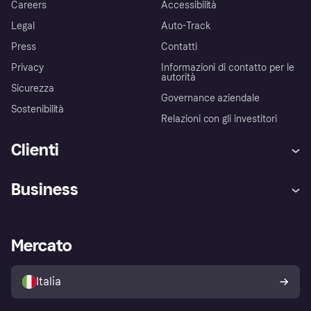
Careers
Accessibilità
Legal
Auto-Track
Press
Contatti
Privacy
Informazioni di contatto per le
autorità
Sicurezza
Governance aziendale
Sostenibilità
Relazioni con gli investitori
Clienti
Assistenza
Arbitro bancario
Business
Login
Promessa di protezione contro
le frodi
Supporto aziende
Portale per sviluppatori
La Klarna app
Impostazioni sulla privacy
Accesso aziende
Stato operativo
Mercato
Esplora i negozi
Il tuo diritto di recesso
Vendi con Klarna
Piattaforme e partner
Politica di protezione
dell'acquirente Klarna
Italia