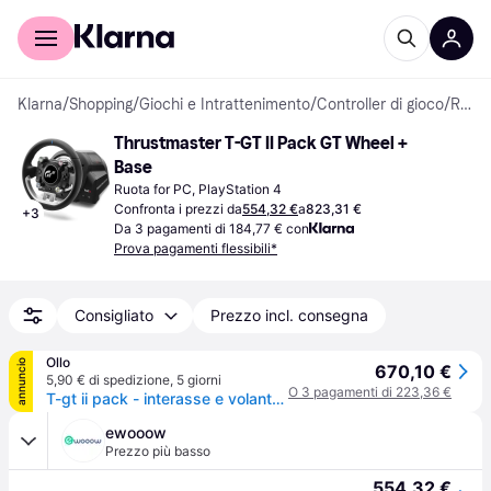
Per il tuo shopping
Per le aziende
Klarna
/
Shopping
/
Giochi e Intrattenimento
/
Controller di gioco
/
Ruote
Thrustmaster T-GT II Pack GT Wheel + 
Base
Ruota for PC, PlayStation 4
Confronta i prezzi da
554,32 €
a
823,31 €
+
3
Da 3 pagamenti di 184,77 € con
Prova pagamenti flessibili*
Consigliato
Prezzo incl. consegna
Ollo
annuncio
670,10 €
5,90 € di spedizione
,
5 giorni
O 3 pagamenti di 223,36 €
T-gt ii pack - interasse e volante- licenza ufficiale per ps5 e gran turismo - compatibile anche con pc
ewooow
Prezzo più basso
554,32 €