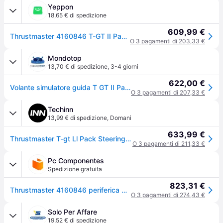
Yeppon
18,65 € di spedizione
609,99 €
Thrustmaster 4160846 T-GT II Pack Volante Gaming con Wheelbase PS5 PS4 PC Force Feedback 40W Licenza Ufficiale PlayStation colore Nero
O 3 pagamenti di 203,33 €
Mondotop
13,70 € di spedizione
,
3-4 giorni
622,00 €
Volante simulatore guida T GT II Pack Black e Silver 4160846
O 3 pagamenti di 207,33 €
Techinn
13,99 € di spedizione
,
Domani
633,99 €
Thrustmaster T-gt Ll Pack Steering Wheel And Servo Nero
O 3 pagamenti di 211,33 €
Pc Componentes
Spedizione gratuita
823,31 €
Thrustmaster 4160846 periferica di gioco Nero USB Volante PC, PlayStation 4, PlayStation 5
O 3 pagamenti di 274,43 €
Solo Per Affare
19,52 € di spedizione