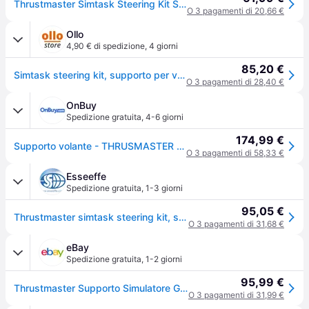
Thrustmaster Simtask Steering Kit Steering Wheel Support Argento
O 3 pagamenti di 20,66 €
Ollo
4,90 € di spedizione
,
4 giorni
85,20 €
Simtask steering kit, supporto per volante e pomello rotante per lo sterzo per simulazioni di guida di veicoli pesanti, compatibile con i volanti t128 e t248
O 3 pagamenti di 28,40 €
OnBuy
Spedizione gratuita
,
4-6 giorni
174,99 €
Supporto volante - THRUSMASTER - SimTask Steering Kit + pallone di manovra - Nero - Compatibile T128 &amp; T248 4060302
O 3 pagamenti di 58,33 €
Esseeffe
Spedizione gratuita
,
1-3 giorni
95,05 €
Thrustmaster simtask steering kit, supporto per volante e pomello rotante per lo sterzo per simulazioni di guida di veicoli pesanti, compatibile con i volanti t128 e t248
O 3 pagamenti di 31,68 €
eBay
Spedizione gratuita
,
1-2 giorni
95,99 €
Thrustmaster Supporto Simulatore Guida Simtask Steering Kit Black 4060302
O 3 pagamenti di 31,99 €