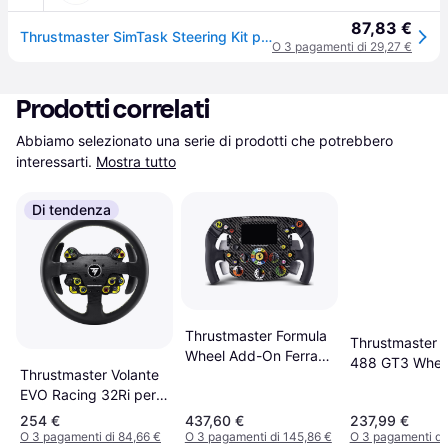
87,83 €
Thrustmaster SimTask Steering Kit per simulazioni guida
O 3 pagamenti di 29,27 €
Prodotti correlati
Abbiamo selezionato una serie di prodotti che potrebbero 
interessarti.
Mostra tutto
Di tendenza
Thrustmaster Formula
Thrustmaster F
Wheel Add-On Ferrari
488 GT3 Whee
Thrustmaster Volante
SF1000 Edition
(Black)
EVO Racing 32Ri per
PC, PlayStation 4,
254 €
437,60 €
237,99 €
PlayStation 5, Xbox,
O 3 pagamenti di 84,66 €
O 3 pagamenti di 145,86 €
O 3 pagamenti di