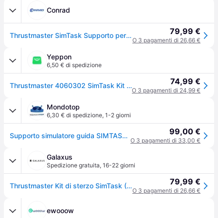
Conrad
79,99 €
Thrustmaster SimTask Supporto per volante Nero
O 3 pagamenti di 26,66 €
Yeppon
6,50 € di spedizione
74,99 €
Thrustmaster 4060302 SimTask Kit di Sterzo Regolabile su Tre Assi per Volanti T128 e T248 colore Grigio
O 3 pagamenti di 24,99 €
Mondotop
6,30 € di spedizione
,
1-2 giorni
99,00 €
Supporto simulatore guida SIMTASK Steering Kit Black 4060302
O 3 pagamenti di 33,00 €
Galaxus
Spedizione gratuita
,
16-22 giorni
79,99 €
Thrustmaster Kit di sterzo SimTask (PC, PS4, PS5, Xbox One S, Xbox Series S, Xbox Series X), Altri accessori gaming, Nero
O 3 pagamenti di 26,66 €
ewooow