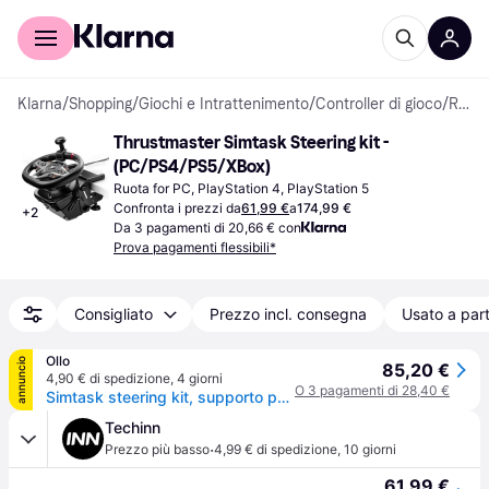
Per il tuo shopping
Per le aziende
Klarna
/
Shopping
/
Giochi e Intrattenimento
/
Controller di gioco
/
Ruote
Thrustmaster Simtask Steering kit - 
(PC/PS4/PS5/XBox)
Ruota for PC, PlayStation 4, PlayStation 5
Confronta i prezzi da
61,99 €
a
174,99 €
+
2
Da 3 pagamenti di 20,66 € con
Prova pagamenti flessibili*
Consigliato
Prezzo incl. consegna
Usato a part
Ollo
annuncio
85,20 €
4,90 € di spedizione
,
4 giorni
O 3 pagamenti di 28,40 €
Simtask steering kit, supporto per volante e pomello rotante per lo sterzo per simulazioni di guida di veicoli pesanti, compatibile con i volanti t128 e t248
Techinn
·
Prezzo più basso
4,99 € di spedizione
,
10 giorni
61,99 €