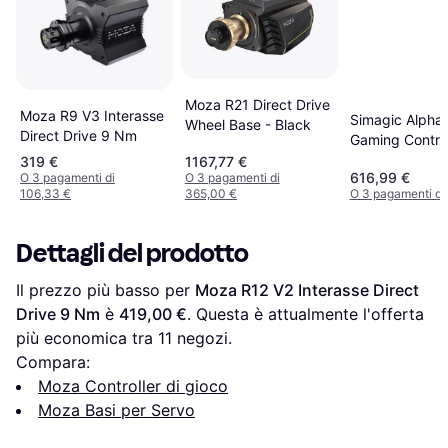
Moza R21 Direct Drive
Moza R9 V3 Interasse
Simagic Alpha
Wheel Base - Black
Direct Drive 9 Nm
Gaming Control
319 €
1167,77 €
616,99 €
O 3 pagamenti di
O 3 pagamenti di
106,33 €
365,00 €
O 3 pagamenti di
Dettagli del prodotto
Il prezzo più basso per 
Moza R12 V2 Interasse Direct 
Drive 9 Nm
 è 
419,00 €
. Questa è attualmente l'offerta 
più economica tra 
11
 negozi.
Compara:
Moza Controller di gioco
Moza Basi per Servo