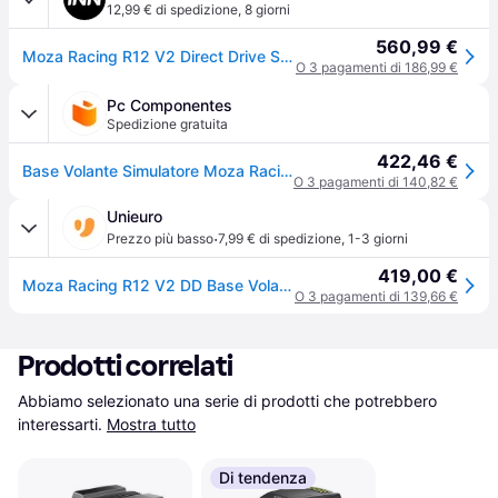
12,99 € di spedizione
,
8 giorni
560,99 €
Moza Racing R12 V2 Direct Drive Servo Base Argento
O 3 pagamenti di 186,99 €
Pc Componentes
Spedizione gratuita
422,46 €
Base Volante Simulatore Moza Racing R12 V2 Nero Alluminio 12 Nm Direct Drive
O 3 pagamenti di 140,82 €
Unieuro
·
Prezzo più basso
7,99 € di spedizione
,
1-3 giorni
419,00 €
Moza Racing R12 V2 DD Base Volante
O 3 pagamenti di 139,66 €
Prodotti correlati
Abbiamo selezionato una serie di prodotti che potrebbero 
interessarti.
Mostra tutto
Di tendenza