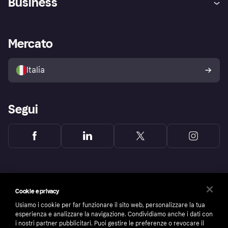
Business
Login
Promessa di protezione contro
le frodi
Supporto aziende
Portale per sviluppatori
La Klarna app
Impostazioni sulla privacy
Accesso aziende
Stato operativo
Mercato
Esplora i negozi
Il tuo diritto di recesso
Vendi con Klarna
Piattaforme e partner
Politica di protezione
dell'acquirente Klarna
Italia
Segui
Cookie e privacy
Usiamo i cookie per far funzionare il sito web, personalizzare la tua
esperienza e analizzare la navigazione. Condividiamo anche i dati con
i nostri partner pubblicitari. Puoi gestire le preferenze o revocare il