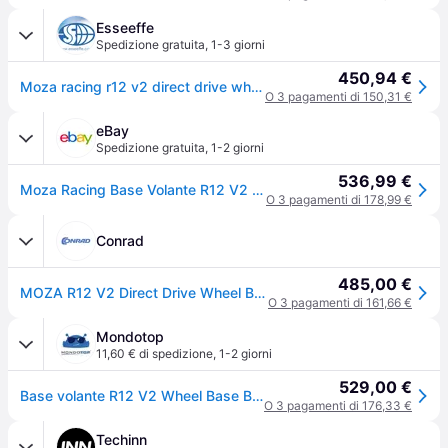
Esseeffe
Spedizione gratuita
,
1-3 giorni
450,94 €
Moza racing r12 v2 direct drive wheel base volante
O 3 pagamenti di 150,31 €
eBay
Spedizione gratuita
,
1-2 giorni
536,99 €
Moza Racing Base Volante R12 V2 Wheel Base Black Rs081
O 3 pagamenti di 178,99 €
Conrad
485,00 €
MOZA R12 V2 Direct Drive Wheel Base Base per volante USB Nero
O 3 pagamenti di 161,66 €
Mondotop
11,60 € di spedizione
,
1-2 giorni
529,00 €
Base volante R12 V2 Wheel Base Black RS081
O 3 pagamenti di 176,33 €
Techinn