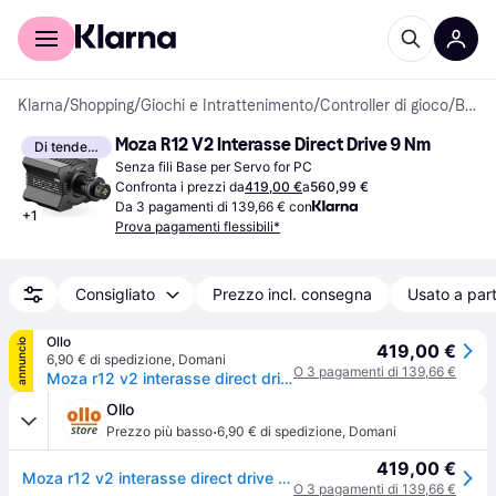
Per il tuo shopping
Per le aziende
Klarna
/
Shopping
/
Giochi e Intrattenimento
/
Controller di gioco
/
Basi per Servo
Moza R12 V2 Interasse Direct Drive 9 Nm
Di tendenza
Senza fili Base per Servo for PC
Confronta i prezzi da
419,00 €
a
560,99 €
Da 3 pagamenti di 139,66 € con
+
1
Prova pagamenti flessibili*
Consigliato
Prezzo incl. consegna
Usato a part
Ollo
annuncio
419,00 €
6,90 € di spedizione
,
Domani
O 3 pagamenti di 139,66 €
Moza r12 v2 interasse direct drive movimenti realistici grazie al motore da 12 nm
Ollo
·
Prezzo più basso
6,90 € di spedizione
,
Domani
419,00 €
Moza r12 v2 interasse direct drive movimenti realistici grazie al motore da 12 nm
O 3 pagamenti di 139,66 €