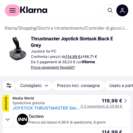
Per il tuo shopping
Per le aziende
Klarna
/
Shopping
/
Giochi e Intrattenimento
/
Controller di gioco
/
Joystick
Thrustmaster Joystick Simtask Black E 
Grey
Joystick for PC
Confronta i prezzi da
114,99 €
a
146,71 €
Da 3 pagamenti di 38,33 € con
Prova pagamenti flessibili*
Consigliato
Prezzo incl. consegna
Usato a part
Media World
annuncio
119,99 €
Spedizione gratuita
O 3 pagamenti di 39,99 €
JOYSTICK THRUSTMASTER Simtask Farming Stick P
Techinn
·
Prezzo più basso
4,99 € di spedizione
,
8 giorni
114,99 €