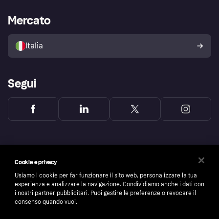
Supporto aziende
Portale per sviluppatori
La Klarna app
Impostazioni sulla privacy
Accesso aziende
Stato operativo
Mercato
Esplora i negozi
Il tuo diritto di recesso
Vendi con Klarna
Piattaforme e partner
Politica di protezione
dell'acquirente Klarna
Italia
Segui
Cookie e privacy
Usiamo i cookie per far funzionare il sito web, personalizzare la tua
esperienza e analizzare la navigazione. Condividiamo anche i dati con
i nostri partner pubblicitari. Puoi gestire le preferenze o revocare il
consenso quando vuoi.