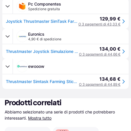
Pc Componentes
Spedizione gratuita
129,99 €
Joystick Thrustmaster SimTask FarmStick Precision H.E.A.R.T ambidestro 33 pulsanti PS5/PC
O 3 pagamenti di 43,33 €
Euronics
4,90 € di spedizione
134,00 €
Thrustmaster Joystick Simulazione Simtask Farmstick Ps-nero
O 3 pagamenti di 44,66 €
ewooow
134,68 €
Thrustmaster Simtask Farming Stick P Joystick per PS5 e PC
O 3 pagamenti di 44,89 €
Prodotti correlati
Abbiamo selezionato una serie di prodotti che potrebbero 
interessarti.
Mostra tutto