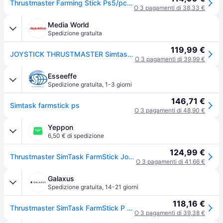
Thrustmaster Farming Stick Ps5/pc Joystick Argento
O 3 pagamenti di 38,33 €
Media World
Spedizione gratuita
119,99 €
JOYSTICK THRUSTMASTER Simtask Farming Stick P
O 3 pagamenti di 39,99 €
Esseeffe
Spedizione gratuita
,
1-3 giorni
146,71 €
Simtask farmstick ps
O 3 pagamenti di 48,90 €
Yeppon
6,50 € di spedizione
124,99 €
Thrustmaster SimTask FarmStick Joystick Multifunzione PS5 PC 33 pulsanti 3 assi H.E.A.R.T colore Nero
O 3 pagamenti di 41,66 €
Galaxus
Spedizione gratuita
,
14-21 giorni
118,16 €
Thrustmaster SimTask FarmStick P (PC, PS5), Controller gaming, Nero, Grigio
O 3 pagamenti di 39,38 €