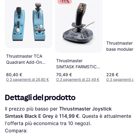
-11%
Thrustmaster a
base modulare
configurazioni 
Thrustmaster TCA
Thrustmaster
per joystick pe
Quadrant Add-On
SIMTASK FARMSTICK
simulazioni di v
Strumentazione
Joystick for PC
compatibile con 
Simulatore di Volo
80,40 €
70,49 €
228 €
tipi di aviazio
O 3 pagamenti di 26,80 €
O 3 pagamenti di 23,49 €
O 3 pagamenti di
Airbus
Dettagli del prodotto
Il prezzo più basso per 
Thrustmaster Joystick 
Simtask Black E Grey
 è 
114,99 €
. Questa è attualmente 
l'offerta più economica tra 
10
 negozi.
Compara: