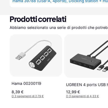
Hama 39788 (USB-A, 4porte), Docking station + H
Prodotti correlati
Abbiamo selezionato una serie di prodotti che potrebb
Hama 00200119
UGREEN 4 ports USB 
8,39 €
12,99 €
O 3 pagamenti di 2,79 €
O 3 pagamenti di 4,33 €