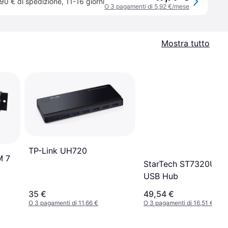
90 € di spedizione
,
11-16 giorni
O 3 pagamenti di 5,92 €/mese
Mostra tutto
TP-Link UH720
M 7
StarTech ST7320USB
USB Hub
35 €
49,54 €
O 3 pagamenti di 11,66 €
O 3 pagamenti di 16,51 €