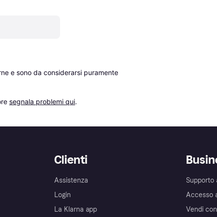
erne e sono da considerarsi puramente 
re 
segnala problemi qui
.
Clienti
Busin
Assistenza
Supporto 
Login
Accesso 
La Klarna app
Vendi con