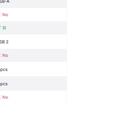
SB-A
No
Sì
SB 2
No
 pcs
 pcs
No