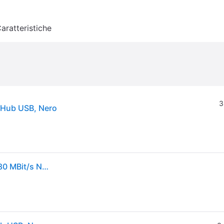
aratteristiche
3
 Hub USB, Nero
Hama 00200122 Hub USB 4 Porte USB-A USB 2.0 480 MBit/s Nero