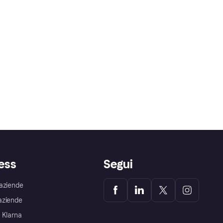
ess
Segui
aziende
aziende
 Klarna