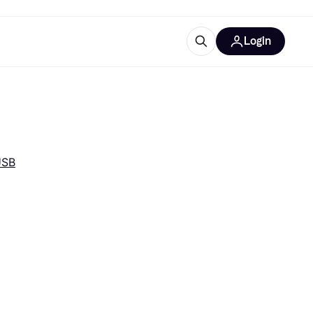
Login
Approfondimenti
ure per ufficio
re
Cos'è Klarna?
USB
categorie