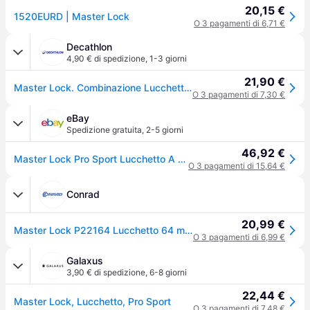
20,15 €
1520EURD | Master Lock
O 3 pagamenti di 6,71 €
Decathlon
4,90 € di spedizione
,
1-3 giorni
21,90 €
Master Lock. Combinazione Lucchetto X 5,9 X 6,4 X 2,6 5,9 X 6,4 X 2,6 Cm Lucchetti Ritiro Gratis - UNICA
O 3 pagamenti di 7,30 €
eBay
Spedizione gratuita
,
2-5 giorni
46,92 €
Master Lock Pro Sport Lucchetto A Combinazione 4 Cifre 64mm Mlk1520
O 3 pagamenti di 15,64 €
Conrad
20,99 €
Master Lock P22164 Lucchetto 64 mm Stesse chiavi Argento, Nero Serratura a combinazione numerica
O 3 pagamenti di 6,99 €
Galaxus
3,90 € di spedizione
,
6-8 giorni
22,44 €
Master Lock, Lucchetto, Pro Sport
O 3 pagamenti di 7,48 €