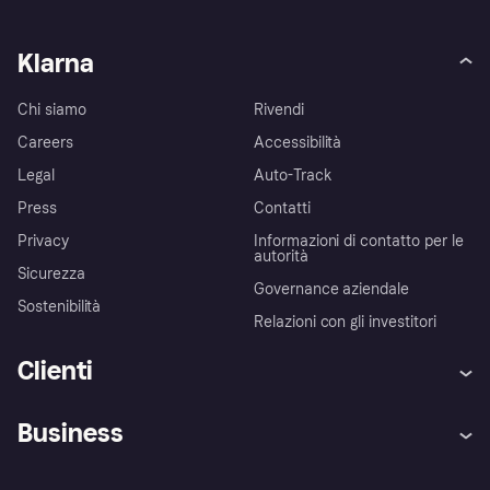
Klarna
Chi siamo
Rivendi
Careers
Accessibilità
Legal
Auto-Track
Press
Contatti
Privacy
Informazioni di contatto per le
autorità
Sicurezza
Governance aziendale
Sostenibilità
Relazioni con gli investitori
Clienti
Assistenza
Arbitro bancario
Business
Login
Promessa di protezione contro
le frodi
Supporto aziende
Portale per sviluppatori
La Klarna app