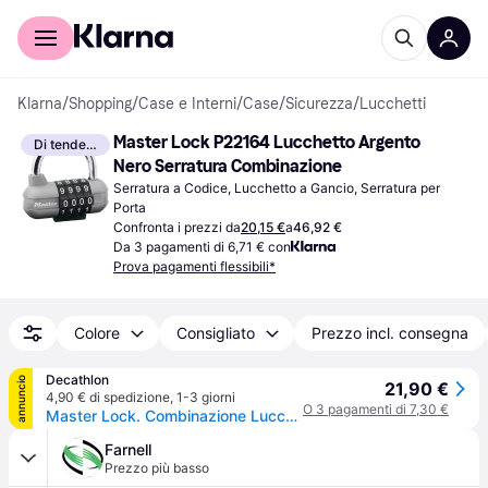
Per il tuo shopping
Per le aziende
Klarna
/
Shopping
/
Case e Interni
/
Case
/
Sicurezza
/
Lucchetti
Master Lock P22164 Lucchetto Argento 
Di tendenza
Nero Serratura Combinazione
Serratura a Codice, Lucchetto a Gancio, Serratura per 
Porta
Confronta i prezzi da
20,15 €
a
46,92 €
Da 3 pagamenti di 6,71 € con
Prova pagamenti flessibili*
Colore
Consigliato
Prezzo incl. consegna
Decathlon
annuncio
21,90 €
4,90 € di spedizione
,
1-3 giorni
O 3 pagamenti di 7,30 €
Master Lock. Combinazione Lucchetto X 5,9 X 6,4 X 2,6 5,9 X 6,4 X 2,6 Cm Lucchetti Ritiro Gratis - UNICA
Farnell
Prezzo più basso