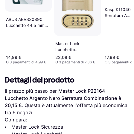
Kasp K11040 Gi
Serratura A
ABUS ABVS30890
Combinazione
Lucchetto 44.5 mm
Numerica
Serratura A
Combinazione
Numerica
Master Lock
Lucchetto
Combinazione Zinco
14,99 €
22,08 €
17,99 €
O 3 pagamenti di 4,99 €
O 3 pagamenti di 7,36 €
O 3 pagamenti di 
Dettagli del prodotto
Il prezzo più basso per 
Master Lock P22164 
Lucchetto Argento Nero Serratura Combinazione
 è 
20,15 €
. Questa è attualmente l'offerta più economica 
tra 
6
 negozi.
Compara:
Master Lock Sicurezza
Master Lock Lucchetti