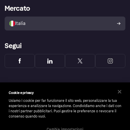
Impostazioni sulla privacy
Accesso aziende
Stato operativo
Mercato
Esplora i negozi
Il tuo diritto di recesso
Vendi con Klarna
Piattaforme e partner
Politica di protezione
dell'acquirente Klarna
Italia
Segui
Cookie e privacy
Usiamo i cookie per far funzionare il sito web, personalizzare la tua
esperienza e analizzare la navigazione. Condividiamo anche i dati con
i nostri partner pubblicitari. Puoi gestire le preferenze o revocare il
consenso quando vuoi.
Cambia impostazioni