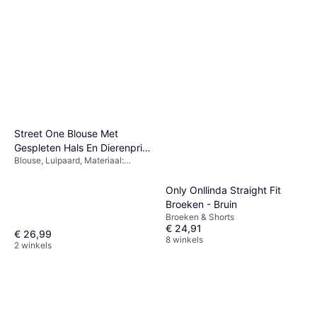
Street One Blouse Met
Gespleten Hals En Dierenprint
Blouse, Luipaard, Materiaal:
- Beige
Viscose
Only Onllinda Straight Fit
Broeken - Bruin
Broeken & Shorts
€ 24,91
€ 26,99
8 winkels
2 winkels