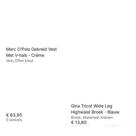
Marc O'Polo Gebreid Vest
Met V-hals - Crème
Vest, Effen kleur
Gina Tricot Wide Leg
Highwaist Broek - Blauw
€ 83,95
Broek, Materiaal: Katoen
5 winkels
€ 13,80
Of 3 betalingen van € 4,60/mnd.
2 winkels