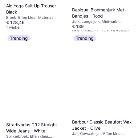
Alo Yoga Suit Up Trouser -
Desigual Bloemenjurk Met
Black
Bandjes - Rood
Broek, Effen kleur, Materiaal:
Jurk, Lange jurk, Midi-jurk,
€ 128,46
Elastaan/Lycra/Spandex,
€ 139
Bloemen, Effen kleur, Materiaal:
Polyester, Rekbaar
1 winkel
Polyester
Of 3 betalingen van € 46,33/mnd.
4 winkels
Trending
Trending
Barbour Classic Beaufort Wax
Stradivarius D92 Straight
Jacket - Olive
Wide Jeans - White
Jas, Gewaxte jas, Effen kleur,
Spijkerbroek, Effen kleur,