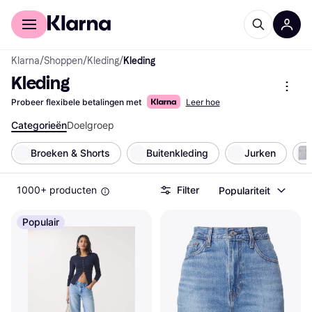
Voor shoppers
Voor bedrijven
Klarna
/
Shoppen
/
Kleding
/
Kleding
Kleding
Probeer flexibele betalingen met
Leer hoe
Categorieën
Doelgroep
Broeken & Shorts
Buitenkleding
Jurken
1000+ producten
Filter
Populariteit
Populair