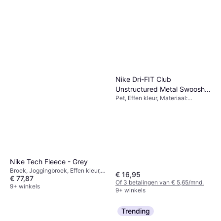
Only Madison Blush Hw Wide
Jeans - Blue/Light Blue
Spijkerbroek, Materiaal: Katoen,
Denim
€ 24,54
Denim, Elastaan/Lycra/Spandex
9+ winkels
Nike Dri-FIT Club
Unstructured Metal Swoosh
Pet, Effen kleur, Materiaal:
Cap - Black/Metallic Silver
Polyester, Verstelbaar
Nike Tech Fleece - Grey
Broek, Joggingbroek, Effen kleur,
€ 16,95
€ 77,87
Materiaal: Katoen, Fleece,
Of 3 betalingen van € 5,65/mnd.
Polyester, Zakken
9+ winkels
9+ winkels
Trending