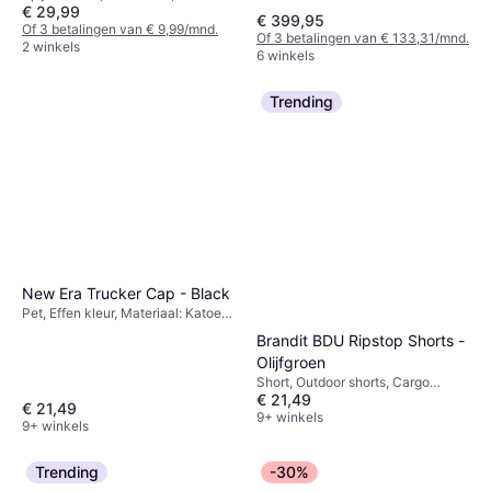
Materiaal: Was, Polyester,
€ 29,99
Materiaal: Katoen
€ 399,95
Ribfluweel, Winddicht, Gewaxt,
Of 3 betalingen van € 9,99/mnd.
Gevoerd, Afneembare Capuchon,
Of 3 betalingen van € 133,31/mnd.
2 winkels
Zakken, Waterafstotend
6 winkels
Trending
New Era Trucker Cap - Black
Pet, Effen kleur, Materiaal: Katoen,
Polyester, Mesh, Verstelbaar
Brandit BDU Ripstop Shorts -
Olijfgroen
Short, Outdoor shorts, Cargo
€ 21,49
shorts, Geruit, Effen kleur,
€ 21,49
Camouflage, Materiaal: Stof,
9+ winkels
9+ winkels
Ribfluweel, Katoen, Polyester,
Synthetisch, Verstelbaar,
Duurzaam, Ademend
Trending
-30%