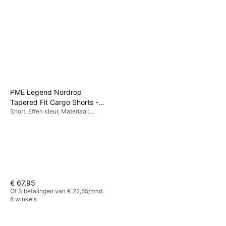
PME Legend Nordrop
Tapered Fit Cargo Shorts -
Short, Effen kleur, Materiaal:
Groen
Katoen, Rekbaar
€ 67,95
Of 3 betalingen van € 22,65/mnd.
8 winkels