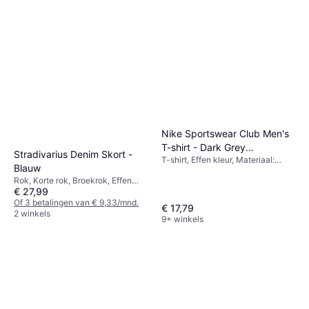
Nike Sportswear Club Men's
T-shirt - Dark Grey
Stradivarius Denim Skort -
T-shirt, Effen kleur, Materiaal:
Heather/Black
Blauw
Katoen
Rok, Korte rok, Broekrok, Effen
€ 27,99
kleur, Materiaal: Denim
Of 3 betalingen van € 9,33/mnd.
€ 17,79
2 winkels
9+ winkels