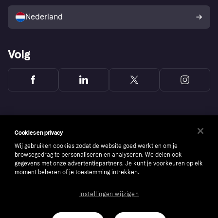
Verkoop met Klarna
Platformen en partners
Kopersbescherming voor
consumenten
Nederland
Volg
Cookies en privacy
Wij gebruiken cookies zodat de website goed werkt en om je
browsegedrag te personaliseren en analyseren. We delen ook
gegevens met onze advertentiepartners. Je kunt je voorkeuren op elk
moment beheren of je toestemming intrekken.
Instellingen wijzigen
Copyright © 2005-2026 Klarna Bank AB (publ). Headquarters: Stockholm, Sweden. All
rights reserved. Klarna Bank AB (publ). Sveavägen 46, 111 34 Stockholm. Organization
number: 556737-0431