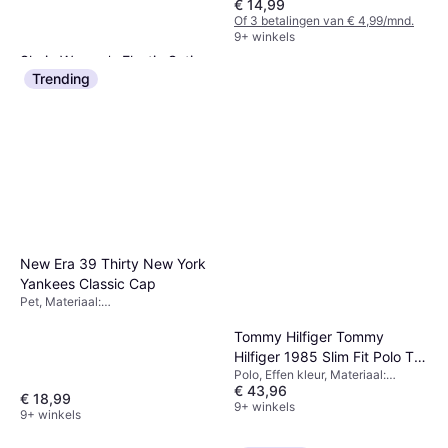
€ 14,99
Of 3 betalingen van € 4,99/mnd.
9+ winkels
Shein Women's Elastic Satin
Trending
Silk Texture Midi Skirt
Rok, Midi rok, Effen kleur,
€ 17,32
Materiaal: Polyester
Of 3 betalingen van € 5,77/mnd.
1 winkel
New Era 39 Thirty New York
Yankees Classic Cap
Pet, Materiaal:
Elastaan/Lycra/Spandex, Rekbaar
Tommy Hilfiger Tommy
Hilfiger 1985 Slim Fit Polo T-
Polo, Effen kleur, Materiaal:
shirt - Black
€ 43,96
Elastaan/Lycra/Spandex, Katoen
€ 18,99
9+ winkels
9+ winkels