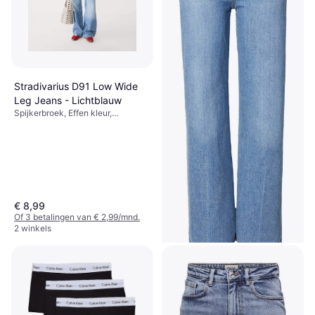
Stradivarius D91 Low Wide
Leg Jeans - Lichtblauw
Spijkerbroek, Effen kleur,
Materiaal: Denim, Katoen
€ 8,99
Of 3 betalingen van € 2,99/mnd.
2 winkels
Levi's Ribcage Jeans - Blauw
Denim
Spijkerbroek, Effen kleur,