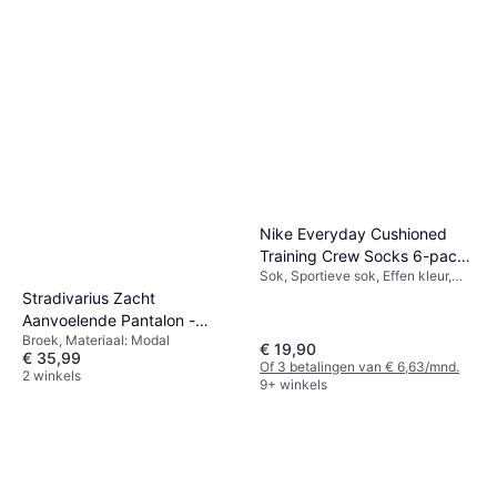
Nike Everyday Cushioned
Training Crew Socks 6-pack
Sok, Sportieve sok, Effen kleur,
- White/Black
Materiaal: Polyester, Katoen,
Stradivarius Zacht
Elastaan/Lycra/Spandex, Nylon,
Aanvoelende Pantalon -
Ademend, Rekbaar
Broek, Materiaal: Modal
Zwart
€ 19,90
€ 35,99
Of 3 betalingen van € 6,63/mnd.
2 winkels
9+ winkels