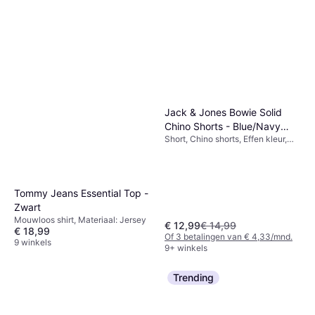
€ 56
Linnen, Ademend
Of 3 betalingen van € 18,66/mnd.
1 winkel
Jack & Jones Bowie Solid
Chino Shorts - Blue/Navy
Short, Chino shorts, Effen kleur,
Blazer
Materiaal:
Elastaan/Lycra/Spandex, Katoen,
Rekbaar
Tommy Jeans Essential Top -
Zwart
Mouwloos shirt, Materiaal: Jersey
€ 12,99
€ 14,99
€ 18,99
Of 3 betalingen van € 4,33/mnd.
9 winkels
9+ winkels
Trending