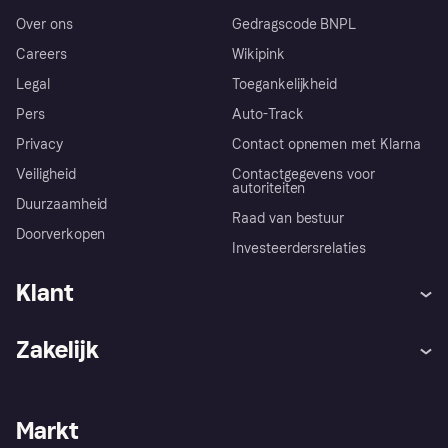
Over ons
Gedragscode BNPL
Careers
Wikipink
Legal
Toegankelijkheid
Pers
Auto-Track
Privacy
Contact opnemen met Klarna
Veiligheid
Contactgegevens voor
autoriteiten
Duurzaamheid
Raad van bestuur
Doorverkopen
Investeerdersrelaties
Klant
Hulp
Klachten
Zakelijk
Login
Onze belofte
Webwinkelsupport
Developers
De Klarna app
Privacyinstellingen
Zakelijke login
Operationele status
Markt
Winkeloverzicht
Je herroepingsrecht