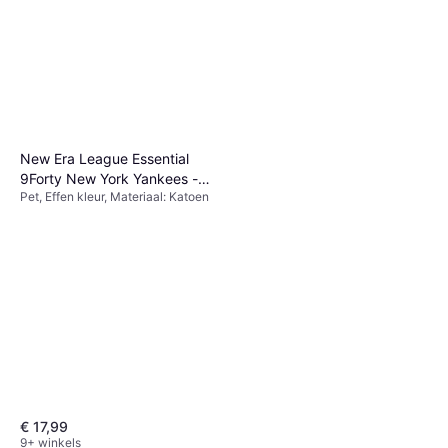
New Era League Essential
9Forty New York Yankees -
Pet, Effen kleur, Materiaal: Katoen
Black
€ 17,99
9+ winkels