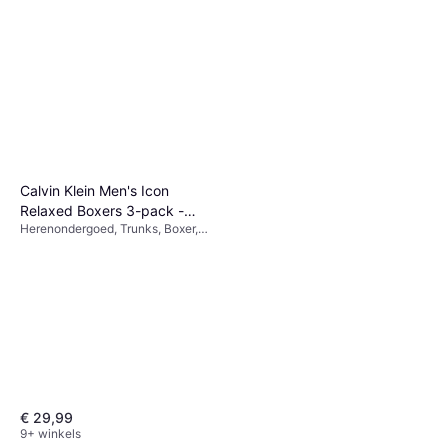
Calvin Klein Men's Icon
Relaxed Boxers 3-pack -
Herenondergoed, Trunks, Boxer,
Black
Effen kleur, Materiaal:
Elastaan/Lycra/Spandex, Katoen,
Vochtregulerend, Ademend,
Naadloos, Rekbaar
€ 29,99
9+ winkels