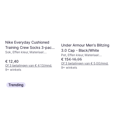
Nike Everyday Cushioned
Under Armour Men's Blitzing
Training Crew Socks 3-pack
3.0 Cap - Black/White
Sok, Effen kleur, Materiaal:
- White/Black
Pet, Effen kleur, Materiaal:
Polyester, Nylon,
€ 15
€ 16,95
Polyester, Rekbaar
Elastaan/Lycra/Spandex, Katoen,
€ 12,40
Of 3 betalingen van € 5,00/mnd.
Ademend
Of 3 betalingen van € 4,13/mnd.
9+ winkels
9+ winkels
Trending