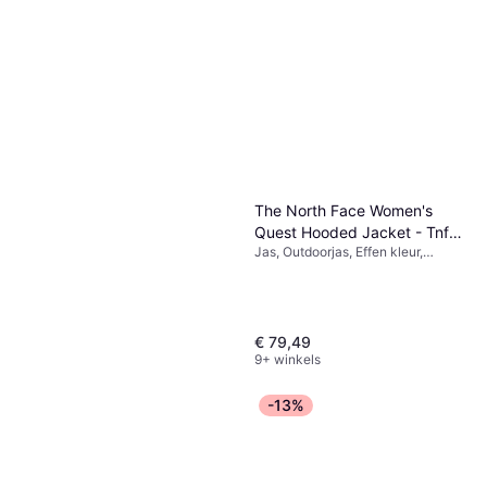
The North Face Women's
Quest Hooded Jacket - Tnf
Jas, Outdoorjas, Effen kleur,
Black/Foil Grey
Materiaal: Polyester, Zakken,
Capuchon, Ademend, Duurzaam,
Winddicht, Waterdicht
€ 79,49
9+ winkels
-13%
Cecil Broek Wijde Pijpen
Loose Fit Linnenmix - Groen
Broek, Effen kleur, Materiaal: