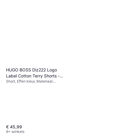
HUGO BOSS Diz222 Logo
Label Cotton Terry Shorts -
Short, Effen kleur, Materiaal:
Black
Jersey, Katoen, Zakken
€ 45,99
9+ winkels