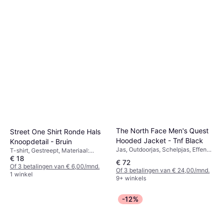
The North Face Men's Quest
Street One Shirt Ronde Hals
Hooded Jacket - Tnf Black
Knoopdetail - Bruin
Jas, Outdoorjas, Schelpjas, Effen
T-shirt, Gestreept, Materiaal:
kleur, Materiaal: Polyurethaan,
€ 18
Katoen
€ 72
Polyester, Zakken, Capuchon,
Of 3 betalingen van € 6,00/mnd.
Of 3 betalingen van € 24,00/mnd.
Waterafstotend, Ademend,
1 winkel
9+ winkels
Verstelbaar, Winddicht, Waterdicht
-12%