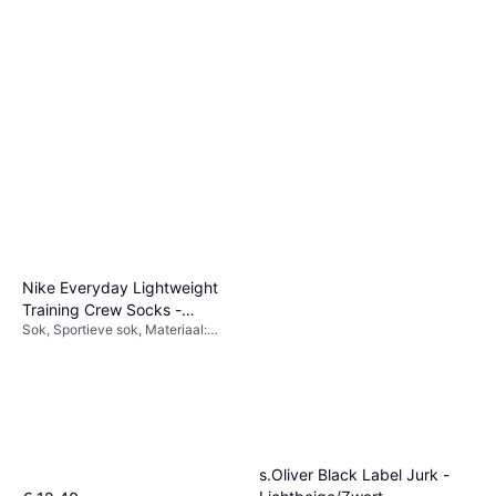
Jack & Jones Intelligence
Jeans Blue
Spijkerbroek, Effen kleur,
€ 17,99
Materiaal: Denim, Jersey,
Elastaan/Lycra/Spandex, Katoen,
9+ winkels
Duurzaam, Zakken, Wasbaar,
Rekbaar
Nike Everyday Lightweight
Training Crew Socks -
Sok, Sportieve sok, Materiaal:
White/Black
Polyurethaan, Polyester, Katoen
s.Oliver Black Label Jurk -