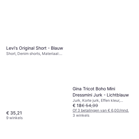
Leg Jeans - Blue/Medium
Spijkerbroek, Materiaal: Katoen,
Blue Denim
€ 24,76
Denim, Elastaan/Lycra/Spandex
9+ winkels
Levi's Original Short - Blauw
Short, Denim shorts, Materiaal:
Denim, Katoen, Zakken
Gina Tricot Boho Mini
Dressmini Jurk - Lichtblauw
Jurk, Korte jurk, Effen kleur,
€ 18
€ 54,99
Materiaal: Polyamide
Of 3 betalingen van € 6,00/mnd.
€ 35,21
3 winkels
9 winkels