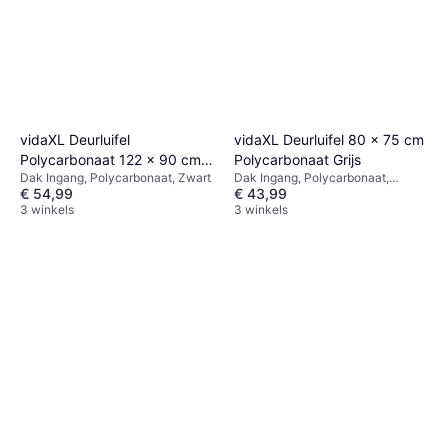
vidaXL Deurluifel
vidaXL Deurluifel 80 x 75 cm
Polycarbonaat 122 x 90 cm
Polycarbonaat Grijs
Dak Ingang, Polycarbonaat, Zwart
Dak Ingang, Polycarbonaat,
Zwart
€ 54,99
€ 43,99
Breedte 800mm, Grijs, Transparant
3 winkels
3 winkels