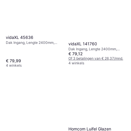
vidaXL 45636
Dak Ingang, Lengte 2400mm,
vidaXL 141760
Breedte 1000mm, Hoogte 5mm,
Dak Ingang, Lengte 2400mm,
Gewicht 6.9kgTransparant, Zwart
€ 79,12
Breedte 1000mm, Hoogte 5mm,
Gewicht 7kgWit, Zwart,
Of 3 betalingen van € 26,37/mnd.
€ 79,99
Transparant
4 winkels
4 winkels
Homcom Luifel Glazen