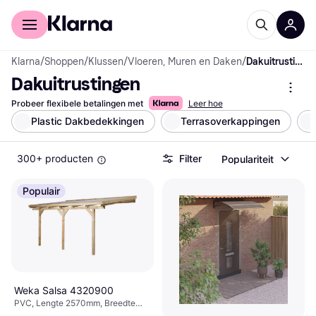
Voor shoppers
Voor bedrijven
Klarna
/
Shoppen
/
Klussen
/
Vloeren, Muren en Daken
/
Dakuitrustingen
Dakuitrustingen
Probeer flexibele betalingen met
Leer hoe
Plastic Dakbedekkingen
Terrasoverkappingen
300+ producten
Filter
Populariteit
Populair
Weka Salsa 4320900
PVC, Lengte 2570mm, Breedte
4240mm, Hoogte