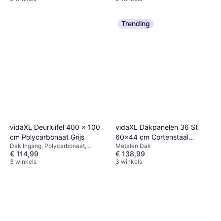
Trending
vidaXL Deurluifel 400 x 100
vidaXL Dakpanelen 36 St
cm Polycarbonaat Grijs
60x44 cm Cortenstaal
Dak Ingang, Polycarbonaat,
Metalen Dak
Roestig
€ 114,99
€ 138,99
Lengte 1000mm, Breedte
4000mm, Grijs
3 winkels
3 winkels