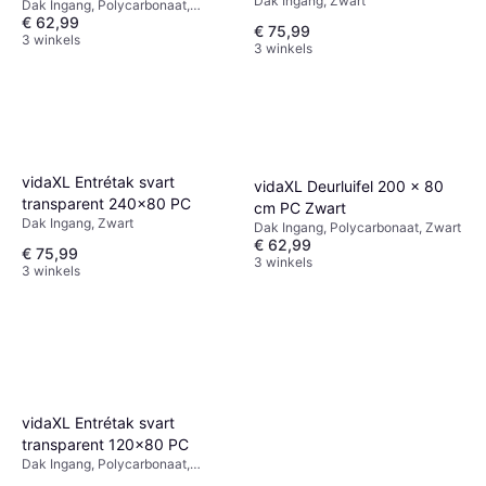
Dak Ingang, Zwart
Dak Ingang, Polycarbonaat,
€ 62,99
Lengte 2000mm, Multikleur, Grijs,
€ 75,99
Transparant
3 winkels
3 winkels
vidaXL Entrétak svart
vidaXL Deurluifel 200 x 80
transparent 240x80 PC
cm PC Zwart
Dak Ingang, Zwart
Dak Ingang, Polycarbonaat, Zwart
€ 62,99
€ 75,99
3 winkels
3 winkels
vidaXL Entrétak svart
transparent 120x80 PC
Dak Ingang, Polycarbonaat,
Lengte 1200mm, Breedte 800mm,