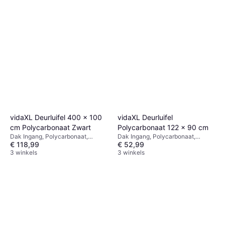
vidaXL Deurluifel 400 x 100
vidaXL Deurluifel
cm Polycarbonaat Zwart
Polycarbonaat 122 x 90 cm
Dak Ingang, Polycarbonaat,
Dak Ingang, Polycarbonaat,
€ 118,99
€ 52,99
Breedte 1000mm, Zwart
Transparant, Grijs
3 winkels
3 winkels