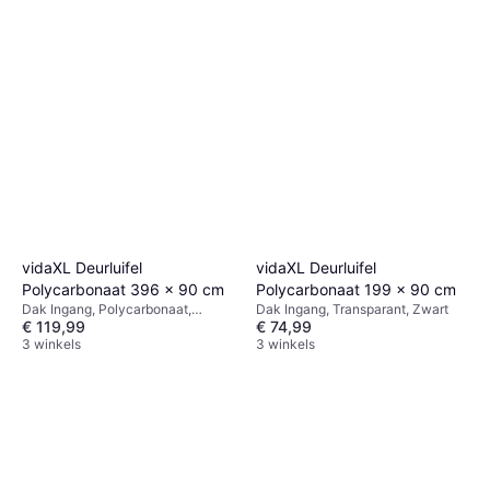
vidaXL Deurluifel
vidaXL Deurluifel
Polycarbonaat 396 x 90 cm
Polycarbonaat 199 x 90 cm
Dak Ingang, Polycarbonaat,
Dak Ingang, Transparant, Zwart
€ 119,99
€ 74,99
Lengte 2400mm, Zwart
3 winkels
3 winkels