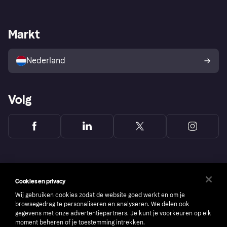
Login
Onze belofte
Webwinkelsupport
Developers
De Klarna app
Privacyinstellingen
Zakelijke login
Operationele status
Markt
Winkeloverzicht
Je herroepingsrecht
Verkoop met Klarna
Platformen en partners
Kopersbescherming voor
consumenten
Nederland
Volg
Cookies en privacy
Wij gebruiken cookies zodat de website goed werkt en om je
browsegedrag te personaliseren en analyseren. We delen ook
gegevens met onze advertentiepartners. Je kunt je voorkeuren op elk
moment beheren of je toestemming intrekken.