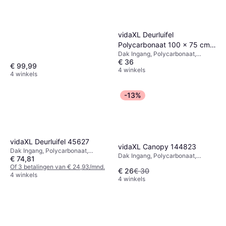
vidaXL Deurluifel
Polycarbonaat 100 x 75 cm
Dak Ingang, Polycarbonaat,
Zwart
€ 36
Breedte 1000mm, Zwart
€ 99,99
4 winkels
4 winkels
-13%
vidaXL Deurluifel 45627
vidaXL Canopy 144823
Dak Ingang, Polycarbonaat,
Dak Ingang, Polycarbonaat,
€ 74,81
Lengte 2000mm, Breedte
Lengte 1200mm, Breedte 750mm,
1000mm, Hoogte 5mm,
Of 3 betalingen van € 24,93/mnd.
€ 26
€ 30
Zwart
Transparant, Zwart
4 winkels
4 winkels