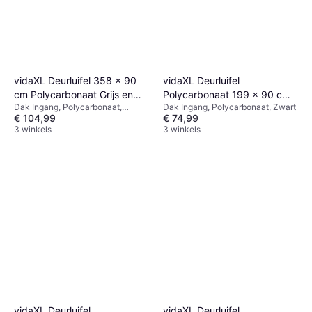
vidaXL Deurluifel 358 x 90
vidaXL Deurluifel
cm Polycarbonaat Grijs en
Polycarbonaat 199 x 90 cm
Dak Ingang, Polycarbonaat,
Dak Ingang, Polycarbonaat, Zwart
Transparant
Zwart
€ 104,99
€ 74,99
Transparant, Grijs, Bruin
3 winkels
3 winkels
vidaXL Deurluifel
vidaXL Deurluifel