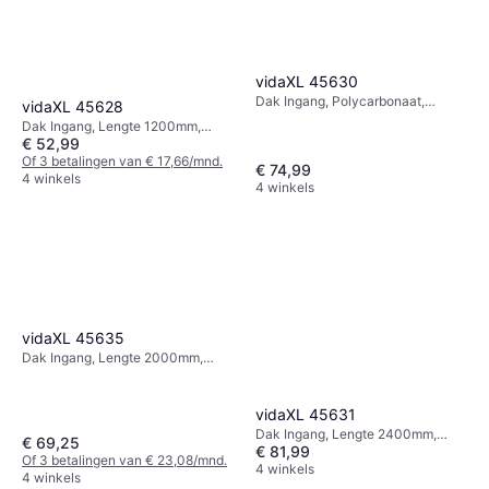
vidaXL 45630
Dak Ingang, Polycarbonaat,
vidaXL 45628
Lengte 2000mm, Breedte
Dak Ingang, Lengte 1200mm,
1000mm, Transparant, Grijs
€ 52,99
Breedte 1000mm, Hoogte 5mm,
Gewicht 4.2kgGrijs, Transparant
Of 3 betalingen van € 17,66/mnd.
€ 74,99
4 winkels
4 winkels
vidaXL 45635
Dak Ingang, Lengte 2000mm,
Breedte 1000mm, Hoogte 5mm,
Gewicht 6.2kgTransparant, Zwart
vidaXL 45631
Dak Ingang, Lengte 2400mm,
€ 69,25
€ 81,99
Breedte 1000mm, Hoogte 5mm,
Of 3 betalingen van € 23,08/mnd.
Gewicht 6.9kgGrijs, Transparant
4 winkels
4 winkels