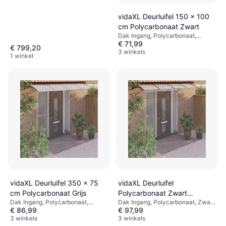
2670mmOppervlakte 10.89m²,
Gewicht 209kgBruin
vidaXL Deurluifel 150 x 100
cm Polycarbonaat Zwart
Dak Ingang, Polycarbonaat,
€ 71,99
TwinLite, Breedte 1000mm,
€ 799,20
Hoogte 10mm, Zwart
3 winkels
1 winkel
vidaXL Deurluifel 350 x 75
vidaXL Deurluifel
cm Polycarbonaat Grijs
Polycarbonaat Zwart
Dak Ingang, Polycarbonaat,
Dak Ingang, Polycarbonaat, Zwart,
Transparant 400x75 cm
€ 86,99
€ 97,99
Transparant, Grijs
Transparant
3 winkels
3 winkels