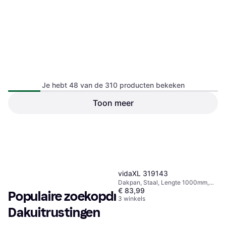
Zwart, Multikleur, Transparant
Je hebt 48 van de 310 producten bekeken
Toon meer
€ 54,99
3 winkels
1
2
3
...
7
vidaXL 319143
Dakpan, Staal, Lengte 1000mm,
€ 83,99
Breedte 360mm, Grijs
Populaire zoekopdrachten in 
3 winkels
Dakuitrustingen