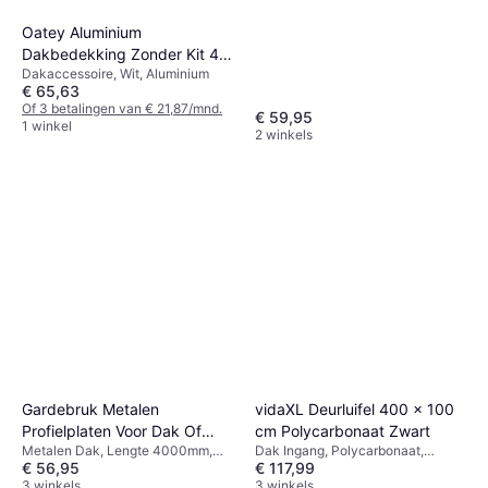
Oatey Aluminium
Dakbedekking Zonder Kit 4
Dakaccessoire, Wit, Aluminium
Inch
€ 65,63
Of 3 betalingen van € 21,87/mnd.
€ 59,95
1 winkel
2 winkels
Gardebruk Metalen
vidaXL Deurluifel 400 x 100
Profielplaten Voor Dak Of
cm Polycarbonaat Zwart
Metalen Dak, Lengte 4000mm,
Dak Ingang, Polycarbonaat,
Wandmontage Groen Set 12
€ 56,95
€ 117,99
Gewicht 100kgGroen
Lengte 400mm, Breedte 1000mm,
Stuks
3 winkels
Zwart
3 winkels