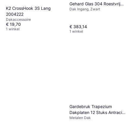
Gehard Glas 304 Roestvrij
K2 CrossHook 3S Lang
Dak Ingang, Zwart
Staal
2004222
Dakaccessoire
€ 19,70
€ 383,14
1 winkel
1 winkel
Gardebruk Trapezium
Dakplaten 12 Stuks Antraciet
Metalen Dak
Metaal 129x46cm