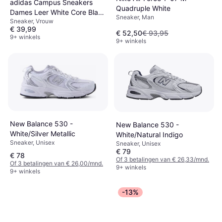
adidas Campus Sneakers
Quadruple White
Dames Leer White Core Black
Sneaker, Man
Sneaker, Vrouw
Beige
€ 39,99
€ 52,50
€ 93,95
9+ winkels
9+ winkels
New Balance 530 -
New Balance 530 -
White/Silver Metallic
White/Natural Indigo
Sneaker, Unisex
Sneaker, Unisex
€ 79
€ 78
Of 3 betalingen van € 26,33/mnd.
Of 3 betalingen van € 26,00/mnd.
9+ winkels
9+ winkels
-13%