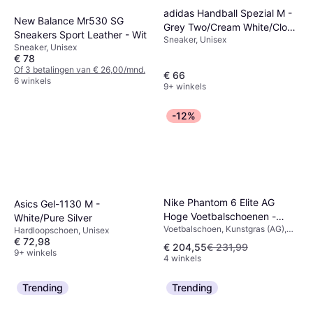
adidas Handball Spezial M -
New Balance Mr530 SG
Grey Two/Cream White/Cloud
Sneakers Sport Leather - Wit
Sneaker, Unisex
White
Sneaker, Unisex
€ 78
Of 3 betalingen van € 26,00/mnd.
€ 66
6 winkels
9+ winkels
-12%
Nike Phantom 6 Elite AG
Asics Gel-1130 M -
Hoge Voetbalschoenen -
White/Pure Silver
Voetbalschoen, Kunstgras (AG),
Multicolore
Hardloopschoen, Unisex
Man
€ 72,98
€ 204,55
€ 231,99
9+ winkels
4 winkels
Trending
Trending