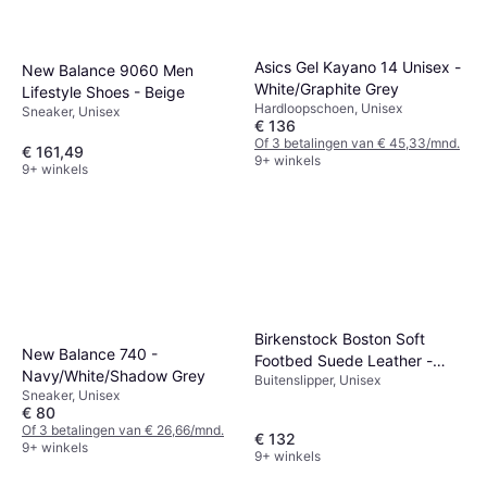
Asics Gel Kayano 14 Unisex -
New Balance 9060 Men
White/Graphite Grey
Lifestyle Shoes - Beige
Hardloopschoen, Unisex
Sneaker, Unisex
€ 136
Of 3 betalingen van € 45,33/mnd.
€ 161,49
9+ winkels
9+ winkels
Birkenstock Boston Soft
New Balance 740 -
Footbed Suede Leather -
Navy/White/Shadow Grey
Buitenslipper, Unisex
Taupe
Sneaker, Unisex
€ 80
Of 3 betalingen van € 26,66/mnd.
€ 132
9+ winkels
9+ winkels