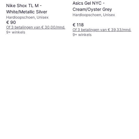
Asics Gel NYC -
Nike Shox TL M -
Cream/Oyster Grey
White/Metallic Silver
Hardloopschoen, Unisex
Hardloopschoen, Unisex
€ 90
€ 118
Of 3 betalingen van € 30,00/mnd.
Of 3 betalingen van € 39,33/mnd.
9+ winkels
9+ winkels