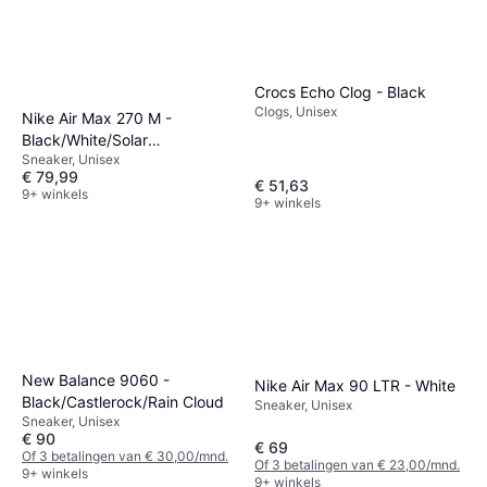
Crocs Echo Clog - Black
Clogs, Unisex
Nike Air Max 270 M -
Black/White/Solar
Sneaker, Unisex
Red/Anthracite
€ 79,99
€ 51,63
9+ winkels
9+ winkels
New Balance 9060 -
Nike Air Max 90 LTR - White
Black/Castlerock/Rain Cloud
Sneaker, Unisex
Sneaker, Unisex
€ 90
€ 69
Of 3 betalingen van € 30,00/mnd.
Of 3 betalingen van € 23,00/mnd.
9+ winkels
9+ winkels