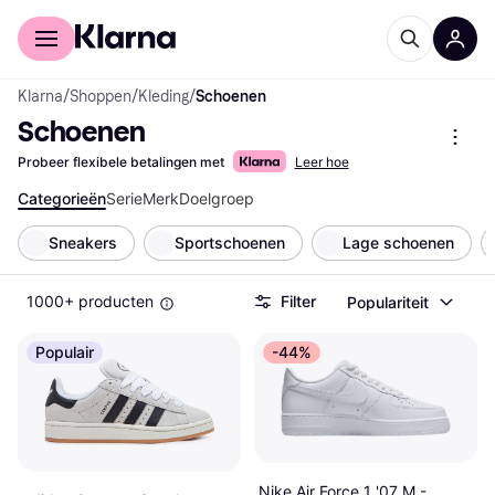
Voor shoppers
Voor bedrijven
Klarna
/
Shoppen
/
Kleding
/
Schoenen
Schoenen
Probeer flexibele betalingen met
Leer hoe
Categorieën
Serie
Merk
Doelgroep
Sneakers
Sportschoenen
Lage schoenen
1000+ producten
Filter
Populariteit
Populair
-44%
Nike Air Force 1 '07 M -