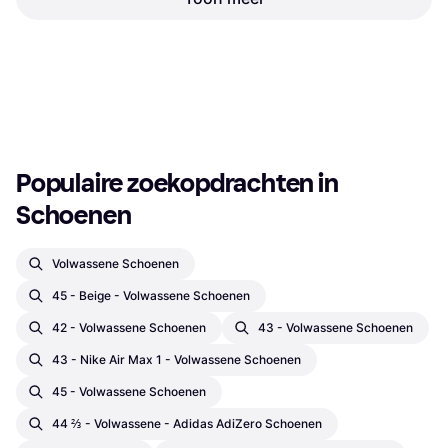
Light Blue/Cloud White/Gum
New Balance 408V1 M - Nb
Sneaker, Unisex
White/Natural Indigo
Sneaker, Man
€ 40,44
€ 65,90
Of 3 betalingen van € 13,48/mnd.
9+ winkels
9+ winkels
1
2
3
...
783
...
1563
Populaire zoekopdrachten in 
Schoenen
Volwassene Schoenen
45 - Beige - Volwassene Schoenen
42 - Volwassene Schoenen
43 - Volwassene Schoenen
43 - Nike Air Max 1 - Volwassene Schoenen
45 - Volwassene Schoenen
44 ⅔ - Volwassene - Adidas AdiZero Schoenen