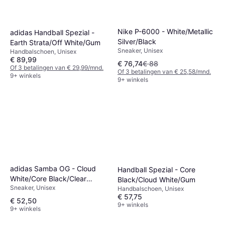
Nike P-6000 - White/Metallic
adidas Handball Spezial -
Silver/Black
Earth Strata/Off White/Gum
Sneaker, Unisex
Handbalschoen, Unisex
€ 89,99
€ 76,74
€ 88
Of 3 betalingen van € 29,99/mnd.
Of 3 betalingen van € 25,58/mnd.
9+ winkels
9+ winkels
adidas Samba OG - Cloud
Handball Spezial - Core
White/Core Black/Clear
Black/Cloud White/Gum
Sneaker, Unisex
Granite
Handbalschoen, Unisex
€ 57,75
€ 52,50
9+ winkels
9+ winkels