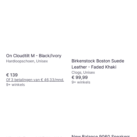
On Cloudtilt M - Black/Ivory
Birkenstock Boston Suede
Hardloopschoen, Unisex
Leather - Faded Khaki
Clogs, Unisex
€ 139
€ 99,99
Of 3 betalingen van € 46,33/mnd.
9+ winkels
9+ winkels
New Balance 9060 Sneakers