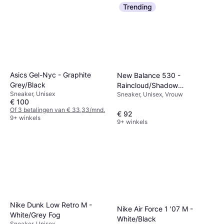
Trending
Asics Gel-Nyc - Graphite
New Balance 530 -
Grey/Black
Raincloud/Shadow
Sneaker, Unisex
Sneaker, Unisex, Vrouw
Grey/Silver Metallic
€ 100
Of 3 betalingen van € 33,33/mnd.
€ 92
9+ winkels
9+ winkels
Nike Dunk Low Retro M -
Nike Air Force 1 '07 M -
White/Grey Fog
White/Black
Sneaker, Unisex