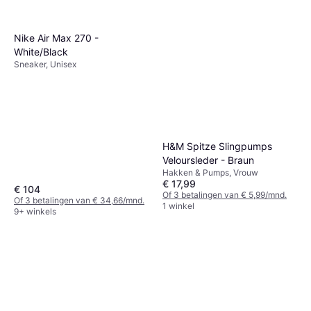
Nike Air Max 270 -
White/Black
Sneaker, Unisex
H&M Spitze Slingpumps
Veloursleder - Braun
Hakken & Pumps, Vrouw
€ 17,99
€ 104
Of 3 betalingen van € 5,99/mnd.
Of 3 betalingen van € 34,66/mnd.
1 winkel
9+ winkels