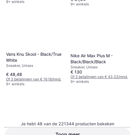
9+ winkels
9+ winkels
Vans Knu Skool - Black/True
Nike Air Max Plus M -
White
Black/Black/Black
Sneaker, Unisex
Sneaker, Unisex
€ 130
€ 48,48
Of 3 betalingen van € 43,33/mnd.
Of 3 betalingen van € 16,16/mnd.
9+ winkels
9+ winkels
Je hebt 48 van de 221344 producten bekeken
adidas Handball Spezial -
Toon meer