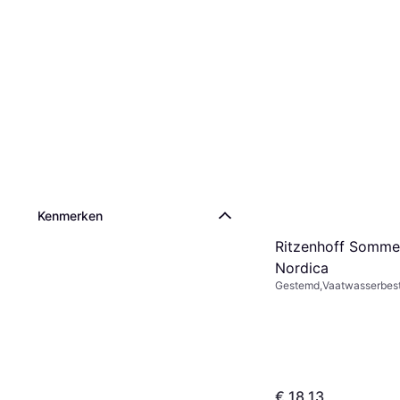
Kenmerken
Ritzenhoff Somme
Nordica
Gestemd,Vaatwasserbest
Kristalglas, Multikleur
€ 18,13