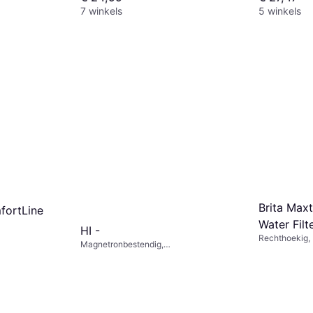
7 winkels
5 winkels
Brita Maxt
fortLine
Water Filt
HI -
Rechthoekig, P
Magnetronbestendig,
Vaatwasserbestendig, Roestvrij staal,
Glas, Zilver, Transparant