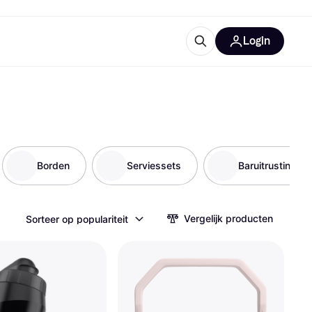
Login
trustingen
IM
Borden
Serviessets
Baruitrustingen
Vergelijk producten
Sorteer op populariteit
gorieën