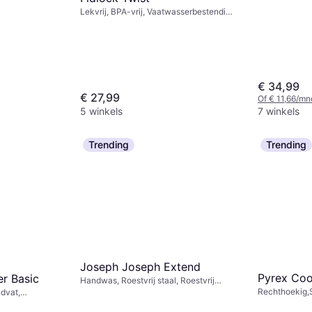
w, Grijs, Wit,
Lekvrij, BPA-vrij, Vaatwasserbestendig,
Plastic, Wit
€ 34,99
€ 27,99
Of € 11,66/mn
5 winkels
7 winkels
Trending
Trending
Joseph Joseph Extend
Pyrex Coo
er Basic
Handwas, Roestvrij staal, Roestvrij
Rechthoekig,S
Staal
dvat,
Vaatwasserbe
stalglas,