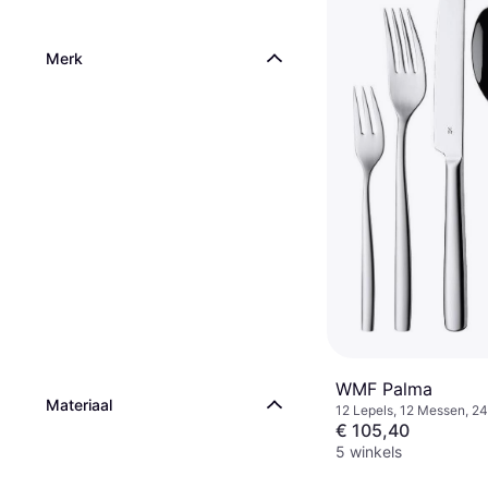
Met Handvat, Vaatwasse
Roestvrij staal, Beige
€ 48,21
8 winkels
Merk
WMF Palma
Materiaal
12 Lepels, 12 Messen, 24
Vorken,Vaatwasserbesten
€ 105,40
staal, Roestvrij Staal
5 winkels