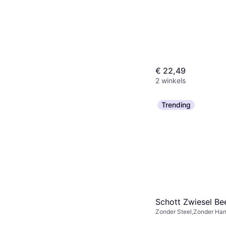
Kunststof, Multikleur, Blau
Zwart
€ 22,49
2 winkels
Trending
Schott Zwiesel Be
Zonder Steel,Zonder Han
Vaatwasserbestendig, Kri