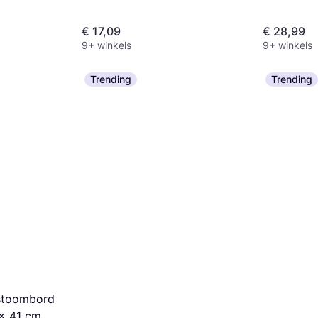
€ 17,09
€ 28,99
9+ winkels
9+ winkels
Trending
Trending
gstoombord
x 41 cm