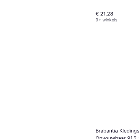
€ 21,28
9+ winkels
Brabantia Kledin
Opvouwbaar 91.5 