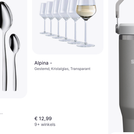
rbestendig,
Alpina -
Gestemd, Kristalglas, Transparant
dig, Roestvrij
€ 12,99
9+ winkels