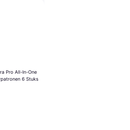
eFlow Flip Straw
 Grey
Vaatwasserbestendig,
vrij staal, Grijs
ra Pro All-In-One
rpatronen 6 Stuks