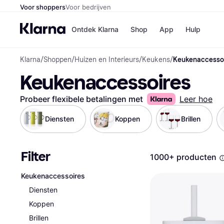
Voor shoppers
Voor bedrijven
Ontdek Klarna
Shop
App
Hulp
Klarna
/
Shoppen
/
Huizen en Interieurs
/
Keukens
/
Keukenaccesso
Winkels
Keukenaccessoires
Media
B
Bol
B
Booki
B
Probeer flexibele betalingen met
Leer hoe
H&M
B
Kruidv
Diensten
Koppen
Brillen
Filter
1000+ producten
Winkelove
Keukenaccessoires
Diensten
Koppen
Brillen