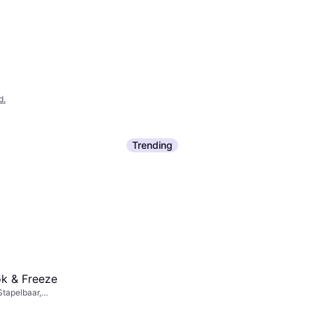
d.
Trending
k & Freeze
tapelbaar,
stendig, Ovenbestendig,