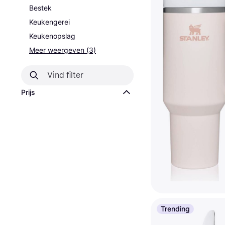
Bestek
Keukengerei
Keukenopslag
Meer weergeven (3)
Prijs
Stanley Quencher
Trending
FlowState Tumbler 