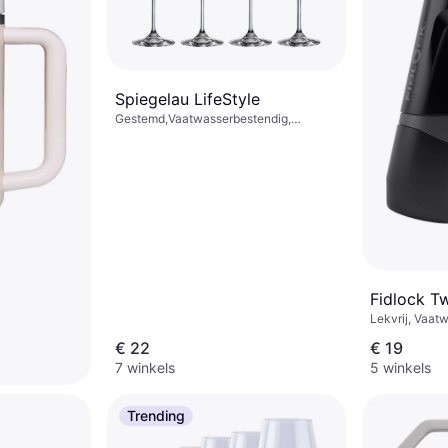
Spiegelau LifeStyle
Gestemd,Vaatwasserbestendig,
Kristalglas, Transparant
Fidlock Tw
Lekvrij, Vaat
Plastic, Metaa
€ 22
€ 19
7 winkels
5 winkels
 H2 O
Trending
1.2 Liter