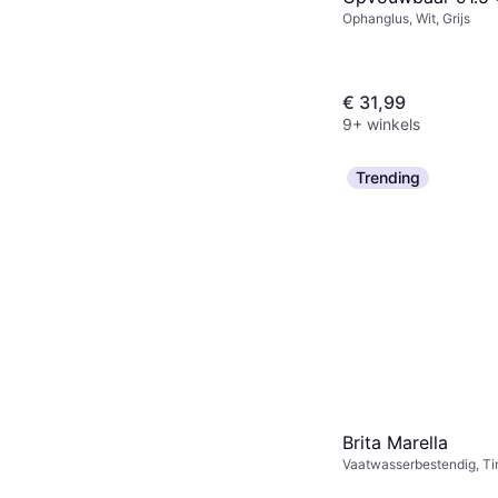
Ophanglus, Wit, Grijs
Grijs
€ 31,99
9+ winkels
Trending
Brita Marella
Vaatwasserbestendig, Tim
Scherm, Plastic, Materia