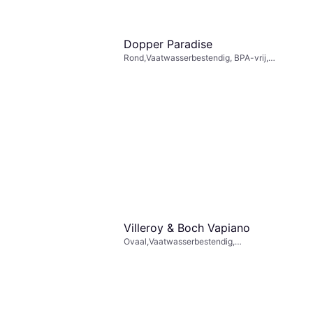
Dopper Paradise
Rond,Vaatwasserbestendig, BPA-vrij,
Plastic, Geel, Wit, Goud, Groen,
€ 9,99
Turkoois, Blauw, Paars, Roze, Rood,
Of € 3,33/mnd.
Transparant
9+ winkels
Villeroy & Boch Vapiano
Ovaal,Vaatwasserbestendig,
Magnetronbestendig, Porselein, Wit