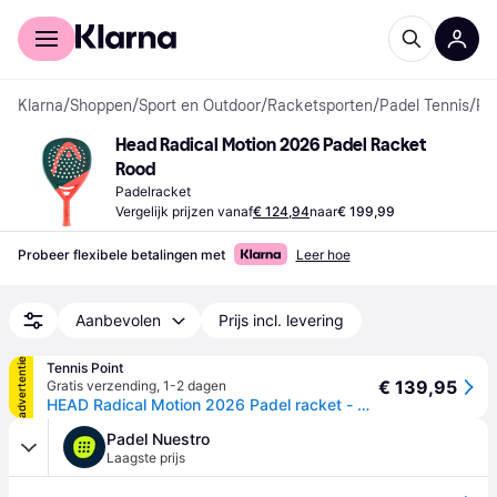
Voor shoppers
Voor bedrijven
Klarna
/
Shoppen
/
Sport en Outdoor
/
Racketsporten
/
Padel Tennis
/
Padelrackets
Head Radical Motion 2026 Padel Racket 
Rood
Padelracket
Vergelijk prijzen vanaf
€ 124,94
naar
€ 199,99
Probeer flexibele betalingen met
Leer hoe
Aanbevolen
Prijs incl. levering
advertentie
Tennis Point
€ 139,95
Gratis verzending
,
1-2 dagen
HEAD Radical Motion 2026 Padel racket - donkerblauw
Padel Nuestro
Laagste prijs