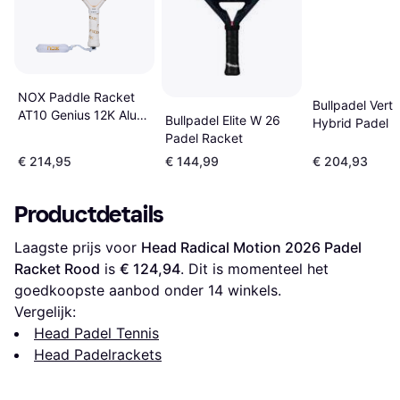
NOX Paddle Racket
Bullpadel Vert
AT10 Genius 12K Alum
Bullpadel Elite W 26
Hybrid Padel 
Xtrem
Padel Racket
€ 214,95
€ 144,99
€ 204,93
Productdetails
Laagste prijs voor 
Head Radical Motion 2026 Padel 
Racket Rood
 is 
€ 124,94
. Dit is momenteel het 
goedkoopste aanbod onder 
14
 winkels.
Vergelijk:
Head Padel Tennis
Head Padelrackets