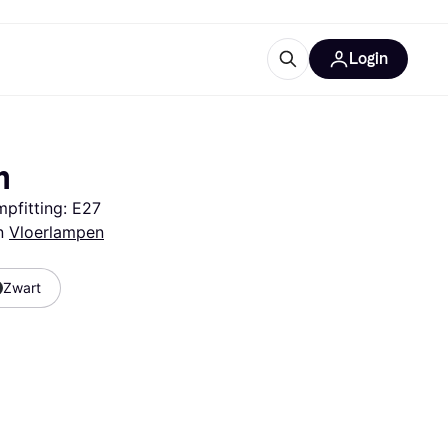
Login
ooruitrustingen
IM
m
mpfitting: E27
n 
Vloerlampen
Zwart
categorieën