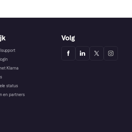
jk
Volg
lsupport
login
et Klarna
s
ele status
n en partners