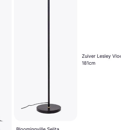
Zuiver Lesley Vloerl
181cm
Bloomingville Selita