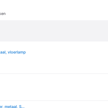
ken
aal, vloerlamp
Vloerlamp Orlando, chroom / zilver, Woon-/ Eetkamer, metaal, Scandinavisch, vloerlamp