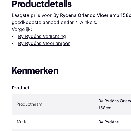
Productdetails
Laagste prijs voor 
By Rydéns Orlando Vloerlamp 158
goedkoopste aanbod onder 
4
 winkels.
Vergelijk:
By Rydéns Verlichting
By Rydéns Vloerlampen
Kenmerken
Product
By Rydéns Orland
Productnaam
158cm
Merk
By Rydéns