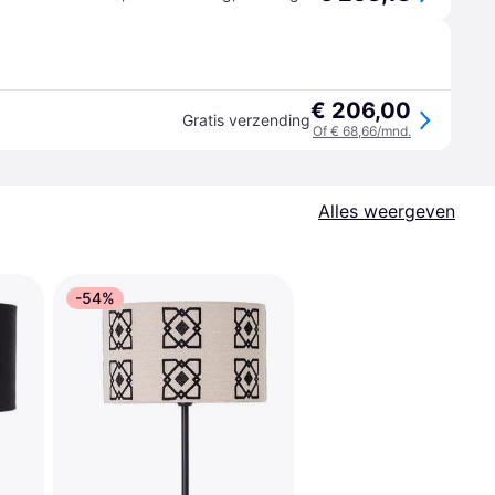
€ 206,00
Gratis verzending
Of € 68,66/mnd.
Alles weergeven
-54%