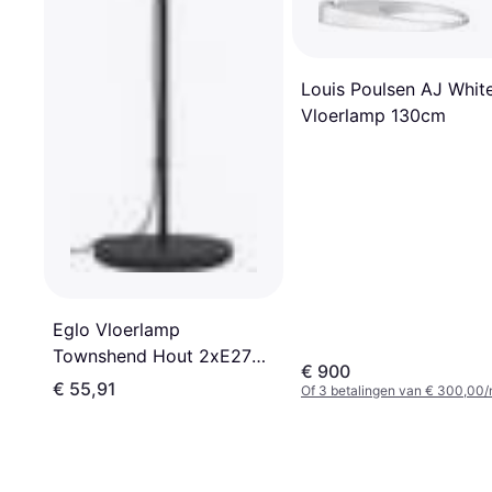
Louis Poulsen AJ Whit
Vloerlamp 130cm
Eglo Vloerlamp
Townshend Hout 2xE27
€ 900
Vloerlamp
€ 55,91
Of 3 betalingen van € 300,00/