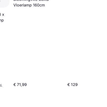
Vloerlamp 160cm
8 x
mp
€ 71,99
€ 129
d.