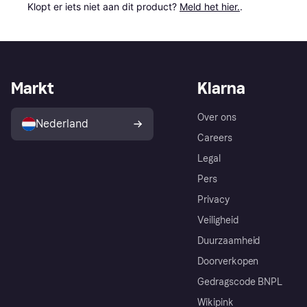
Klopt er iets niet aan dit product? 
Meld het hier.
.
Markt
Klarna
Over ons
Nederland
Careers
Legal
Pers
Privacy
Veiligheid
Duurzaamheid
Doorverkopen
Gedragscode BNPL
Wikipink