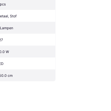
 pcs
etaal, Stof
 Lampen
27
0.0 W
ED
50.0 cm