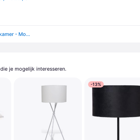
Orlando vloerlamp zwart/zwart - By Rydéns - Woonkamer - Modern - Metaal - Met lampenkap
ie je mogelijk interesseren.
-13%