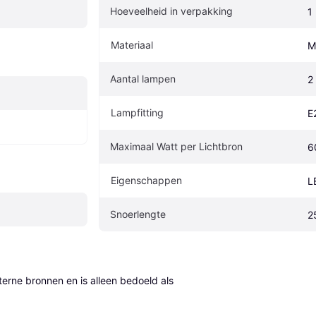
Hoeveelheid in verpakking
1
Materiaal
M
Aantal lampen
2
Lampfitting
E
Maximaal Watt per Lichtbron
6
Eigenschappen
L
Snoerlengte
2
erne bronnen en is alleen bedoeld als 