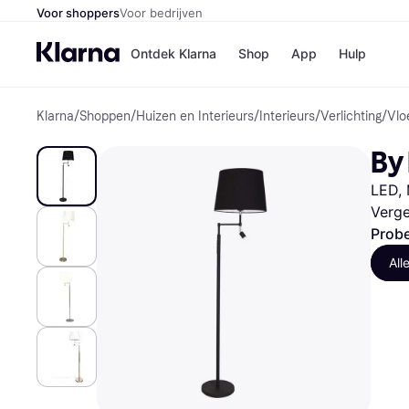
Voor shoppers
Voor bedrijven
Ontdek Klarna
Shop
App
Hulp
Klarna
/
Shoppen
/
Huizen en Interieurs
/
Interieurs
/
Verlichting
/
Vlo
Winkels
MediaMark
B
By
Bol
B
Booking.c
B
LED, 
H&M
B
Kruidvat
Verge
Probe
All
Winkeloverzich