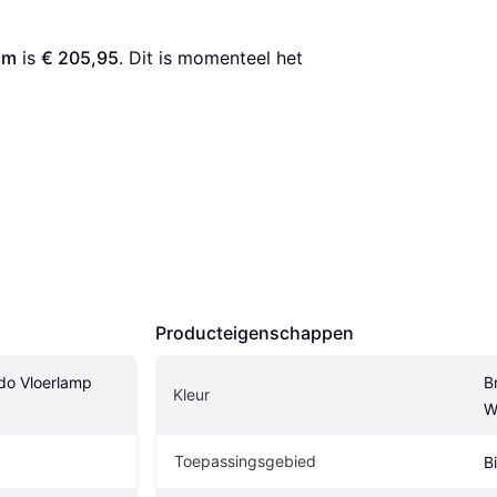
cm
 is 
€ 205,95
. Dit is momenteel het 
Producteigenschappen
o Vloerlamp 
B
Kleur
W
Toepassingsgebied
B