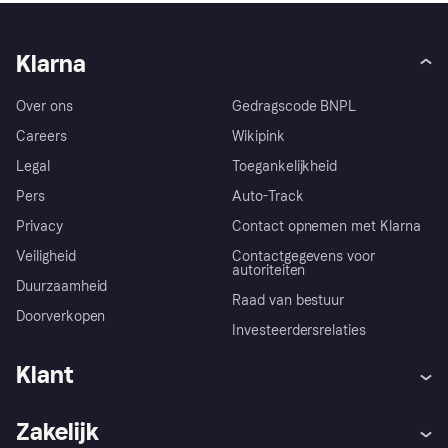
Klarna
Over ons
Gedragscode BNPL
Careers
Wikipink
Legal
Toegankelijkheid
Pers
Auto-Track
Privacy
Contact opnemen met Klarna
Veiligheid
Contactgegevens voor
autoriteiten
Duurzaamheid
Raad van bestuur
Doorverkopen
Investeerdersrelaties
Klant
Hulp
Klachten
Zakelijk
Login
Onze belofte