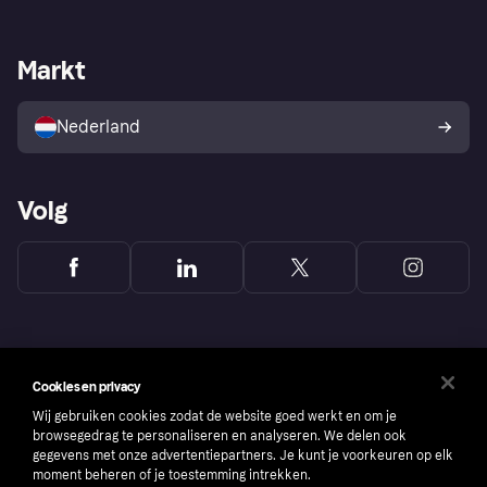
Webwinkelsupport
Developers
De Klarna app
Privacyinstellingen
Zakelijke login
Operationele status
Markt
Winkeloverzicht
Je herroepingsrecht
Verkoop met Klarna
Platformen en partners
Kopersbescherming voor
consumenten
Nederland
Volg
Cookies en privacy
Wij gebruiken cookies zodat de website goed werkt en om je
browsegedrag te personaliseren en analyseren. We delen ook
gegevens met onze advertentiepartners. Je kunt je voorkeuren op elk
moment beheren of je toestemming intrekken.