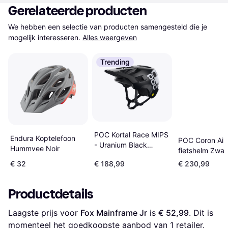
Gerelateerde producten
We hebben een selectie van producten samengesteld die je 
mogelijk interesseren.
Alles weergeven
Trending
POC Kortal Race MIPS
Endura Koptelefoon
POC Coron Air
- Uranium Black
Hummvee Noir
fietshelm Zwar
Matt/Hydrogen White
54CM
€ 32
€ 188,99
€ 230,99
Productdetails
Laagste prijs voor 
Fox Mainframe Jr
 is 
€ 52,99
. Dit is 
momenteel het goedkoopste aanbod van 1 retailer.