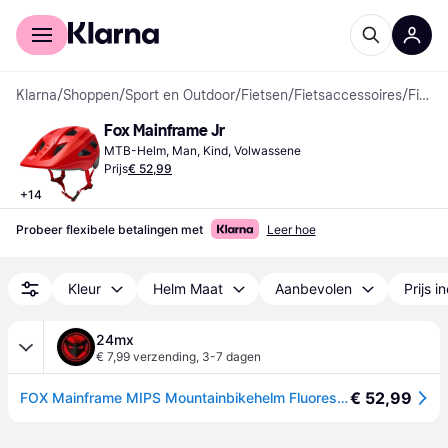
Voor shoppers
Voor bedrijven
Klarna
/
Shoppen
/
Sport en Outdoor
/
Fietsen
/
Fietsaccessoires
/
Fietshelmen
Fox Mainframe Jr
MTB-Helm, Man, Kind, Volwassene
Prijs
€ 52,99
+
14
Probeer flexibele betalingen met
Leer hoe
Kleur
Helm Maat
Aanbevolen
Prijs i
24mx
€ 7,99 verzending
,
3-7 dagen
€ 52,99
FOX Mainframe MIPS Mountainbikehelm Fluorescent RoodL