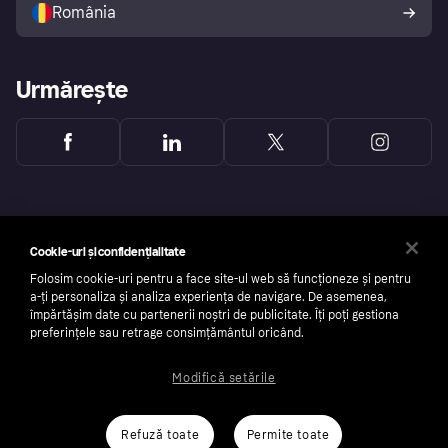
România
Urmărește
Cookie-uri și confidențialitate
Folosim cookie-uri pentru a face site-ul web să funcționeze și pentru
a-ți personaliza și analiza experiența de navigare. De asemenea,
împărtășim date cu partenerii noștri de publicitate. Îți poți gestiona
preferințele sau retrage consimțământul oricând.
Modifică setările
Copyright © 2005-2026 Klarna Bank AB (publ). Sediu central: Stockholm, Suedia. Toate
drepturile rezervate. Klarna Bank AB (publ). Sveavägen 46, 111 34 Stockholm. la Oficiul de
Înregistrare a Societăților Comerciale din Suedia: 556737-0431
Refuză toate
Permite toate