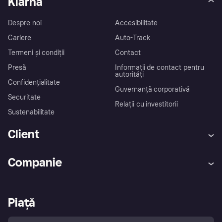
Klarna
Despre noi
Accesibilitate
Cariere
Auto-Track
Termeni și condiții
Contact
Presă
Informații de contact pentru
autorități
Confidențialitate
Guvernanță corporativă
Securitate
Relații cu investitorii
Sustenabilitate
Client
Ajutor
Reclamați?
Companie
Conectează-te
Promisiunea de protecție
împotriva fraudei
Asistență pentru parteneri
Portal pentru dezvoltatori IT
Aplicația Klarna
Setările de confidențialitate
Conectare pentru companii
Stare operațională
Piață
Explorați magazinele
Dreptul tău de retragere
Vinde cu Klarna
Politica de protecție a
cumpărătorului