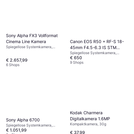
Sony Alpha FX3 Vollformat
Canon EOS R50 + RF-S 18-
Cinema Line Kamera
Spiegellose Systemkamera,
45mm F4.5-6.3 IS STM
CMOS, Vollformat (35 mm), 10.2
Spiegellose Systemkamera,
Black
MP, Gesichtserkennung,
€ 650
CMOS, APS-C, 24.2 MP,
€ 2.657,99
Sequenzaufnahme, 640g
Gesichtserkennung,
9 Shops
6 Shops
Sequenzaufnahme, PictBridge,
376g
Kodak Charmera
Digitalkamera 1.6MP
Sony Alpha 6700
Kompaktkamera, 30g
Spiegellose Systemkamera,
€ 1.051,99
CMOS, 26 MP, Sequenzaufnahme,
€ 37,99