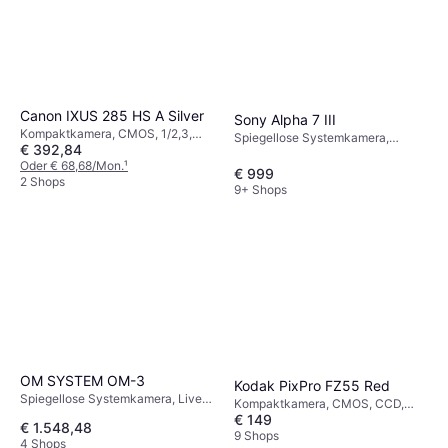
Canon IXUS 285 HS A Silver
Sony Alpha 7 III
Kompaktkamera, CMOS, 1/2,3,
Spiegellose Systemkamera,
€ 392,84
20.2 MP, Sequenzaufnahme, 147g
CMOS, Vollformat (35 mm), 24.2
Oder € 68,68/Mon.
¹
MP, Sequenzaufnahme,
€ 999
2 Shops
Gesichtserkennung
9+ Shops
OM SYSTEM OM-3
Kodak PixPro FZ55 Red
Spiegellose Systemkamera, Live
Kompaktkamera, CMOS, CCD,
MOS, 4/3, 20.4 MP,
€ 149
1/2,3, 16.1 MP, Sequenzaufnahme,
€ 1.548,48
Gesichtserkennung, Wasserfest,
Gesichtserkennung, 106g
9 Shops
4 Shops
Sequenzaufnahme, 496g