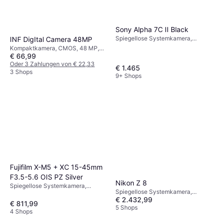
Sony Alpha 7C II Black
Spiegellose Systemkamera,
INF DigItal Camera 48MP
CMOS, Vollformat (35 mm), 33
Kompaktkamera, CMOS, 48 MP,
MP, Sequenzaufnahme,
€ 66,99
Gesichtserkennung
Gesichtserkennung, 514g
Oder 3 Zahlungen von € 22,33
€ 1.465
3 Shops
9+ Shops
Fujifilm X-M5 + XC 15-45mm
F3.5-5.6 OIS PZ Silver
Nikon Z 8
Spiegellose Systemkamera,
Spiegellose Systemkamera,
CMOS, APS-C, 26.1 MP,
€ 2.432,99
CMOS, Vollformat (35 mm), 46 MP,
Sequenzaufnahme,
€ 811,99
Gesichtserkennung,
5 Shops
Gesichtserkennung, 355g
4 Shops
Sequenzaufnahme, 910g