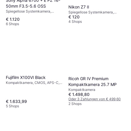
Sony Alpha 6700 + E PZ 16-
50mm F3.5-5.6 OSS
Nikon Z7 II
Spiegellose Systemkamera,
Spiegellose Systemkamera,
CMOS, 26 MP,
€ 120
CMOS, APS-C, 45.7 MP,
€ 1.120
Gesichtserkennung,
Sequenzaufnahme, 615g
4 Shops
6 Shops
Sequenzaufnahme, 493g
Fujifilm X100VI Black
Ricoh GR IV Premium
Kompaktkamera, CMOS, APS-C,
Kompaktkamera 25.7 MP
40.2 MP, Gesichtserkennung,
Kompaktkamera
Sequenzaufnahme, 521g
€ 1.498,80
Oder 3 Zahlungen von € 499,60
€ 1.633,99
2 Shops
5 Shops