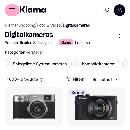
Für Shopper
Für Händler
Klarna
/
Shopping
/
Foto & Video
/
Digitalkameras
Digitalkameras
Probiere flexible Zahlungen mit
Lerne wie
Kategorien
Hersteller
Spiegellose Systemkameras
Kompaktkameras
1000+ produkte
Filtern
Beliebtheit
Beliebt