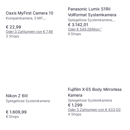
Panasonic Lumix S1RII
Oaxis MyFirst Camera 10
Vollformat Systemkamera
Kompaktkamera, 5 MP,
Spiegellose Systemkamera,
Sequenzaufnahme, 76g
€ 3.142,01
CMOS, Vollformat (35 mm), 44.3
€ 22,99
MP, Sequenzaufnahme,
Oder € 549,29/Mon.
¹
Oder 3 Zahlungen von € 7,66
Wasserfest, 790g
6 Shops
3 Shops
Fujifilm X-E5 Body Mirrorless
Kamera
Nikon Z 6III
Spiegellose Systemkamera
Spiegellose Systemkamera
€ 1.299
Oder 3 Zahlungen von € 433,00
€ 1.609,99
4 Shops
8 Shops