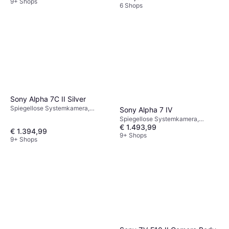
493g
9+ Shops
6 Shops
Sony Alpha 7C II Silver
Spiegellose Systemkamera,
Sony Alpha 7 IV
CMOS, Vollformat (35 mm), 33
Spiegellose Systemkamera,
MP, Sequenzaufnahme,
€ 1.493,99
CMOS, Vollformat (35 mm), APS-
€ 1.394,99
Gesichtserkennung, 514g
C, 33 MP, Sequenzaufnahme,
9+ Shops
9+ Shops
Gesichtserkennung