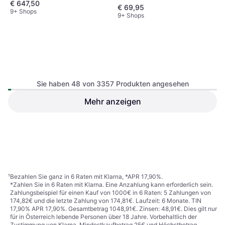
€ 647,50
CMOS, APS-C, 24 MP,
€ 69,95
Gesichtserkennung,
9+ Shops
9+ Shops
Sequenzaufnahme, 453g
Sie haben 48 von 3357 Produkten angesehen
Mehr anzeigen
Sony RX1R III
OM SYSTEM OM-1 Mark II
Spiegellose Systemkamera, Live
€ 2.051,20
MOS, 4/3, 20.4 MP,
€ 4.899
Gesichtserkennung,
4 Shops
3 Shops
Sequenzaufnahme, Wasserfest,
1
2
3
...
37
...
70
599g
¹
Bezahlen Sie ganz in 6 Raten mit Klarna, *APR 17,90%.
*Zahlen Sie in 6 Raten mit Klarna. Eine Anzahlung kann erforderlich sein.
Zahlungsbeispiel für einen Kauf von 1000€ in 6 Raten: 5 Zahlungen von
174,82€ und die letzte Zahlung von 174,81€. Laufzeit: 6 Monate. TIN
17,90% APR 17,90%. Gesamtbetrag 1048,91€. Zinsen: 48,91€. Dies gilt nur
für in Österreich lebende Personen über 18 Jahre. Vorbehaltlich der
Zustimmung von Klarna. Mindestkaufbetrag 25€ und Höchstbetrag