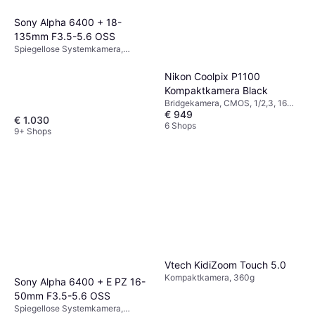
Sony Alpha 6400 + 18-
135mm F3.5-5.6 OSS
Spiegellose Systemkamera,
CMOS, APS-C, 24 MP,
Gesichtserkennung,
Nikon Coolpix P1100
Sequenzaufnahme, 403g
Kompaktkamera Black
Bridgekamera, CMOS, 1/2,3, 16
€ 949
MP, Gesichtserkennung,
€ 1.030
Sequenzaufnahme, 1410g
6 Shops
9+ Shops
Vtech KidiZoom Touch 5.0
Kompaktkamera, 360g
Sony Alpha 6400 + E PZ 16-
50mm F3.5-5.6 OSS
Spiegellose Systemkamera,