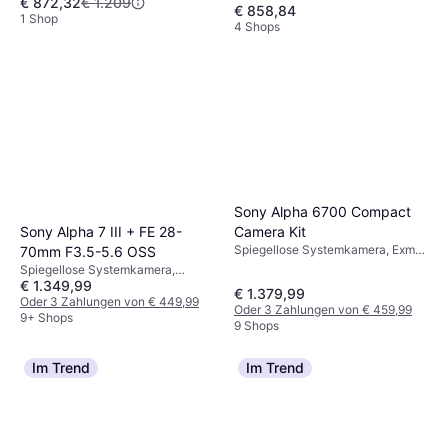
€ 872,32
€ 1.209
CMOS, Vollformat (35 mm), 24.2
€ 858,84
MP, Gesichtserkennung,
1 Shop
4 Shops
Sequenzaufnahme, PictBridge,
714g
Sony Alpha 6700 Compact
Camera Kit
Sony Alpha 7 III + FE 28-
Spiegellose Systemkamera, Exmor
70mm F3.5-5.6 OSS
RS CMOS, APS-C, 26 MP,
Spiegellose Systemkamera,
Gesichtserkennung, 409g
€ 1.349,99
CMOS, Vollformat (35 mm), 24.2
€ 1.379,99
MP, Sequenzaufnahme, 650g
Oder 3 Zahlungen von € 449,99
Oder 3 Zahlungen von € 459,99
9+ Shops
9 Shops
Im Trend
Im Trend