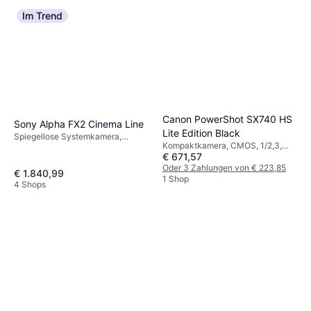
Im Trend
Canon PowerShot SX740 HS
Sony Alpha FX2 Cinema Line
Lite Edition Black
Spiegellose Systemkamera,
Kompaktkamera, CMOS, 1/2,3,
Gesichtserkennung,
€ 671,57
20.3 MP, Sequenzaufnahme,
Sequenzaufnahme
PictBridge, Gesichtserkennung,
Oder 3 Zahlungen von € 223,85
€ 1.840,99
Wasserdicht, 299g
1 Shop
4 Shops