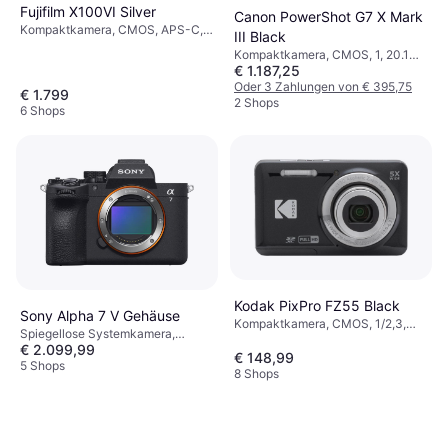
Fujifilm X100VI Silver
Canon PowerShot G7 X Mark
Kompaktkamera, CMOS, APS-C,
III Black
40.2 MP, Sequenzaufnahme,
Kompaktkamera, CMOS, 1, 20.1
Gesichtserkennung, 521g
€ 1.187,25
MP, PictBridge,
Sequenzaufnahme,
Oder 3 Zahlungen von € 395,75
€ 1.799
Gesichtserkennung, 304g
2 Shops
6 Shops
Kodak PixPro FZ55 Black
Sony Alpha 7 V Gehäuse
Kompaktkamera, CMOS, 1/2,3,
Spiegellose Systemkamera,
16.35 MP, Gesichtserkennung,
€ 2.099,99
Vollformat (35 mm)
Sequenzaufnahme, 106g
€ 148,99
5 Shops
8 Shops