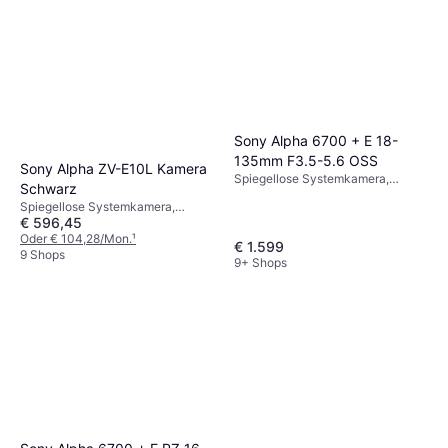
Sony Alpha 6700 + E 18-
135mm F3.5-5.6 OSS
Sony Alpha ZV-E10L Kamera
Spiegellose Systemkamera,
Schwarz
CMOS, APS-C, 26 MP,
Spiegellose Systemkamera,
Sequenzaufnahme, 493g
€ 596,45
CMOS
Oder € 104,28/Mon.
¹
€ 1.599
9 Shops
9+ Shops