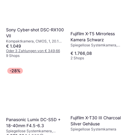
Sony Cyber-shot DSC-RX100
Fujifilm X-T5 Mirrorless
VII
Kamera Schwarz
Kompaktkamera, CMOS, 1, 20.1
Spiegellose Systemkamera,
€ 1.049
MP, Gesichtserkennung,
CMOS, APS-C, Sequenzaufnahme
Sequenzaufnahme, 302g
Oder 3 Zahlungen von € 349,66
€ 1.766,08
9 Shops
2 Shops
-28%
Fujifilm X-T30 III Charcoal
Panasonic Lumix DC-S5D +
Silver Gehäuse
18-40mm F4.5-6.3
Spiegellose Systemkamera
Spiegellose Systemkamera,