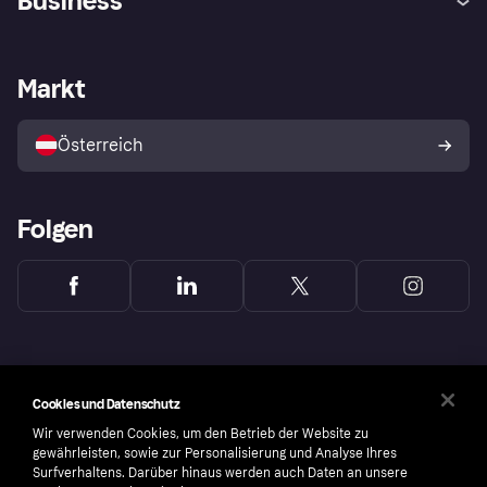
Business
Einloggen
Beschwerden
Händlersupport
Entwicklerseite
Klarna App
Datenschutzeinstellungen
Händlerportal
Betriebsstatus
Markt
Shops entdecken
Dein Widerrufsrecht
Mit Klarna verkaufen
Plattformen und Partner
Österreich
Folgen
Cookies und Datenschutz
Wir verwenden Cookies, um den Betrieb der Website zu
gewährleisten, sowie zur Personalisierung und Analyse Ihres
Surfverhaltens. Darüber hinaus werden auch Daten an unsere