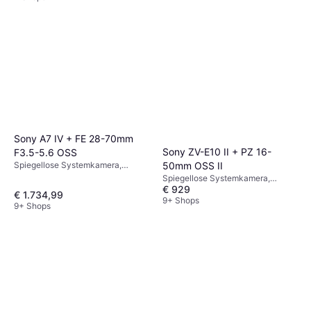
Sony A7 IV + FE 28-70mm
Sony ZV-E10 II + PZ 16-
F3.5-5.6 OSS
Spiegellose Systemkamera,
50mm OSS II
CMOS, Vollformat (35 mm), 33
Spiegellose Systemkamera,
MP, Gesichtserkennung,
€ 929
CMOS, APS-C, 26 MP,
€ 1.734,99
Sequenzaufnahme, 659g
Sequenzaufnahme,
9+ Shops
9+ Shops
Gesichtserkennung, 292g