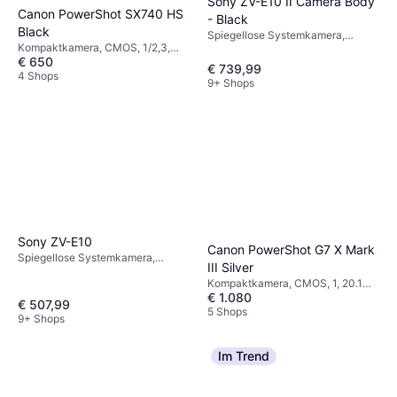
Sony ZV-E10 II Camera Body
Canon PowerShot SX740 HS
- Black
Black
Spiegellose Systemkamera,
Kompaktkamera, CMOS, 1/2,3,
CMOS, APS-C, 26 MP,
€ 650
20.3 MP, Wasserdicht, PictBridge,
Sequenzaufnahme,
€ 739,99
Sequenzaufnahme, 299g
4 Shops
Gesichtserkennung, 377g
9+ Shops
Sony ZV-E10
Canon PowerShot G7 X Mark
Spiegellose Systemkamera,
III Silver
CMOS, APS-C, 24.2 MP,
Kompaktkamera, CMOS, 1, 20.1
Sequenzaufnahme,
€ 1.080
MP, Gesichtserkennung,
Gesichtserkennung, 343g
€ 507,99
PictBridge, Sequenzaufnahme,
5 Shops
9+ Shops
304g
Im Trend