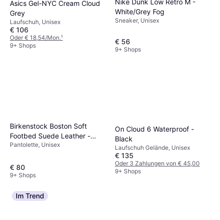
Nike Dunk Low Retro M -
Asics Gel-NYC Cream Cloud
White/Grey Fog
Grey
Sneaker, Unisex
Laufschuh, Unisex
€ 106
Oder € 18,54/Mon.
¹
€ 56
9+ Shops
9+ Shops
Birkenstock Boston Soft
On Cloud 6 Waterproof -
Footbed Suede Leather -
Black
Pantolette, Unisex
Taupe
Laufschuh Gelände, Unisex
€ 135
Oder 3 Zahlungen von € 45,00
€ 80
9+ Shops
9+ Shops
Im Trend