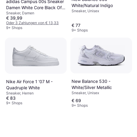
adidas Campus 00s Sneaker
White/Natural Indigo
Damen White Core Black Off
Sneaker, Unisex
Sneaker, Damen
White
€ 39,99
Oder 3 Zahlungen von € 13,33
€ 77
9+ Shops
9+ Shops
New Balance 530 -
Nike Air Force 1 '07 M -
White/Silver Metallic
Quadruple White
Sneaker, Unisex
Sneaker, Herren
€ 83
€ 69
9+ Shops
9+ Shops