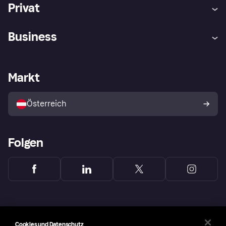
Privat
Hilfe
Käuferschutzrichtlinien
Business
Einloggen
Beschwerden
Händlersupport
Entwicklerseite
Klarna App
Datenschutzeinstellungen
Händlerportal
Betriebsstatus
Markt
Shops entdecken
Dein Widerrufsrecht
Mit Klarna verkaufen
Plattformen und Partner
Österreich
Folgen
Cookies und Datenschutz