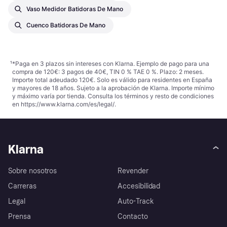
Vaso Medidor Batidoras De Mano
Cuenco Batidoras De Mano
¹
*Paga en 3 plazos sin intereses con Klarna. Ejemplo de pago para una
compra de 120€: 3 pagos de 40€, TIN 0 % TAE 0 %. Plazo: 2 meses.
Importe total adeudado 120€. Solo es válido para residentes en España
y mayores de 18 años. Sujeto a la aprobación de Klarna. Importe mínimo
y máximo varía por tienda. Consulta los términos y resto de condiciones
en
https://www.klarna.com/es/legal/
.
Klarna
Sobre nosotros
Revender
Carreras
Accesibilidad
Legal
Auto-Track
Prensa
Contacto