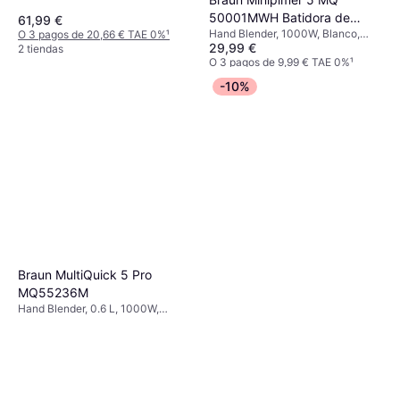
3 Núm. de Velocidades, Control de
50001MWH Batidora de
61,99 €
Velocidad Variable, Vaso medidor
Hand Blender, 1000W, Blanco,
Mano 1000W
O 3 pagos de 20,66 € TAE 0%
¹
kg, Incl. Vaso medidor
29,99 €
Acero Inoxidable, Función de
2 tiendas
Pulso, Pieza Desmontable,
O 3 pagos de 9,99 € TAE 0%
¹
Accesorio Aptos para Lavavajillas,
9+ tiendas
-10%
Pie de Acero Inoxidable, Incl. Vaso
medidor
Braun MultiQuick 5 Pro
MQ55236M
Hand Blender, 0.6 L, 1000W,
Negro, 25 Núm. de Velocidades,
Función de Pulso, Pieza
Desmontable, Velocidad Ajustable,
Pie de Acero Inoxidable, Accesorio
Aptos para Lavavajillas, Vaso
medidor, Batidor, Picadora kg, Incl.