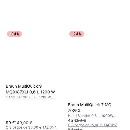
-34%
-24%
Braun MultiQuick 9
MQ9187XLI 0,6 L 1200 W
Hand Blender, 0.6 L, 1200W,
Negro, 3 Núm. de Velocidades,
Braun MultiQuick 7 MQ
Accesorio Aptos para Lavavajillas,
7025X
Pieza Desmontable, Función de
Pulso, Velocidad Ajustable,
Hand Blender, 0.6 L, 1000W,
45 €
59 €
Triturador de Hielo, Pie de Acero
Negro, Accesorio Aptos para
99 €
149,90 €
Inoxidable, Control de Velocidad
Lavavajillas, Pie de Acero
O 3 pagos de 15,00 € TAE 0%
¹
O 3 pagos de 33,00 € TAE 0%
¹
Variable, Incl. Rallador, Cuenco,
Inoxidable, Control de Velocidad
9 tiendas