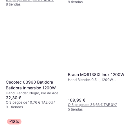
9 tiendas
8 tiendas
Braun MQ9138XI Inox 1200W
Hand Blender, 0.5 L, 1200W,
Cecotec 03960 Batidora
Negro, 3 Núm. de Velocidades,
Batidora Inmersión 1200W
Función de Pulso, Pieza
Hand Blender, Negro, Pie de Acero
Desmontable, Velocidad Ajustable,
32,30 €
Inoxidable, Accesorio Aptos para
Pie de Acero Inoxidable, Accesorio
109,99 €
Lavavajillas, Pieza Desmontable,
O 3 pagos de 10,76 € TAE 0%
¹
Aptos para Lavavajillas, Vaso
O 3 pagos de 36,66 € TAE 0%
¹
Incl. Batidor
9+ tiendas
medidor, Batidor, Picadora kg, Incl.
5 tiendas
Vaso medidor, Batidor, Picadora
-18%