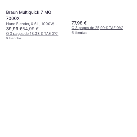
Braun Multiquick 7 MQ
7000X
77,98 €
Hand Blender, 0.6 L, 1000W,
O 3 pagos de 25,99 € TAE 0%
¹
39,99 €
54,99 €
Negro, Pieza Desmontable,
6 tiendas
Control de Velocidad Variable, Pie
O 3 pagos de 13,33 € TAE 0%
¹
de Acero Inoxidable, Vaso medidor
8 tiendas
kg, Incl. Vaso medidor