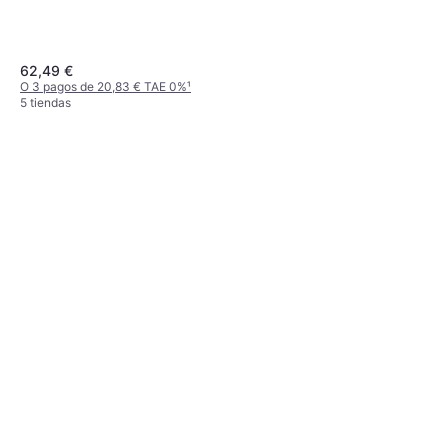
Vaso medidor, Batidor, Picadora
62,49 €
O 3 pagos de 20,83 € TAE 0%
¹
5 tiendas