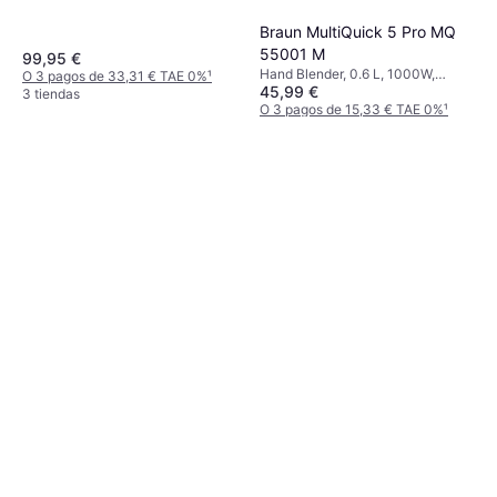
Braun MultiQuick 5 Pro MQ
55001 M
99,95 €
Hand Blender, 0.6 L, 1000W,
O 3 pagos de 33,31 € TAE 0%
¹
45,99 €
Negro, 25 Núm. de Velocidades,
3 tiendas
Velocidad Ajustable, Accesorio
O 3 pagos de 15,33 € TAE 0%
¹
Aptos para Lavavajillas, Pie de
5 tiendas
Acero Inoxidable, Función de
Pulso, Pieza Desmontable, Vaso
medidor kg, Incl. Vaso medidor