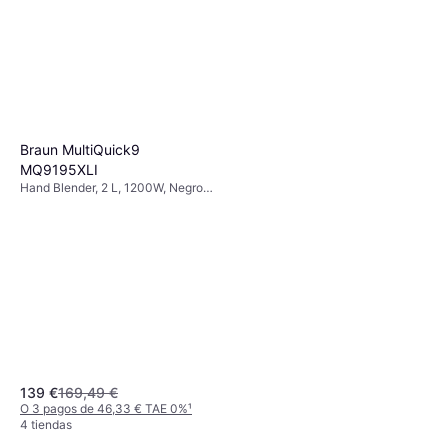
Braun MultiQuick9
MQ9195XLI
Hand Blender, 2 L, 1200W, Negro,
3 Núm. de Velocidades, Pie de
Acero Inoxidable, Pieza
Desmontable, Triturador de Hielo,
Accesorio Aptos para Lavavajillas,
Incl. Rallador, Picadora, Batidor,
Vaso medidor
139 €
169,49 €
O 3 pagos de 46,33 € TAE 0%
¹
4 tiendas