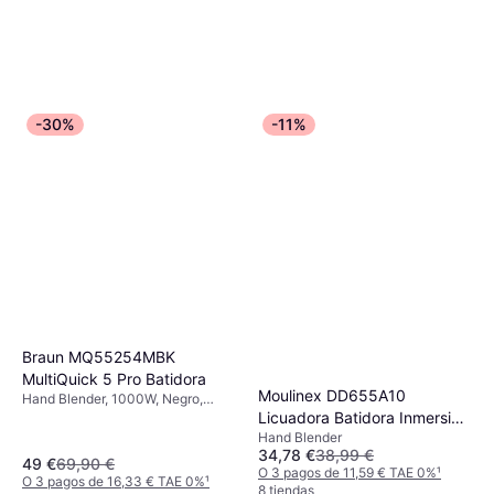
-30%
-11%
Fagor Batidora De Mano
FGE04001 1000W 41.5 cm
Hand Blender, Pieza Desmontable,
17,99 €
19,99 €
Pie de Acero Inoxidable
O 3 pagos de 5,99 € TAE 0%
¹
Braun MQ55254MBK
6 tiendas
MultiQuick 5 Pro Batidora
Moulinex DD655A10
Hand Blender, 1000W, Negro,
Marrón, Acero Inoxidable,
Licuadora Batidora Inmersión
Velocidad Ajustable, Pieza
Hand Blender
Crema 1000W
Desmontable, Accesorio Aptos
34,78 €
38,99 €
49 €
69,90 €
para Lavavajillas, Función de
O 3 pagos de 11,59 € TAE 0%
¹
O 3 pagos de 16,33 € TAE 0%
¹
Pulso, Pie de Acero Inoxidable,
8 tiendas