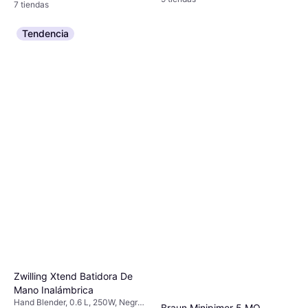
7 tiendas
Machacador, Batidor, Vaso
Variable, Pieza Desmontable,
medidor, Picadora
Picadora, Vaso medidor, Batidor
kg, Incl. Picadora, Vaso medidor,
Tendencia
Batidor
Zwilling Xtend Batidora De
Mano Inalámbrica
Hand Blender, 0.6 L, 250W, Negro,
Braun Minipimer 5 MQ