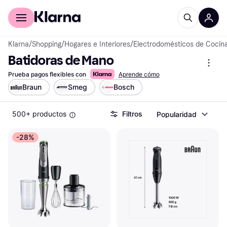
Comprar con Klarna
Para empresas
Klarna
/
Shopping
/
Hogares e Interiores
/
Electrodomésticos de Cocin
Batidoras de Mano
Prueba pagos flexibles con
Aprende cómo
Braun
Smeg
Bosch
500+ productos
Filtros
Popularidad
-28%