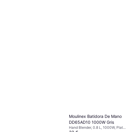
Moulinex Batidora De Mano
DD65AD10 1000W Gris
Smeg 50's Style HBF11CREU
Hand Blender, 0.8 L, 1000W, Plata,
Hand Blender, 700W, Beige,