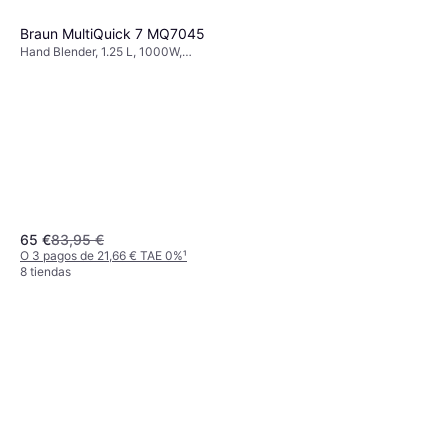
Braun MultiQuick 7 MQ7045
Hand Blender, 1.25 L, 1000W,
Negro, Control de Velocidad
Variable, Pie de Acero Inoxidable,
Triturador de Hielo, Pieza
Desmontable, Accesorio Aptos
para Lavavajillas, Vaso medidor,
Batidor, Picadora kg, Incl. Vaso
medidor, Batidor, Picadora
65 €
83,95 €
O 3 pagos de 21,66 € TAE 0%
¹
8 tiendas