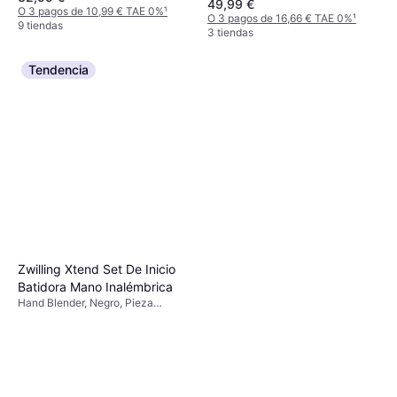
49,99 €
Negro, Gris, 2 Núm. de
O 3 pagos de 10,99 € TAE 0%
¹
Vaso medidor, Picadora kg, Incl.
O 3 pagos de 16,66 € TAE 0%
¹
Velocidades, Velocidad Ajustable,
9 tiendas
Vaso medidor, Picadora
3 tiendas
Pie de Acero Inoxidable, Pieza
Desmontable, Incl. Picadora, Vaso
medidor, Batidor
Tendencia
Zwilling Xtend Set De Inicio
Batidora Mano Inalémbrica
Hand Blender, Negro, Pieza
Desmontable, Inalámbrico, Incl.
Batidor