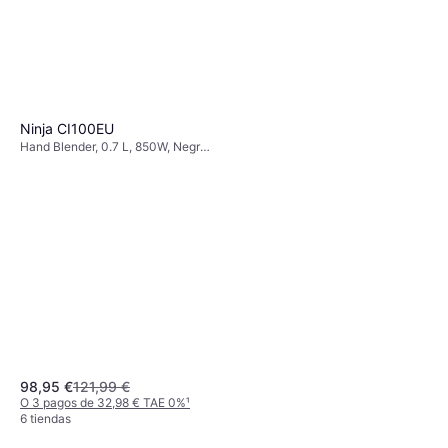
Ninja CI100EU
Hand Blender, 0.7 L, 850W, Negro,
7 Núm. de Velocidades, Función
de Pulso, Pieza Desmontable,
Velocidad Ajustable, Pie de Acero
Inoxidable, Accesorio Aptos para
Lavavajillas, Batidor, Picadora kg,
Incl. Batidor, Picadora
98,95 €
121,99 €
O 3 pagos de 32,98 € TAE 0%
¹
6 tiendas