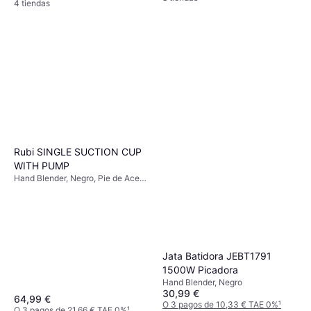
4 tiendas
Incl. Vaso medidor, Picadora
Rubi SINGLE SUCTION CUP
WITH PUMP
Hand Blender, Negro, Pie de Acero
Inoxidable, Incl. Picadora, Vaso
medidor
Jata Batidora JEBT1791
1500W Picadora
Hand Blender, Negro
30,99 €
64,99 €
O 3 pagos de 10,33 € TAE 0%
¹
O 3 pagos de 21,66 € TAE 0%
¹