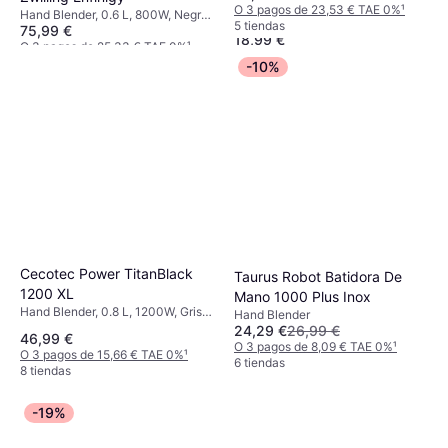
Minipimer 1
Ajustable, Pie de Acero Inoxidable,
O 3 pagos de 23,53 € TAE 0%
¹
Hand Blender, 0.6 L, 800W, Negro,
Hand Blender, 0.6 L, Marrón,
Vaso medidor kg, Incl. Vaso
5 tiendas
75,99 €
9 Núm. de Velocidades, Control de
18,99 €
Blanco, Azul, Pieza Desmontable,
medidor
Velocidad Variable, Pie de Acero
O 3 pagos de 25,33 € TAE 0%
¹
Control de Velocidad Variable,
O 3 pagos de 6,33 € TAE 0%
¹
Inoxidable, Función de Pulso,
5 tiendas
-10%
Accesorio Aptos para Lavavajillas,
4 tiendas
Pieza Desmontable, Vaso medidor
Pie de Acero Inoxidable, Incl. Vaso
kg, Incl. Vaso medidor
medidor, Picadora
Cecotec Power TitanBlack
Taurus Robot Batidora De
1200 XL
Mano 1000 Plus Inox
Hand Blender, 0.8 L, 1200W, Gris,
Hand Blender
Negro, Pieza Desmontable,
24,29 €
26,99 €
46,99 €
Triturador de Hielo, Función de
O 3 pagos de 8,09 € TAE 0%
¹
O 3 pagos de 15,66 € TAE 0%
¹
Pulso, Pie de Acero Inoxidable,
6 tiendas
8 tiendas
Incl. Batidor, Vaso medidor,
Picadora
-19%