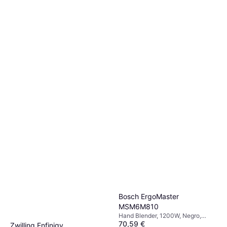
Bosch ErgoMaster
MSM6M810
Hand Blender, 1200W, Negro,
Braun MQ10.000P WH
70,59 €
Pieza Desmontable, Velocidad
Zwilling Enfinigy