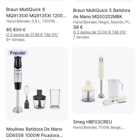
Braun MultiQuick 9
Braun MultiQuick 5 Batidora
MQ9135XI MQ9135XI 1200
de Mano MQ50202MBK
Hand Blender, 0.6 L, 1200W,
W
Hand Blender, Negro, Marrón, Pie
Negro, Plata, 3 Núm. de
39 €
de Acero Inoxidable, Accesorio
65 €
90 €
Velocidades, Velocidad Ajustable,
Aptos para Lavavajillas, Incl. Vaso
O 3 pagos de 13,00 € TAE 0%
¹
O 3 pagos de 21,66 € TAE 0%
¹
Accesorio Aptos para Lavavajillas,
medidor, Picadora
7 tiendas
9+ tiendas
Pieza Desmontable, Triturador de
Hielo, Pie de Acero Inoxidable,
Función de Pulso, Control de
Popular
Velocidad Variable, Incl. Picadora,
Batidor, Vaso medidor
Smeg HBF03CREU
Hand Blender, 700W, Beige,
Moulinex Batidora De Mano
Función de Pulso, Control de
DD6558 1000W Picadora
Velocidad Variable, Pie de Acero