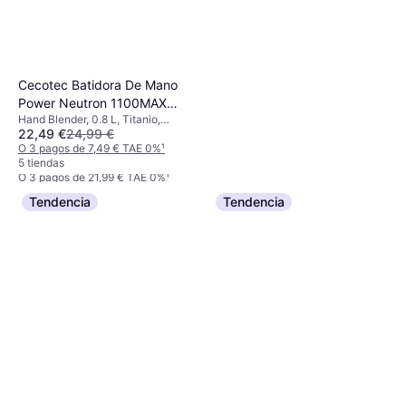
Cecotec Batidora De Mano
Power Neutron 1100MAX
Hand Blender, 0.8 L, Titanio,
1100W
Smeg 50's Style HBF11BLEU
22,49 €
24,99 €
Negro, Acero Inoxidable, Función
Hand Blender, 700W, Negro,
de Pulso, Pie de Acero Inoxidable,
O 3 pagos de 7,49 € TAE 0%
¹
65,99 €
Control de Velocidad Variable, Pie
Incl. Batidor, Vaso medidor
5 tiendas
de Acero Inoxidable, Pieza
O 3 pagos de 21,99 € TAE 0%
¹
Desmontable, kg
7 tiendas
Tendencia
Tendencia