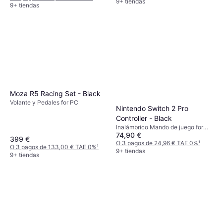
9+ tiendas
9+ tiendas
Moza R5 Racing Set - Black
Volante y Pedales for PC
Nintendo Switch 2 Pro
Controller - Black
Inalámbrico Mando de juego for
74,90 €
Nintendo Switch 2
399 €
O 3 pagos de 24,96 € TAE 0%
¹
O 3 pagos de 133,00 € TAE 0%
¹
9+ tiendas
9+ tiendas