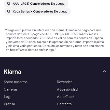
AAA (LR03) Controladores De Juego
Xbox Series X Controladores De Juego
¹
*Paga en 3 plazos sin intereses con Klarna. Ejemplo de pago para una
compra de 120€: 3 pagos de 40€, TIN 0 % TAE 0 %. Plazo: 2 meses.
Importe total adeudado 120€. Solo es válido para residentes en España
y mayores de 18 años. Sujeto a la aprobación de Klarna. Importe mínimo
y máximo varía por tienda. Consulta los términos y resto de condiciones
en
https://www.klarna.com/es/legal/
.
Klarna
Sobre nosotros
Revender
Carreras
Accesibilidad
Legal
Auto-Track
Prensa
Contacto