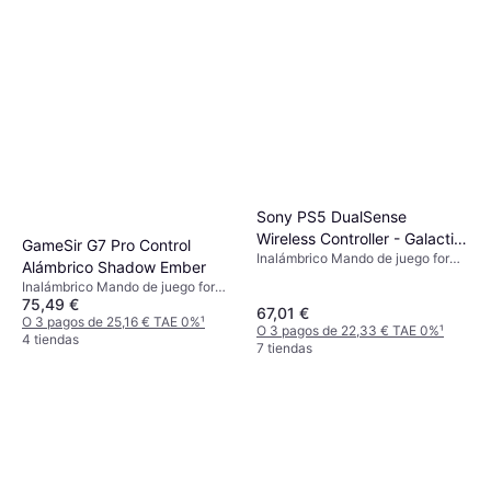
Sony PS5 DualSense
Wireless Controller - Galactic
GameSir G7 Pro Control
Inalámbrico Mando de juego for
Purple
Alámbrico Shadow Ember
PlayStation 5
Inalámbrico Mando de juego for
75,49 €
Xbox One, PC, Xbox Series S,
67,01 €
Steam Deck, Xbox Series X,
O 3 pagos de 25,16 € TAE 0%
¹
O 3 pagos de 22,33 € TAE 0%
¹
Android
4 tiendas
7 tiendas