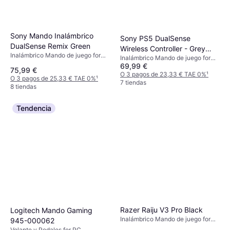
Sony Mando Inalámbrico
Sony PS5 DualSense
DualSense Remix Green
Wireless Controller - Grey
Inalámbrico Mando de juego for
Inalámbrico Mando de juego for
Camouflage
Mac, PC, iOS, Android, PlayStation
69,99 €
Mac, Android, iOS, PlayStation 5,
75,99 €
5
Windows
O 3 pagos de 23,33 € TAE 0%
¹
O 3 pagos de 25,33 € TAE 0%
¹
7 tiendas
8 tiendas
Tendencia
Razer Raiju V3 Pro Black
Logitech Mando Gaming
Inalámbrico Mando de juego for
945-000062
PC, PlayStation 5
Volante y Pedales for PC