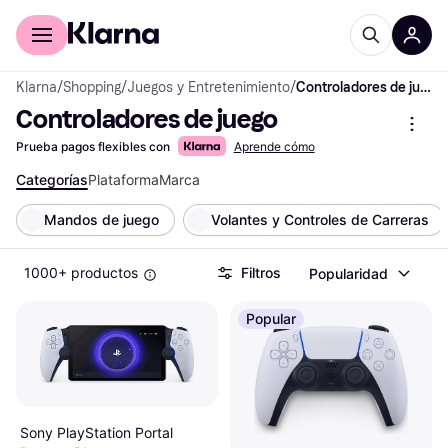
Comprar con Klarna
Para empresas
Klarna
/
Shopping
/
Juegos y Entretenimiento
/
Controladores de juego
Controladores de juego
Prueba pagos flexibles con
Aprende cómo
Categorías
Plataforma
Marca
Mandos de juego
Volantes y Controles de Carreras
1000+ productos
Filtros
Popularidad
Popular
Sony PlayStation Portal