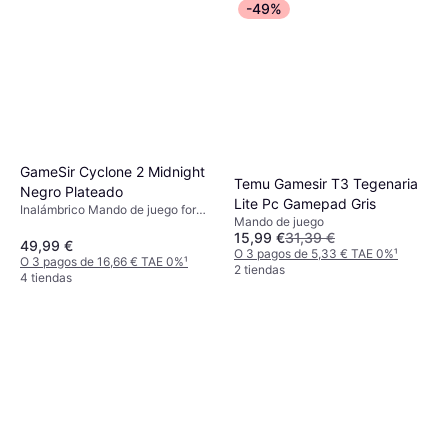
-49%
GameSir Cyclone 2 Midnight
Temu Gamesir T3 Tegenaria
Negro Plateado
Lite Pc Gamepad Gris
Inalámbrico Mando de juego for
Mando de juego
iOS, Nintendo Switch, Nintendo
15,99 €
31,39 €
Switch 2, PC, Android, Steam
49,99 €
O 3 pagos de 5,33 € TAE 0%
¹
Deck
O 3 pagos de 16,66 € TAE 0%
¹
2 tiendas
4 tiendas