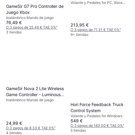
Volante y Pedales for PC, Xbox
GameSir G7 Pro Controller de
One
Juego Xbox
Inalámbrico Mando de juego
76,49 €
213,95 €
O 3 pagos de 25,49 € TAE 0%
¹
O 3 pagos de 71,31 € TAE 0%
¹
3 tiendas
9+ tiendas
GameSir Nova 2 Lite Wireless
Game Controller - Luminous
Inalámbrico Mando de juego
White
Hori Force Feedback Truck
Control System
Volante y Pedales for Windows
549 €
24,99 €
O 3 pagos de 183,00 € TAE 0%
¹
O 3 pagos de 8,33 € TAE 0%
¹
5 tiendas
4 tiendas