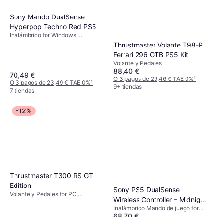
Sony Mando DualSense
Hyperpop Techno Red PS5
Inalámbrico for Windows,
PlayStation 4, PlayStation 5,
Thrustmaster Volante T98-P
Android, iOS, PC, Mac
Ferrari 296 GTB PS5 Kit
Volante y Pedales
88,40 €
70,49 €
O 3 pagos de 29,46 € TAE 0%
¹
O 3 pagos de 23,49 € TAE 0%
¹
9+ tiendas
7 tiendas
-12%
Thrustmaster T300 RS GT
Edition
Sony PS5 DualSense
Volante y Pedales for PC,
Wireless Controller – Midnight
PlayStation 4, PlayStation 3
Inalámbrico Mando de juego for
Black
68,70 €
Mac, PC, Android, Teléfono móvil,