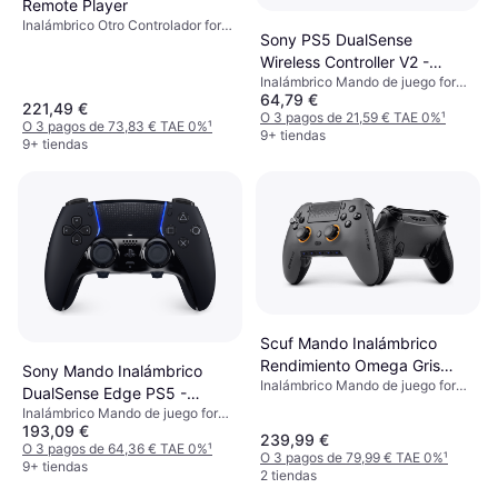
Remote Player
Inalámbrico Otro Controlador for
Sony PS5 DualSense
PlayStation 5, Playstation Portal
Wireless Controller V2 -
Inalámbrico Mando de juego for
White/Black
64,79 €
Mac, PC, Android, Teléfono móvil,
221,49 €
iOS, PlayStation 5, Windows
O 3 pagos de 21,59 € TAE 0%
¹
O 3 pagos de 73,83 € TAE 0%
¹
9+ tiendas
9+ tiendas
Scuf Mando Inalámbrico
Rendimiento Omega Gris
Sony Mando Inalámbrico
Inalámbrico Mando de juego for
Acero Ps5
DualSense Edge PS5 -
PC, iOS, Android, PlayStation 5
Inalámbrico Mando de juego for
Midnight Black
193,09 €
Mac, Android, iOS, PlayStation 5,
239,99 €
PC, Teléfono móvil, Windows
O 3 pagos de 64,36 € TAE 0%
¹
O 3 pagos de 79,99 € TAE 0%
¹
9+ tiendas
2 tiendas