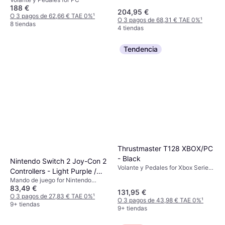
188 €
204,95 €
O 3 pagos de 62,66 € TAE 0%
¹
O 3 pagos de 68,31 € TAE 0%
¹
8 tiendas
4 tiendas
Tendencia
Thrustmaster T128 XBOX/PC
- Black
Nintendo Switch 2 Joy-Con 2
Volante y Pedales for Xbox Series
Controllers - Light Purple /
S, PC, Xbox One, Xbox Series X
Mando de juego for Nintendo
Light Green
83,49 €
Switch 2
131,95 €
O 3 pagos de 27,83 € TAE 0%
¹
O 3 pagos de 43,98 € TAE 0%
¹
9+ tiendas
9+ tiendas