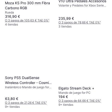
V10 Ultra Pedales Accesorios
Moza KS Pro 300 mm Fibra
Volante y Pedales for Xbox Series
Carbono RGB
X, PC, PlayStation 4
Rueda
316,90 €
235,99 €
O 3 pagos de 105,63 € TAE 0%
¹
O 3 pagos de 78,66 € TAE 0%
¹
4 tiendas
3 tiendas
Sony PS5 DualSense
Wireless Controller - Cosmic
Inalámbrico Mando de juego for
Red
Elgato Stream Deck +
PlayStation 5
Mando de juego for PC
194 €
63,80 €
O 3 pagos de 64,66 € TAE 0%
¹
O 3 pagos de 21,26 € TAE 0%
¹
9+ tiendas
9+ tiendas