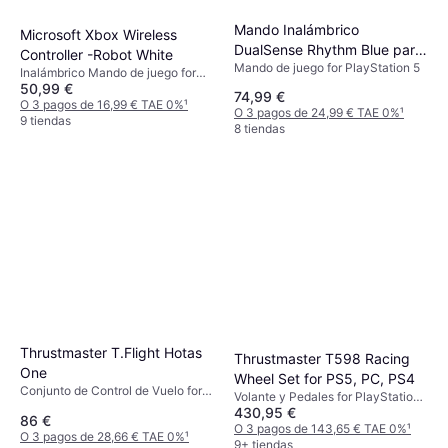
Mando Inalámbrico
Microsoft Xbox Wireless
DualSense Rhythm Blue para
Controller -Robot White
Mando de juego for PlayStation 5
PS5
Inalámbrico Mando de juego for
50,99 €
Xbox Series X, Android, PC, Xbox
74,99 €
One, Xbox Series S
O 3 pagos de 16,99 € TAE 0%
¹
O 3 pagos de 24,99 € TAE 0%
¹
9 tiendas
8 tiendas
Thrustmaster T.Flight Hotas
Thrustmaster T598 Racing
One
Wheel Set for PS5, PC, PS4
Conjunto de Control de Vuelo for
Volante y Pedales for PlayStation
Xbox Series X, PC, Xbox One
430,95 €
5, PC, PlayStation 4
86 €
O 3 pagos de 143,65 € TAE 0%
¹
O 3 pagos de 28,66 € TAE 0%
¹
9+ tiendas