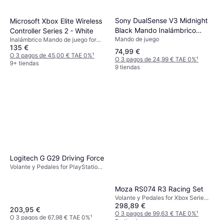
Sony DualSense V3 Midnight
Microsoft Xbox Elite Wireless
Black Mando Inalámbrico
Controller Series 2 - White
Mando de juego
Inalámbrico Mando de juego for
PS5
135 €
Xbox Series X, Xbox One, iOS, PC,
74,99 €
Android
O 3 pagos de 45,00 € TAE 0%
¹
O 3 pagos de 24,99 € TAE 0%
¹
9+ tiendas
9 tiendas
Logitech G G29 Driving Force
Volante y Pedales for PlayStation
5, PlayStation 4, PlayStation 3, PC
Moza RS074 R3 Racing Set
Volante y Pedales for Xbox Series
298,89 €
S, Xbox One, Xbox Series X, PC
203,95 €
O 3 pagos de 99,63 € TAE 0%
¹
O 3 pagos de 67,98 € TAE 0%
¹