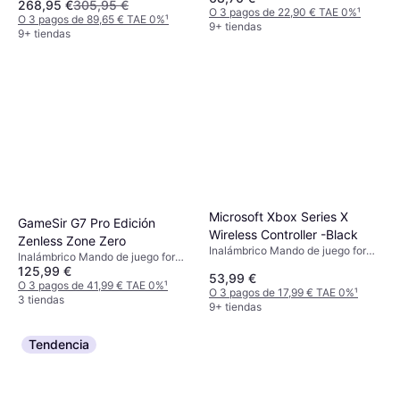
268,95 €
305,95 €
iOS, PlayStation 5
O 3 pagos de 22,90 € TAE 0%
¹
O 3 pagos de 89,65 € TAE 0%
¹
9+ tiendas
9+ tiendas
Microsoft Xbox Series X
GameSir G7 Pro Edición
Wireless Controller -Black
Zenless Zone Zero
Inalámbrico Mando de juego for
Inalámbrico Mando de juego for
Xbox Series X, PC, Xbox One
125,99 €
Xbox One
53,99 €
O 3 pagos de 41,99 € TAE 0%
¹
O 3 pagos de 17,99 € TAE 0%
¹
3 tiendas
9+ tiendas
Tendencia