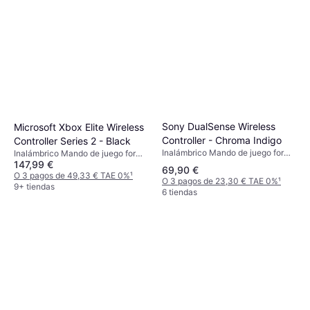
Sony DualSense Wireless
Microsoft Xbox Elite Wireless
Controller - Chroma Indigo
Controller Series 2 - Black
Inalámbrico Mando de juego for
Inalámbrico Mando de juego for
PC, Mac, PlayStation 4,
147,99 €
PC, Xbox One, Xbox Series X
69,90 €
PlayStation 5
O 3 pagos de 49,33 € TAE 0%
¹
O 3 pagos de 23,30 € TAE 0%
¹
9+ tiendas
6 tiendas