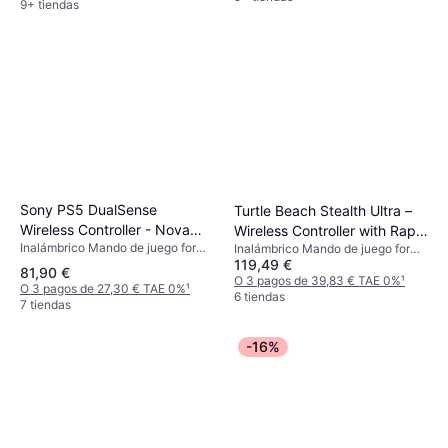
9+ tiendas
Sony PS5 DualSense
Turtle Beach Stealth Ultra –
Wireless Controller - Nova
Wireless Controller with Rapid
Inalámbrico Mando de juego for
Pink
Inalámbrico Mando de juego for
Charge Dock
PlayStation 5
119,49 €
Windows, Xbox Series S, Android,
81,90 €
Xbox One, Xbox Series X
O 3 pagos de 39,83 € TAE 0%
¹
O 3 pagos de 27,30 € TAE 0%
¹
6 tiendas
7 tiendas
-16%