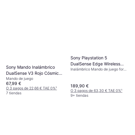
Sony Playstation 5
DualSense Edge Wireless
Sony Mando Inalámbrico
Inalámbrico Mando de juego for
Controller - White
DualSense V3 Rojo Cósmico
Mac, Android, iOS, PlayStation 5,
Mando de juego
PS5
PC, Windows
67,99 €
189,90 €
O 3 pagos de 22,66 € TAE 0%
¹
O 3 pagos de 63,30 € TAE 0%
¹
7 tiendas
9+ tiendas