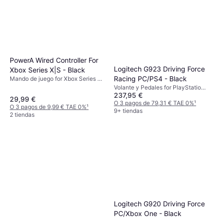
PowerA Wired Controller For
Logitech G923 Driving Force
Xbox Series X|S - Black
Racing PC/PS4 - Black
Mando de juego for Xbox Series X,
Xbox One
Volante y Pedales for PlayStation
237,95 €
5, PC, PlayStation 4
29,99 €
O 3 pagos de 79,31 € TAE 0%
¹
O 3 pagos de 9,99 € TAE 0%
¹
9+ tiendas
2 tiendas
Logitech G920 Driving Force
PC/Xbox One - Black