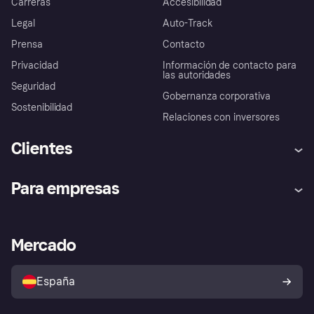
Carreras
Accesibilidad
Legal
Auto-Track
Prensa
Contacto
Privacidad
Información de contacto para
las autoridades
Seguridad
Gobernanza corporativa
Sostenibilidad
Relaciones con inversores
Clientes
Ayuda
Promesa de protección contra
Para empresas
el fraude
Inicio de sesión
Nuestra promesa
Asistencia al comerciante
Portal de desarrolladores
Klarna app
Bienestar financiero
Acceso empresas
Estado operativo
Mercado
Directorio de tiendas
Configuración de privacidad
Vende con Klarna
Plataformas y socios
Política de protección al
comprador de Klarna
Tu derecho de desistimiento
España
Reclamaciones