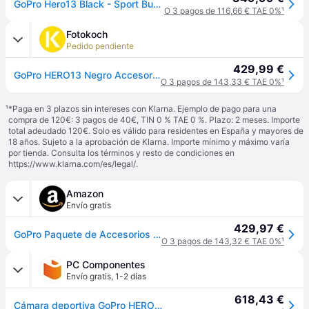
GoPro Hero13 Black - Sport Bundle PAQUETE DEPORTIVO
O 3 pagos de 116,66 € TAE 0%
¹
Fotokoch
Pedido pendiente
429,99 €
GoPro HERO13 Negro Accesorio Hard Bundle
O 3 pagos de 143,33 € TAE 0%
¹
¹
*Paga en 3 plazos sin intereses con Klarna. Ejemplo de pago para una
compra de 120€: 3 pagos de 40€, TIN 0 % TAE 0 %. Plazo: 2 meses. Importe
total adeudado 120€. Solo es válido para residentes en España y mayores de
18 años. Sujeto a la aprobación de Klarna. Importe mínimo y máximo varía
por tienda. Consulta los términos y resto de condiciones en
https://www.klarna.com/es/legal/
.
Amazon
Envío gratis
429,97 €
GoPro Paquete de Accesorios HERO13 Black: Incluye el Controlador (empuñadura Flotante), 2 baterías Enduro, 2 Soportes Adhesivos curvos, Tarjeta microSD SanDisk de 64 GB, Estuche de Transporte y más
O 3 pagos de 143,32 € TAE 0%
¹
PC Componentes
Envío gratis
,
1-2 días
618,43 €
Cámara deportiva GoPro HERO13 Black 5.3K Ultra HD 27.6 MP WiFi GPS + Pack de Accesorios