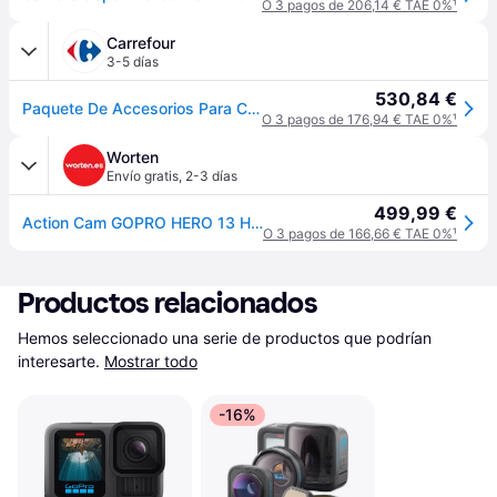
O 3 pagos de 206,14 € TAE 0%
¹
Carrefour
3-5 días
530,84 €
Paquete De Accesorios Para Cámara Deportiva Gopro Hero 13 Black
O 3 pagos de 176,94 € TAE 0%
¹
Worten
Envío gratis
,
2-3 días
499,99 €
Action Cam GOPRO HERO 13 Hard Bundle (5.3K - 27 MP - Wi-Fi y Bluetooth)
O 3 pagos de 166,66 € TAE 0%
¹
Productos relacionados
Hemos seleccionado una serie de productos que podrían 
interesarte.
Mostrar todo
-16%