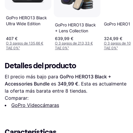
GoPro HERO13 Black
Ultra Wide Edition
GoPro HERO13
GoPro HERO13 Black
+ Lens Collection
407 €
639,99 €
324,99 €
O 3 pagos de 135,66 €
O 3 pagos de 213,33 €
O 3 pagos de 108
TAE 0%
¹
TAE 0%
¹
TAE 0%
¹
Detalles del producto
El precio más bajo para 
GoPro HERO13 Black + 
Accessories Bundle
 es 
349,99 €
. Esta es actualmente 
la oferta más barata entre 
8
 tiendas.
Comparar:
GoPro Videocámaras
Características