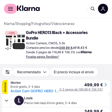
Comprar con Klarna
Para empresas
Klarna
/
Shopping
/
Fotografías
/
Videocámaras
GoPro HERO13 Black + Accessories 
-12%
Bundle
Action Camera, CMOS, 5.3k
Compara precios desde
349,99 €
a
618,43 €
+
2
Desde 3 pagos de 116,66 € TAE 0% con
Prueba pagos flexibles*
Recomendado
El precio incluye el envío
Worten
Anuncio
499,99 €
Envío gratis
,
2-3 días
O 3 pagos de 166,66 € TAE 0%
¹
Action Cam GOPRO HERO 13 Hard Bundle (5.3K - 27 MP - Wi-Fi y Bluetooth)
Louis
L
·
Precio más bajo
Envío gratis
,
2-4 días
349,99 €