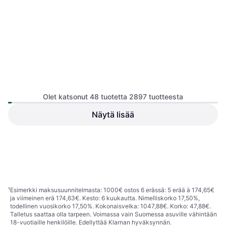
Olet katsonut 48 tuotetta 2897 tuotteesta
Näytä lisää
Samsung Galaxy A57 5G
Samsung Galaxy A17 4G
8GB RAM 256GB Awesome
128GB Black
Android
Android
Navy
149 €
Tai 26,03 €/kk.
¹
415 €
8 kauppoja
7 kauppoja
1
2
3
...
32
...
61
¹
Esimerkki maksusuunnitelmasta: 1000€ ostos 6 erässä: 5 erää à 174,65€
ja viimeinen erä 174,63€. Kesto: 6 kuukautta. Nimelliskorko 17,50%,
todellinen vuosikorko 17,50%. Kokonaisvelka: 1047,88€. Korko: 47,88€.
Talletus saattaa olla tarpeen. Voimassa vain Suomessa asuville vähintään
18-vuotiaille henkilöille. Edellyttää Klarnan hyväksynnän.