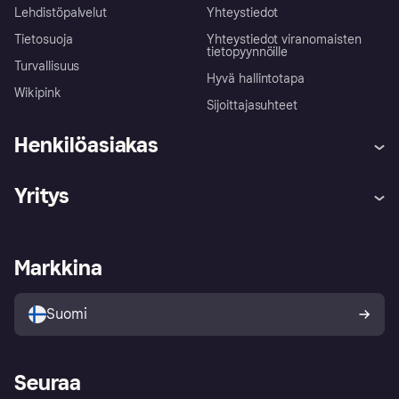
Lehdistöpalvelut
Yhteystiedot
Tietosuoja
Yhteystiedot viranomaisten
tietopyynnöille
Turvallisuus
Hyvä hallintotapa
Wikipink
Sijoittajasuhteet
Henkilöasiakas
Ohje
Reklamaatiot
Yritys
Kirjaudu sisään
Shoppaile turvallisesti Klarnalla
Kauppiastuki
Kehittäjät
Klarna app
Yksityisyysasetukset
Kirjaudu sisään yrityksenä
Operatiivinen tila
Markkina
Tutustu kauppoihin
Peruutusoikeutesi
Myy Klarnalla
Kumppanit ja integraatiot
Ostajan turva
Suomi
Seuraa