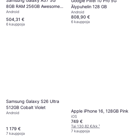
Samsung Galaxy A57 5G
Google Pixel 10 Pro 5G
8GB RAM 256GB Awesome
Älypuhelin 128 GB
Android
Android
Lilac
808,90 €
504,31 €
6 kauppoja
6 kauppoja
Samsung Galaxy S26 Ultra
512GB Cobalt Violet
Apple iPhone 16, 128GB Pink
Android
iOS
749 €
Tai 130,82 €/kk.
¹
1 179 €
7 kauppoja
7 kauppoja