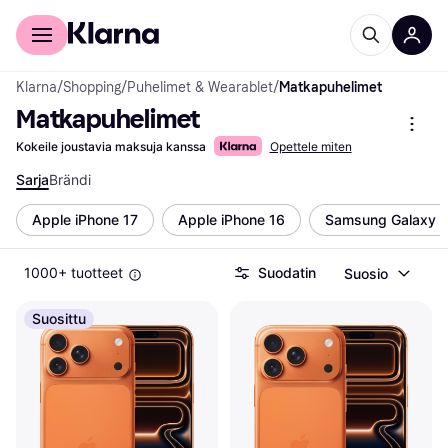
Kuluttajille
Yrityksille
Klarna
/
Shopping
/
Puhelimet & Wearablet
/
Matkapuhelimet
Matkapuhelimet
Kokeile joustavia maksuja kanssa
Opettele miten
Sarja
Brändi
Apple iPhone 17
Apple iPhone 16
Samsung Galaxy 
1000+ tuotteet
Suodatin
Suosio
Suosittu