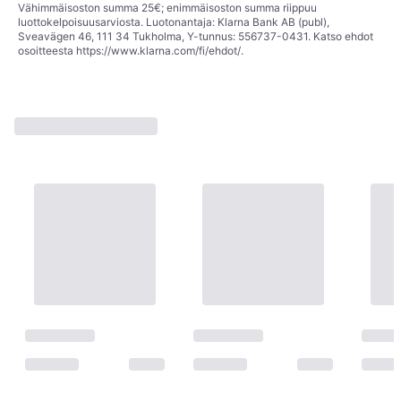
Vähimmäisoston summa 25€; enimmäisoston summa riippuu
luottokelpoisuusarviosta. Luotonantaja: Klarna Bank AB (publ),
Sveavägen 46, 111 34 Tukholma, Y-tunnus: 556737-0431. Katso ehdot
osoitteesta
https://www.klarna.com/fi/ehdot/
.