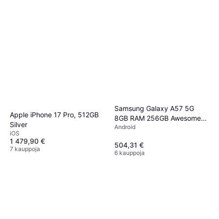
Samsung Galaxy A57 5G
Apple iPhone 17 Pro, 512GB
8GB RAM 256GB Awesome
Silver
Android
Icyblue
iOS
1 479,90 €
504,31 €
7 kauppoja
6 kauppoja