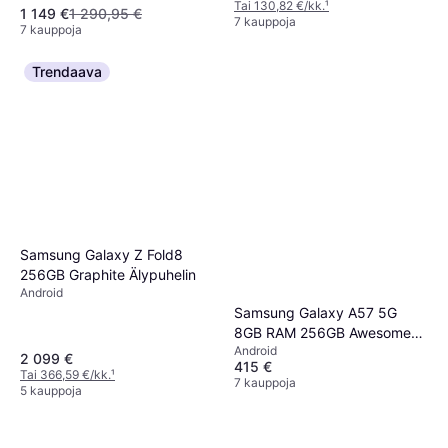
Tai 130,82 €/kk.
¹
1 149 €
1 290,95 €
7 kauppoja
7 kauppoja
Trendaava
Samsung Galaxy Z Fold8
256GB Graphite Älypuhelin
Android
Samsung Galaxy A57 5G
8GB RAM 256GB Awesome
Android
Gray
2 099 €
415 €
Tai 366,59 €/kk.
¹
7 kauppoja
5 kauppoja