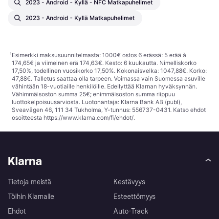
2023 - Android - Kyllä - NFC Matkapuhelimet
2023 - Android - Kyllä Matkapuhelimet
¹
Esimerkki maksusuunnitelmasta: 1000€ ostos 6 erässä: 5 erää à
174,65€ ja viimeinen erä 174,63€. Kesto: 6 kuukautta. Nimelliskorko
17,50%, todellinen vuosikorko 17,50%. Kokonaisvelka: 1047,88€. Korko:
47,88€. Talletus saattaa olla tarpeen. Voimassa vain Suomessa asuville
vähintään 18-vuotiaille henkilöille. Edellyttää Klarnan hyväksynnän.
Vähimmäisoston summa 25€; enimmäisoston summa riippuu
luottokelpoisuusarviosta. Luotonantaja: Klarna Bank AB (publ),
Sveavägen 46, 111 34 Tukholma, Y-tunnus: 556737-0431. Katso ehdot
osoitteesta
https://www.klarna.com/fi/ehdot/
.
Klarna
Tietoja meistä
Kestävyys
Töihin Klarnalle
Esteettömyys
Ehdot
Auto-Track