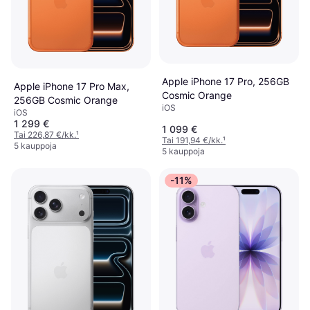
Apple iPhone 17 Pro, 256GB
Apple iPhone 17 Pro Max,
Cosmic Orange
256GB Cosmic Orange
iOS
iOS
1 299 €
1 099 €
Tai 226,87 €/kk.
¹
Tai 191,94 €/kk.
¹
5 kauppoja
5 kauppoja
-11%