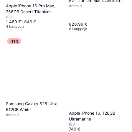
5G Titanium Black Android
Apple iPhone 16 Pro Max,
Android
Puhelin
256GB Desert Titanium
iOS
1 460 €
1 645 €
828,99 €
4 kauppoja
6 kauppoja
-11%
Samsung Galaxy S26 Ultra
512GB White
Apple iPhone 16, 128GB
Android
Ultramarine
iOS
749 €