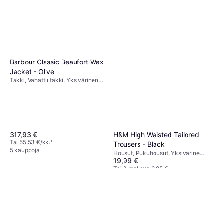
Barbour Classic Beaufort Wax
Jacket - Olive
Takki, Vahattu takki, Yksivärinen,
Materiaali: Polyesteri, Sametti,
Tuulenpitävä, Taskut,
Vettähylkivä, Vahattu, Irrotettava
Huppu, Vuorattu
317,93 €
H&M High Waisted Tailored
Tai 55,53 €/kk.
¹
Trousers - Black
5 kauppoja
Housut, Pukuhousut, Yksivärinen,
19,99 €
Materiaali:
Elastaani/Lycra/Spandex, Jersey,
Tai 3 maksua 6,85 €
Polyesteri, Taskut
1 kauppa