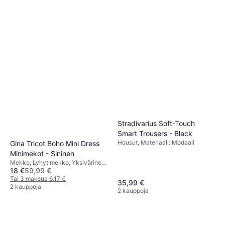
Levi's Ribcage Farkut -
Sininen Denim
Farkut, Yksivärinen, Materiaali:
70 €
Puuvilla, Nahka,
Elastaani/Lycra/Spandex, Denimi,
Tai 3 maksua 23,97 €
Tencel, Hengittävä, Taskut
6 kauppoja
Stradivarius Soft-Touch
Smart Trousers - Black
Housut, Materiaali: Modaali
Gina Tricot Boho Mini Dress
Minimekot - Sininen
Mekko, Lyhyt mekko, Yksivärinen,
18 €
59,99 €
Materiaali: Polyamidi
Tai 3 maksua 6,17 €
35,99 €
2 kauppoja
2 kauppoja