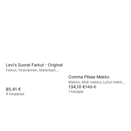
Levi's Suorat Farkut - Original
Farkut, Yksivärinen, Materiaali:
Elastaani/Lycra/Spandex, Puuvilla,
Comma Plisee Mekko
Denimi
Mekko, Midi-mekko, Lyhyt mekko,
134,10 €
149 €
Pitkä mekko, Yksivärinen,
85,41 €
Materiaali: Polyesteri, Satiini
1 kauppa
4 kauppoja