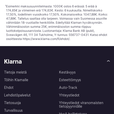
¹
Esimerkki maksusuunnitelmasta: 1000€ ostos 6 erässä: 5 erää à
174,65€ ja viimeinen erä 174,63€. Kesto: 6 kuukautta. Nimelliskorko
17,50%, todellinen vuosikorko 17,50%. Kokonaisvelka: 1047,88€. Korko:
47,88€. Talletus saattaa olla tarpeen. Voimassa vain Suomessa asuville
vähintään 18-vuotiaille henkilöille. Edellyttää Klarnan hyväksynnän.
Vähimmäisoston summa 25€; enimmäisoston summa riippuu
luottokelpoisuusarviosta. Luotonantaja: Klarna Bank AB (publ),
Sveavägen 46, 111 34 Tukholma, Y-tunnus: 556737-0431. Katso ehdot
osoitteesta
https://www.klarna.com/fi/ehdot/
.
Klarna
Tietoja meistä
Kestävyys
Töihin Klarnalle
Esteettömyys
Ehdot
Auto-Track
Lehdistöpalvelut
Yhteystiedot
Tietosuoja
Yhteystiedot viranomaisten
tietopyynnöille
Turvallisuus