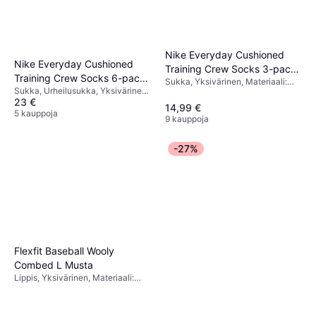
Nike Everyday Cushioned
Nike Everyday Cushioned
Training Crew Socks 3-pack
Training Crew Socks 6-pack
Sukka, Yksivärinen, Materiaali:
- White/Black
Sukka, Urheilusukka, Yksivärinen,
- White/Black
Polyesteri, Nailon,
23 €
Materiaali: Polyesteri, Puuvilla,
Elastaani/Lycra/Spandex, Puuvilla,
14,99 €
Nailon, Elastaani/Lycra/Spandex,
5 kauppoja
Hengittävä
9 kauppoja
Joustava, Hengittävä
-27%
Flexfit Baseball Wooly
Combed L Musta
Lippis, Yksivärinen, Materiaali:
Polyesteri,
Elastaani/Lycra/Spandex, Puuvilla,
Joustava