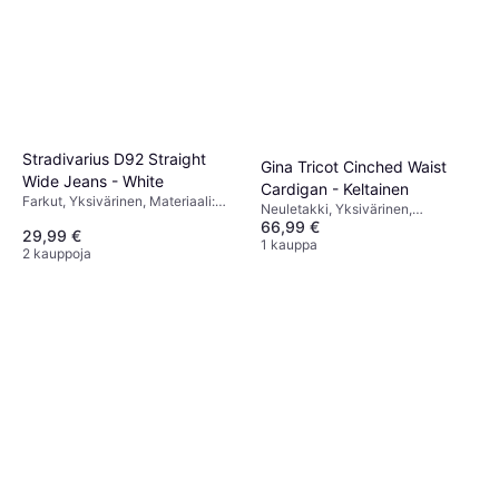
Stradivarius D92 Straight
Gina Tricot Cinched Waist
Wide Jeans - White
Cardigan - Keltainen
Farkut, Yksivärinen, Materiaali:
Neuletakki, Yksivärinen,
Puuvilla
66,99 €
Materiaali: Puuvilla
29,99 €
1 kauppa
2 kauppoja