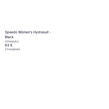
Speedo Women's Hydrasuit -
Black
Uimapuku
63 €
2 kauppoja
Levi's 501 Original Jeans -
On The Borderline
Farkut, Materiaali: Puuvilla,
74,90 €
Denimi, Taskut
5 kauppoja