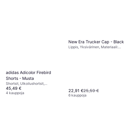
Polyamidi, Vettähylkivä, Taskut,
Tai 3 maksua 9,93 €
Saumaton, Joustava, Costaava,
2 kauppoja
Liukumaton, Korkea mukavuus
New Era Trucker Cap - Black
Lippis, Yksivärinen, Materiaali:
Puuvilla, Polyesteri, Verkko,
Säädettävä
adidas Adicolor Firebird
Shorts - Musta
Shortsit, Ulkoilushortsit,
45,49 €
Chinoshortsit, Joggershortsit,
22,91 €
25,59 €
Yksivärinen, Materiaali: Polyesteri,
4 kauppoja
6 kauppoja
Säädettävä, Hengittävä, Joustava,
Taskut, Vuorattu, Konepestävä