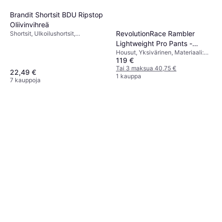
Brandit Shortsit BDU Ripstop
Oliivinvihreä
RevolutionRace Rambler
Shortsit, Ulkoilushortsit,
Cargoshortsit, Maastokuvio,
Lightweight Pro Pants -
Ruutukuviollinen, Yksivärinen,
Housut, Yksivärinen, Materiaali:
Anthracite/Black
Materiaali: Kangas, Sametti,
119 €
Polyesteri, Taskut, Joustava
Puuvilla, Polyesteri, Synteettinen,
Tai 3 maksua 40,75 €
22,49 €
Säädettävä, Kestävä, Hengittävä
1 kauppa
7 kauppoja