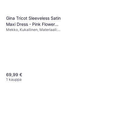
Gina Tricot Sleeveless Satin
Maxi Dress - Pink Flower
Mekko, Kukallinen, Materiaali:
Print
Satiini
69,99 €
1 kauppa
Jack & Jones Glenn Original
Mf 260 Slim Fit Jeans -
Farkut, Materiaali: Polyesteri,
Blue/Blue Denim
24,79 €
Puuvilla, Denimi,
Elastaani/Lycra/Spandex, Kestävä
4 kauppoja