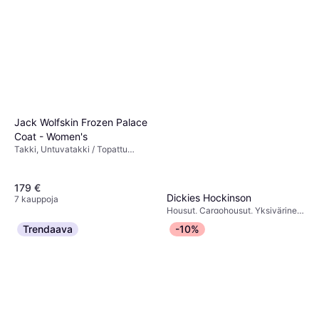
Jack Wolfskin Frozen Palace
Coat - Women's
Takki, Untuvatakki / Topattu
Takki, Yksivärinen, Tuulenpitävä,
Huppu, Taskut
179 €
Dickies Hockinson
7 kauppoja
Housut, Cargohousut, Yksivärinen,
44,16 €
Materiaali: Puuvilla, Polyesteri
Trendaava
-10%
1 kauppa