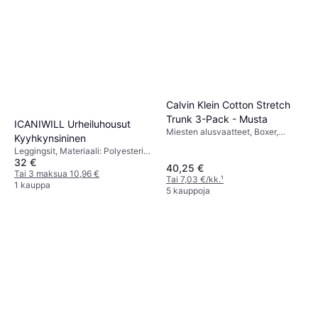
Calvin Klein Cotton Stretch
Trunk 3-Pack - Musta
ICANIWILL Urheiluhousut
Miesten alusvaatteet, Boxer,
Kyyhkynsininen
Trunkit, Yksivärinen, Materiaali:
Leggingsit, Materiaali: Polyesteri,
Jersey, Puuvilla,
32 €
Elastaani/Lycra/Spandex,
Elastaani/Lycra/Spandex,
40,25 €
Joustava, Saumaton
Tai 3 maksua 10,96 €
Hengittävä, Joustava, Saumaton
Tai 7,03 €/kk.
¹
1 kauppa
5 kauppoja