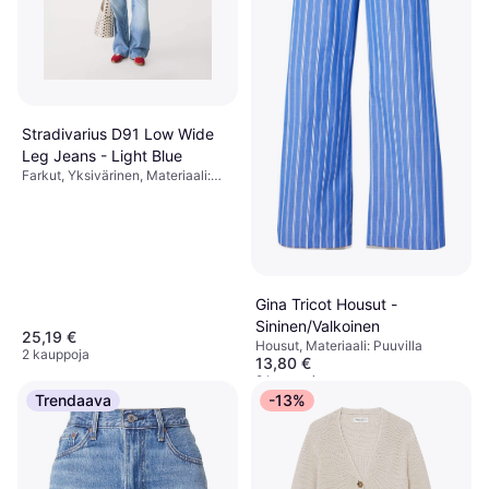
Stradivarius D91 Low Wide
Leg Jeans - Light Blue
Farkut, Yksivärinen, Materiaali:
Puuvilla, Denimi
Gina Tricot Housut -
Sininen/Valkoinen
25,19 €
Housut, Materiaali: Puuvilla
2 kauppoja
13,80 €
2 kauppoja
Trendaava
-13%