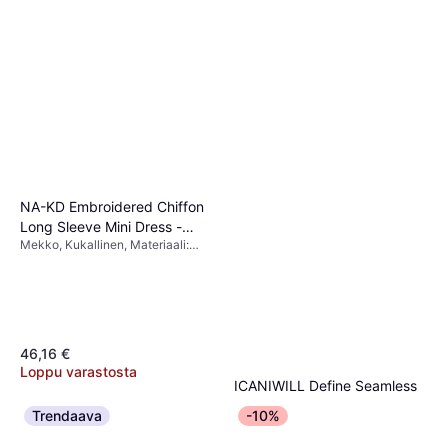
NA-KD Embroidered Chiffon
Long Sleeve Mini Dress -
Mekko, Kukallinen, Materiaali:
White
Sifonki
46,16 €
Loppu varastosta
ICANIWILL Define Seamless
Pocket Shorts - Black
Trendaava
-10%
Shortsit, Yksivärinen, Materiaali:
29 €
Elastaani/Lycra/Spandex, Nailon,