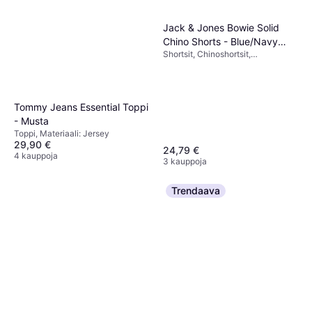
Jack & Jones Bowie Solid
Chino Shorts - Blue/Navy
Shortsit, Chinoshortsit,
Blazer
Yksivärinen, Materiaali:
Elastaani/Lycra/Spandex, Puuvilla,
Joustava
Tommy Jeans Essential Toppi
- Musta
Toppi, Materiaali: Jersey
29,90 €
24,79 €
4 kauppoja
3 kauppoja
Trendaava