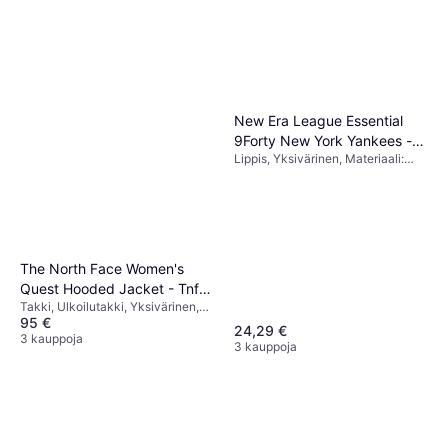
New Era League Essential
9Forty New York Yankees -
Lippis, Yksivärinen, Materiaali:
Black
Puuvilla
The North Face Women's
Quest Hooded Jacket - Tnf
Takki, Ulkoilutakki, Yksivärinen,
Black/Foil Grey
95 €
Materiaali: Polyesteri, Taskut,
24,29 €
Vedenpitävä, Tuulenpitävä,
3 kauppoja
3 kauppoja
Hengittävä, Huppu, Kestävä