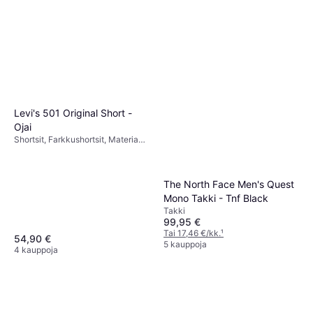
Levi's 501 Original Short -
Ojai
Shortsit, Farkkushortsit, Materiaali:
Denimi, Puuvilla, Taskut
The North Face Men's Quest
Mono Takki - Tnf Black
Takki
99,95 €
Tai 17,46 €/kk.
¹
54,90 €
5 kauppoja
4 kauppoja