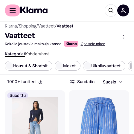
Kuluttajille
Yrityksille
Klarna
/
Shopping
/
Vaatteet
/
Vaatteet
Vaatteet
Kokeile joustavia maksuja kanssa
Opettele miten
Kategoriat
Kohderyhmä
Housut & Shortsit
Mekot
Ulkoiluvaatteet
1000+ tuotteet
Suodatin
Suosio
Suosittu