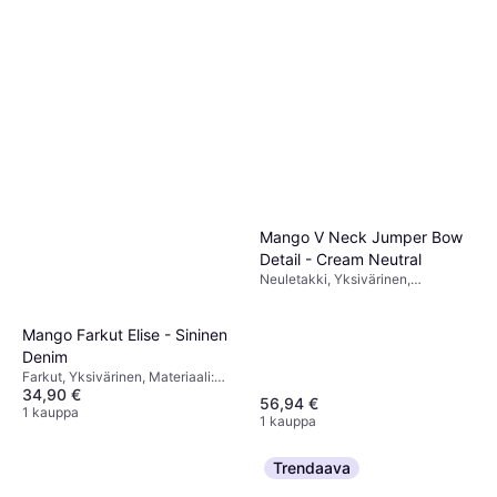
Mango V Neck Jumper Bow
Detail - Cream Neutral
Neuletakki, Yksivärinen,
Materiaali: Villa, Jersey
Mango Farkut Elise - Sininen
Denim
Farkut, Yksivärinen, Materiaali:
34,90 €
Denimi
56,94 €
1 kauppa
1 kauppa
Trendaava