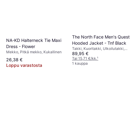
The North Face Men's Quest
NA-KD Halterneck Tie Maxi
Hooded Jacket - Tnf Black
Dress - Flower
Takki, Kuoritakki, Ulkoilutakki,
Mekko, Pitkä mekko, Kukallinen
89,95 €
Yksivärinen, Materiaali:
Polyuretaani, Polyesteri, Taskut,
Tai 15,71 €/kk.
¹
26,38 €
Vedenpitävä, Tuulenpitävä,
1 kauppa
Loppu varastosta
Vettähylkivä, Hengittävä,
Säädettävä, Huppu